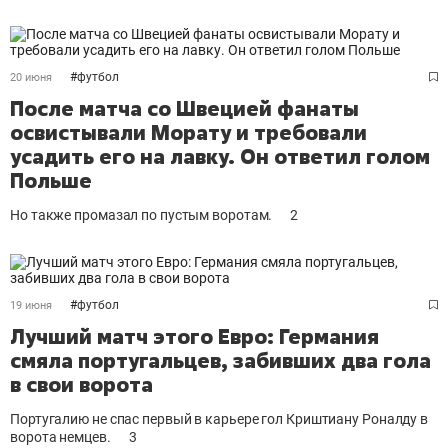
#
футбол
20 июня
После матча со Швецией фанаты
освистывали Морату и требовали
усадить его на лавку. Он ответил голом
Польше
Но также промазал по пустым воротам.
2
#
футбол
19 июня
Лучший матч этого Евро: Германия
смяла португальцев, забивших два гола
в свои ворота
Португалию не спас первый в карьере гол Криштиану Роналду в
ворота немцев.
3