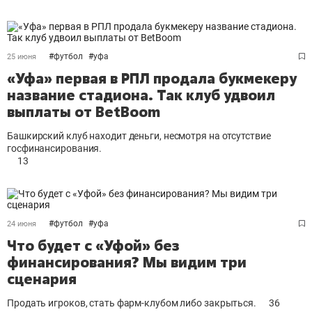
#
футбол
#
уфа
25 июня
«Уфа» первая в РПЛ продала букмекеру
название стадиона. Так клуб удвоил
выплаты от BetBoom
Башкирский клуб находит деньги, несмотря на отсутствие
госфинансирования.
13
#
футбол
#
уфа
24 июня
Что будет с «Уфой» без
финансирования? Мы видим три
сценария
Продать игроков, стать фарм-клубом либо закрыться.
36