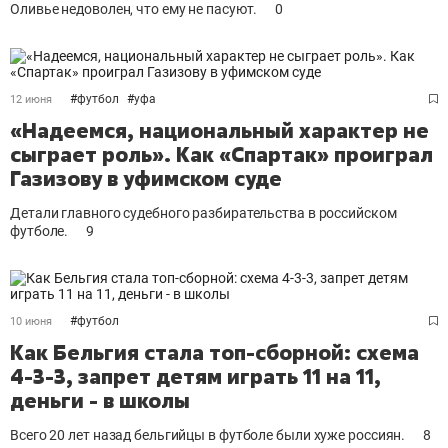
Оливье недоволен, что ему не пасуют.
0
#
футбол
#
уфа
12 июня
«Надеемся, национальный характер не
сыграет роль». Как «Спартак» проиграл
Газизову в уфимском суде
Детали главного судебного разбирательства в российском
футболе.
9
#
футбол
10 июня
Как Бельгия стала топ-сборной: схема
4-3-3, запрет детям играть 11 на 11,
деньги - в школы
Всего 20 лет назад бельгийцы в футболе были хуже россиян.
8