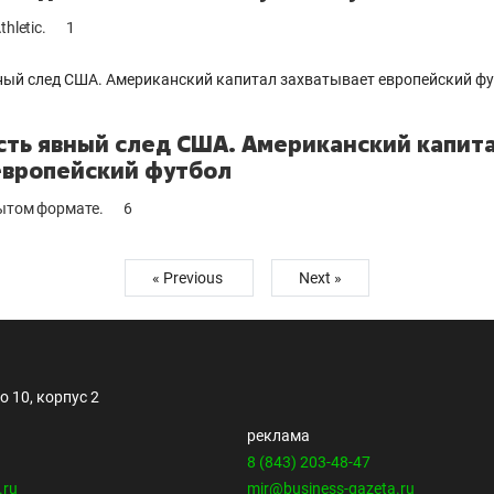
hletic.
1
есть явный след США. Американский капит
европейский футбол
рытом формате.
6
« Previous
Next »
 10, корпус 2
реклама
8 (843) 203-48-47
.ru
mir@business-gazeta.ru