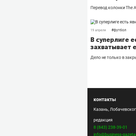
Перевод колонки The At
#
футбол
19 апреля
В суперлиге 
захватывает 
Дело не только в зак
контакты
Казань, Лобачевского
редакция
8 (843) 238-39-01
info@business-gazeta