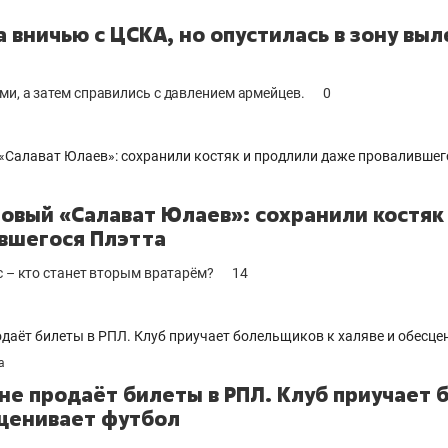
 вничью с ЦСКА, но опустилась в зону выле
и, а затем справились с давлением армейцев.
0
новый «Салават Юлаев»: сохранили костяк
вшегося Плэтта
 – кто станет вторым вратарём?
14
а
не продаёт билеты в РПЛ. Клуб приучает 
сценивает футбол