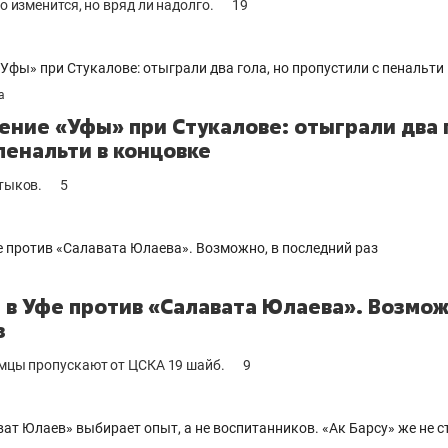
о изменится, но вряд ли надолго.
19
а
ние «Уфы» при Стукалове: отыграли два 
пенальти в концовке
тыков.
5
а
 в Уфе против «Салавата Юлаева». Возмож
з
имцы пропускают от ЦСКА 19 шайб.
9