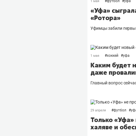
#
футбол
#
уфа
1 мая
«Уфа» сыграла
«Ротора»
Уфимцы забили первым
#
хоккей
#
уфа
1 мая
Каким будет 
даже провали
Главный вопрос сейчас
#
футбол
#
уф
29 апреля
Только «Уфа» 
халяве и обе