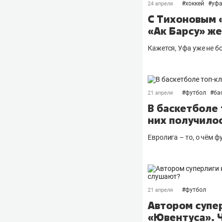
#
хоккей
#
уф
24 апреля
С Тихоновым 
«Ак Барсу» же
Кажется, Уфа уже не б
#
футбол
#
ба
21 апреля
В баскетболе 
них получилос
Евролига – то, о чём 
#
футбол
21 апреля
Автором супер
«Ювентуса». 