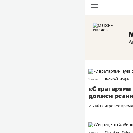
М
А
#
хоккей
#
уфа
3 июня
«С вратарями
должен реани
И найти игровое врем
#
футбол
#
уфа
1 июня