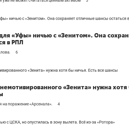
 и уже не может считаться ценным активом
5
 для «Уфы» ничью с «Зенитом». Она сохра
ся в РПЛ
алова.
6
 немотивированного «Зенита» нужна хотя 
ы
я на поражение «Арсенала».
4