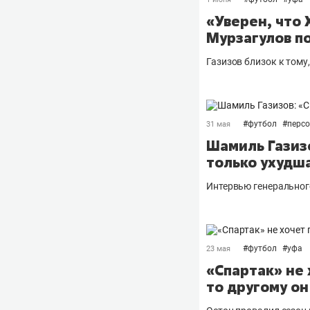
«Уверен, что 
Мурзагулов п
Газизов близок к тому
#
футбол
#
перс
31 мая
Шамиль Газиз
только ухудш
Интервью генеральног
#
футбол
#
уфа
23 мая
«Спартак» не 
то другому он