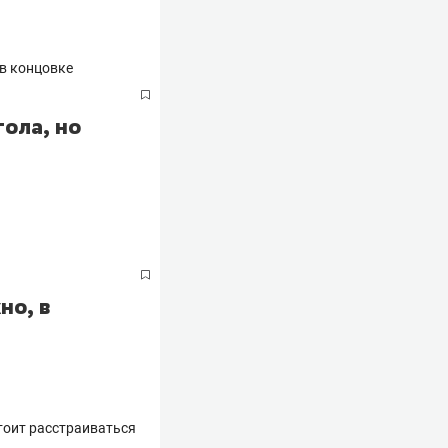
гола, но
но, в