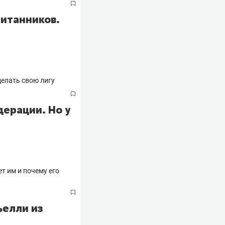
питанников.
дерации. Но у
ьелли из