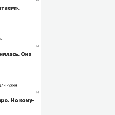
ытием».
нялась. Она
вро. Но кому-