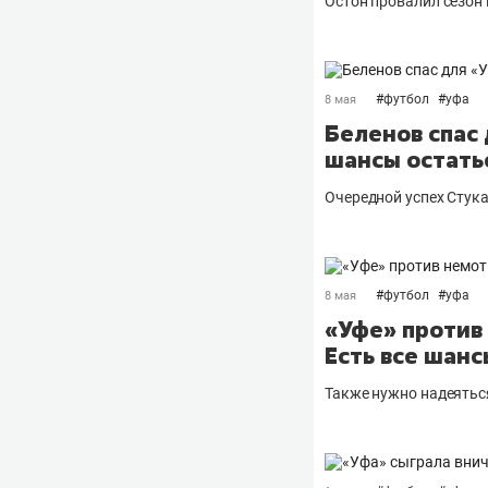
Остон провалил сезон
#
футбол
#
уфа
8 мая
Беленов спас
шансы остать
Очередной успех Стук
#
футбол
#
уфа
8 мая
«Уфе» против
Есть все шанс
Также нужно надеятьс