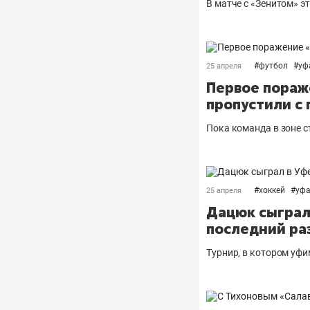
В матче с «Зенитом» эт
#
футбол
#
уф
25 апреля
Первое пораже
пропустили с 
Пока команда в зоне с
#
хоккей
#
уф
25 апреля
Дацюк сыграл
последний ра
Турнир, в котором уф