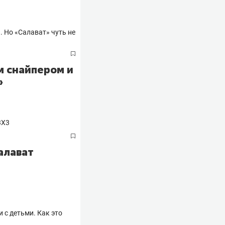
м снайпером и
»
алават