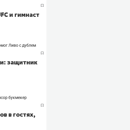
FC и гимнаст
ги: защитник
в в гостях,