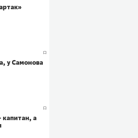
артак»
а, у Самонова
 капитан, а
л