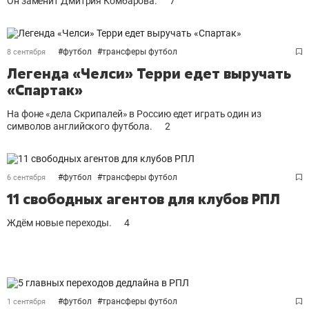
Он заменит Дмитрия Комбарова.
7
#
футбол
#
трансферы футбол
8 сентября
Легенда «Челси» Терри едет выручать
«Спартак»
На фоне «дела Скрипалей» в Россию едет играть один из
символов английского футбола.
2
#
футбол
#
трансферы футбол
6 сентября
11 свободных агентов для клубов РПЛ
Ждём новые переходы.
4
#
футбол
#
трансферы футбол
1 сентября