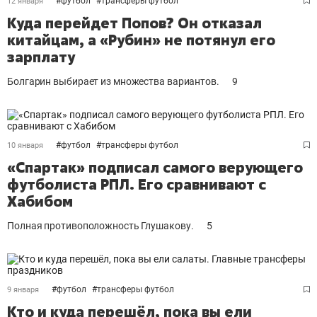
#
футбол
#
трансферы футбол
12 января
Куда перейдет Попов? Он отказал
китайцам, а «Рубин» не потянул его
зарплату
Болгарин выбирает из множества вариантов.
9
#
футбол
#
трансферы футбол
10 января
«Спартак» подписал самого верующего
футболиста РПЛ. Его сравнивают с
Хабибом
Полная противоположность Глушакову.
5
#
футбол
#
трансферы футбол
9 января
Кто и куда перешёл, пока вы ели