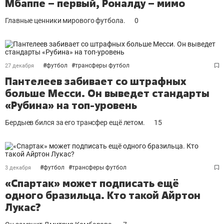
Мбаппе – первый, Роналду – мимо
Главные ценники мирового футбола.
0
#
футбол
#
трансферы футбол
27 декабря
Пантелеев забивает со штрафных
больше Месси. Он выведет стандарты
«Рубина» на топ-уровень
Бердыев бился за его трансфер ещё летом.
15
#
футбол
#
трансферы футбол
3 декабря
«Спартак» может подписать ещё
одного бразильца. Кто такой Айртон
Лукас?