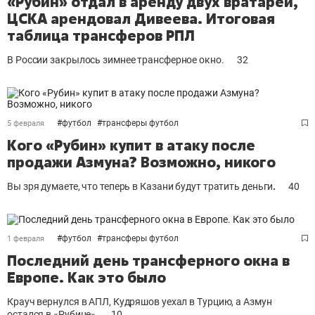
«Рубин» отдал в аренду двух вратарей,
ЦСКА арендовал Дивеева. Итоговая
таблица трансферов РПЛ
В России закрылось зимнее трансферное окно.
32
#
футбол
#
трансферы футбол
5 февраля
Кого «Рубин» купит в атаку после
продажи Азмуна? Возможно, никого
Вы зря думаете, что теперь в Казани будут тратить деньги
.
40
#
футбол
#
трансферы футбол
1 февраля
Последний день трансферного окна в
Европе. Как это было
Крауч вернулся в АПЛ, Кудряшов уехал в Турцию, а Азмун
остался в «Рубине».
10