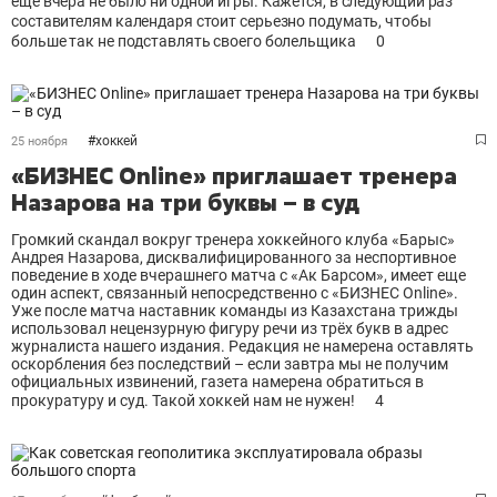
еще вчера не было ни одной игры. Кажется, в следующий раз
составителям календаря стоит серьезно подумать, чтобы
больше так не подставлять своего болельщика
0
#
хоккей
25 ноября
«БИЗНЕС Online» приглашает тренера
Назарова на три буквы – в суд
Громкий скандал вокруг тренера хоккейного клуба «Барыс»
Андрея Назарова, дисквалифицированного за неспортивное
поведение в ходе вчерашнего матча с «Ак Барсом», имеет еще
один аспект, связанный непосредственно с «БИЗНЕС Online».
Уже после матча наставник команды из Казахстана трижды
использовал нецензурную фигуру речи из трёх букв в адрес
журналиста нашего издания. Редакция не намерена оставлять
оскорбления без последствий – если завтра мы не получим
официальных извинений, газета намерена обратиться в
прокуратуру и суд. Такой хоккей нам не нужен!
4