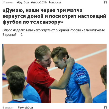
#
футбол
#
евро-2016
#
опросы
11 июня
«Думаю, наши через три матча
вернутся домой и посмотрят настоящий
футбол по телевизору»
Опрос недели: А вы чего ждете от сборной России на чемпионате
Европы?
2
#
волейбол
4 апреля