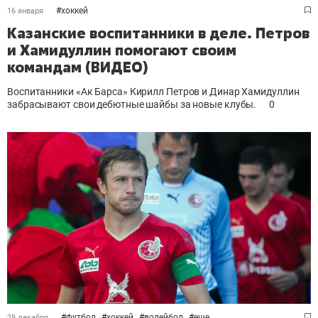
#
хоккей
16 января
Казанские воспитанники в деле. Петров
и Хамидуллин помогают своим
командам (ВИДЕО)
Воспитанники «Ак Барса»
Кирилл Петров и Динар Хамидуллин
забрасывают свои дебютные шайбы за новые клубы.
0
#
футбол
#
хоккей
#
волейбол
#
еще
29 декабря