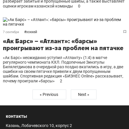
разбирает забитые и пропущенные шайбы, а также выставляет
оценки игрокам казанской команды
0
#
хоккей
7 сентября
«Ак Барс» – «Атлант»: «барсы»
проигрывают из-за проблем на пятачке
«Ак Барс» неожиданно уступил «Атланту» (1:4) в матче
регулярного чемпионата КХЛ. Подопечные Зинэтулы
Билялетдинова в очередной раз поздно вкатились в игру, а две
ошибки на своем пятачке привели к двум пропущенным
шайбам. Спортивная редакция «БИЗНЕС Online» рассказывает,
почему проиграли «барсы»
2
« Previous
Next »
контакты
Казань, Лобачевского 10, корпус 2