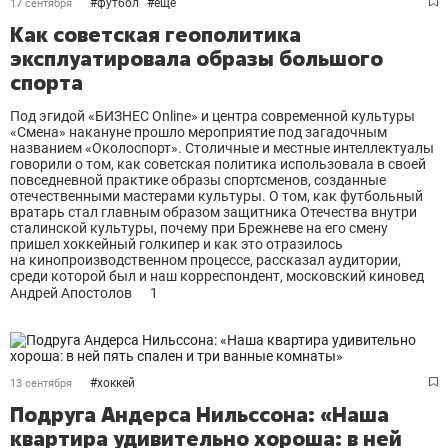
#
футбол
#
еще
17 сентября
Как советская геополитика
эксплуатировала образы большого
спорта
Под эгидой «БИЗНЕС Online» и центра современной культуры
«Смена» накануне прошло мероприятие под загадочным
названием «Околоспорт». Столичные и местные интеллектуалы
говорили о том, как советская политика использовала в своей
повседневной практике образы спортсменов, созданные
отечественными мастерами культуры. О том, как футбольный
вратарь стал главным образом защитника Отечества внутри
сталинской культуры, почему при Брежневе на его смену
пришел хоккейный голкипер и как это отразилось
на кинопроизводственном процессе, рассказал аудитории,
среди которой был и наш корреспондент, московский киновед
Андрей Апостолов
1
#
хоккей
13 сентября
Подруга Андерса Нильссона: «Наша
квартира удивительно хороша: в ней