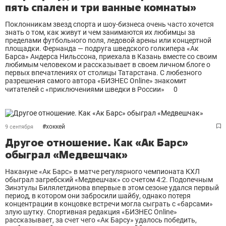
пять спален и три ванные комнаты»
Поклонникам звезд спорта и шоу-бизнеса очень часто хочется
знать о том, как живут и чем занимаются их любимцы за
пределами футбольного поля, ледовой арены или концертной
площадки. Фернанда — подруга шведского голкипера «Ак
Барса» Андерса Нильссона, приехала в Казань вместе со своим
любимым человеком и рассказывает в своем личном блоге о
первых впечатлениях от столицы Татарстана. С любезного
разрешения самого автора «БИЗНЕС Online» знакомит
читателей с «приключениями шведки в России»
0
#
хоккей
9 сентября
Другое отношение. Как «Ак Барс»
обыграл «Медвешчак»
Накануне «Ак Барс» в матче регулярного чемпионата КХЛ
обыграл загребский «Медвешчак» со счетом 4:2. Подопечным
Зинэтулы Билялетдинова впервые в этом сезоне удался первый
период, в котором они забросили шайбу, однако потеря
концентрации в концовке встречи могла сыграть с «барсами»
злую шутку. Спортивная редакция «БИЗНЕС Online»
рассказывает, за счет чего «Ак Барсу» удалось победить,