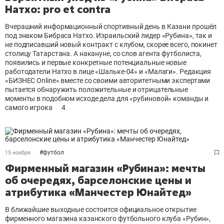
Натхо: pro et contra
Вчерашний информационный спортивный день в Казани прошёл
под знаком Бибраса Натхо. Израильский лидер «Рубина», так и
не подписавший новый контракт с клубом, скорее всего, покинет
столицу Татарстана. А накануне, со слов агента футболиста,
появились и первые конкретные потенциальные новые
работодатели Натхо в лице «Шальке-04» и «Малаги». Редакция
«БИЗНЕС Online» вместе со своими авторитетными экспертами
пытается обнаружить положительные и отрицательные
моменты в подобном исходе дела для «рубиновой» команды и
самого игрока
4
#
футбол
15 ноября
Фирменный магазин «Рубина»: мечты
об очередях, барселонские цены и
атрибутика «Манчестер Юнайтед»
В ближайшие выходные состоится официальное открытие
фирменного магазина казанского футбольного клуба «Рубин»,