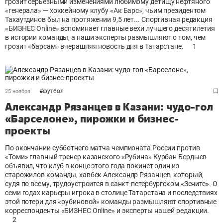
грозит серьезными изменениями любимому детищу нефтяного
«генерала» — хоккейному клубу «Ак Барс», чьим президентом
Тахаутдинов был на протяжении 9,5 лет... Спортивная редакция
«БИЗНЕС Online» вспоминает главные вехи лучшего десятилетия
в истории команды, а наши эксперты размышляют о том, чем
грозит «барсам» вчерашняя новость дня в Татарстане.
1
#
футбол
25 ноября
Александр Рязанцев в Казани: чудо-гол
«Барселоне», пирожки и бизнес-
проекты
По окончании субботнего матча чемпионата России против
«Томи» главный тренер казанского «Рубина» Курбан Бердыев
объявил, что клуб в конце этого года покинет один из
старожилов команды, хавбек Александр Рязанцев, который,
судя по всему, трудоустроится в санкт-петербургском «Зените». О
семи годах карьеры игрока в столице Татарстана и последствиях
этой потери для «рубиновой» команды размышляют спортивные
корреспонденты «БИЗНЕС Online» и эксперты нашей редакции.
2