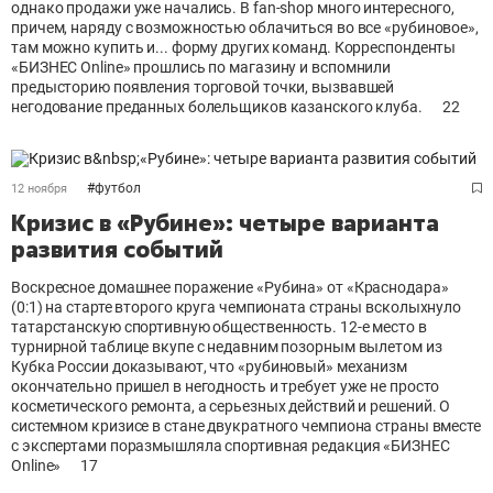
однако продажи уже начались. В fan-shop много интересного,
причем, наряду с возможностью облачиться во все «рубиновое»,
там можно купить и... форму других команд. Корреспонденты
«БИЗНЕС Online» прошлись по магазину и вспомнили
предысторию появления торговой точки, вызвавшей
негодование преданных болельщиков казанского клуба.
22
#
футбол
12 ноября
Кризис в «Рубине»: четыре варианта
развития событий
Воскресное домашнее поражение «Рубина» от «Краснодара»
(0:1) на старте второго круга чемпионата страны всколыхнуло
татарстанскую спортивную общественность. 12-е место в
турнирной таблице вкупе с недавним позорным вылетом из
Кубка России доказывают, что «рубиновый» механизм
окончательно пришел в негодность и требует уже не просто
косметического ремонта, а серьезных действий и решений. О
системном кризисе в стане двукратного чемпиона страны вместе
с экспертами поразмышляла спортивная редакция «БИЗНЕС
Online»
17