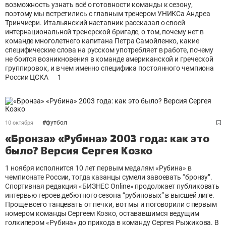
возможность узнать всё о готовности команды к сезону,
поэтому мы встретились с главным тренером УНИКСа Андреа
Тринчиери. Итальянский наставник рассказал о своей
интернациональной тренерской бригаде, о том, почему нет в
команде многолетнего капитана Петра Самойленко, какие
специфические слова на русском употребляет в работе, почему
не боится возникновения в команде американской и греческой
группировок, и в чем именно специфика постоянного чемпиона
России ЦСКА
1
#
футбол
10 октября
«Бронза» «Рубина» 2003 года: как это
было? Версия Сергея Козко
1 ноября исполнится 10 лет первым медалям «Рубина» в
чемпионате России, тогда казанцы сумели завоевать “бронзу”.
Спортивная редакция «БИЗНЕС Оnline» продолжает публиковать
интервью героев дебютного сезона “рубиновых” в высшей лиге.
Проще всего танцевать от печки, вот мы и поговорили с первым
номером команды Сергеем Козко, остававшимся ведущим
голкипером «Рубина» до прихода в команду Сергея Рыжикова. В