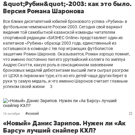
&quot;Рубин&quot;-2003: как это было.
Версия Романа Шаронова
Все ближе десятилетний юбилей бронзового успеха «Рубина» в
футбольном чемпионате России-2003. Сегодня свой вариант
видения той самобытной казанской команды читателям
спортивной редакции «БИЗНЕС Оnline» представляет один из
капитанов «Рубина» образца 2003 года, единственный из
оставшихся в команде с тех пор играющих футболистов
защитник Роман Шаронов. Оказывается, Роман хорошо помнит,
что именно постоянно пил его уругвайский коллега по амплуа
Андрес Скотти, какую роль в сенсационном завоевании
бронзовых медалей дебютантами высшей лиги сыграл разгром
от ЦСКА в первом же туре, кто из его детей чаще других берет в
руки ту самую медаль, и что именно Шаронов считает главным
успехом своей жизни
3
#
хоккей
16 октября
«Новый» Данис Зарипов. Нужен ли «Ак
Барсу» лучший снайпер КХЛ?