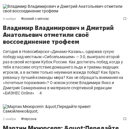
#
хоккей с мячом
4 ноября
Владимир Владимирович и Дмитрий
Анатольевич отметили своё
воссоединение трофеем
Сегодня в Новосибирске «Динамо-Казань», одержав сухую
победу над местным «Сибсельмашем» — 3:0, выиграло второй
раз в своей истории Кубок России. Как достигать побед, когда у
тебя в пассиве отсутствие домашнего льда и травмы ведущих
игроков, а в активе только неуемная жажда побед? Как брать
реванш у лучшей команды мира? Как не обращать внимания на
«почетные поражения»? О новом успехе Владимира Янко и
Дмитрия Самаренкина в материале спортивной редакции
«БИЗНЕС Online»
4
#
персона
2 ноября
Мартин Мююрсепп: &quot;Передайте