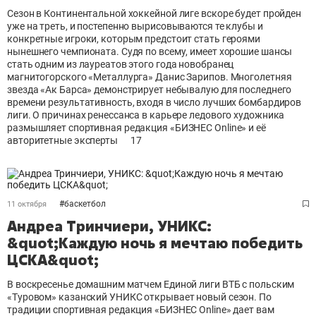
Сезон в Континентальной хоккейной лиге вскоре будет пройден
уже на треть, и постепенно вырисовываются те клубы и
конкретные игроки, которым предстоит стать героями
нынешнего чемпионата. Судя по всему, имеет хорошие шансы
стать одним из лауреатов этого года новобранец
магнитогорского «Металлурга» Данис Зарипов. Многолетняя
звезда «Ак Барса» демонстрирует небывалую для последнего
времени результативность, входя в число лучших бомбардиров
лиги. О причинах ренессанса в карьере ледового художника
размышляет спортивная редакция «БИЗНЕС Online» и её
авторитетные эксперты
17
#
баскетбол
11 октября
Андреа Тринчиери, УНИКС:
&quot;Каждую ночь я мечтаю победить
ЦСКА&quot;
В воскресенье домашним матчем Единой лиги ВТБ с польским
«Туровом» казанский УНИКС открывает новый сезон. По
традиции спортивная редакция «БИЗНЕС Оnline» дает вам