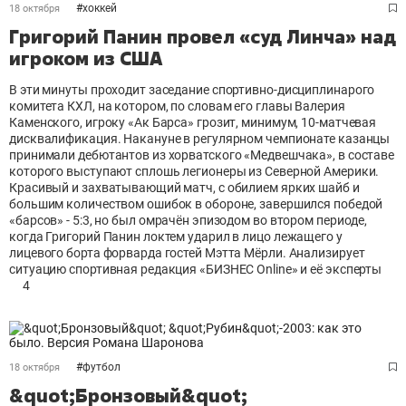
#
хоккей
18 октября
Григорий Панин провел «суд Линча» над
игроком из США
В эти минуты проходит заседание спортивно-дисциплинарого
комитета КХЛ, на котором, по словам его главы Валерия
Каменского, игроку «Ак Барса» грозит, минимум, 10-матчевая
дисквалификация. Накануне в регулярном чемпионате казанцы
принимали дебютантов из хорватского «Медвешчака», в составе
которого выступают сплошь легионеры из Северной Америки.
Красивый и захватывающий матч, с обилием ярких шайб и
большим количеством ошибок в обороне, завершился победой
«барсов» - 5:3, но был омрачён эпизодом во втором периоде,
когда Григорий Панин локтем ударил в лицо лежащего у
лицевого борта форварда гостей Мэтта Мёрли. Анализирует
ситуацию спортивная редакция «БИЗНЕС Online» и её эксперты
4
#
футбол
18 октября
&quot;Бронзовый&quot;