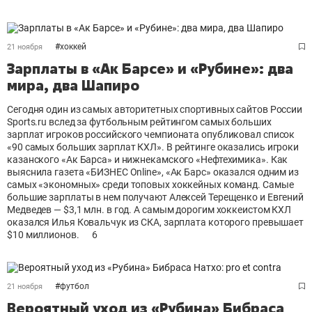
#
хоккей
21 ноября
Зарплаты в «Ак Барсе» и «Рубине»: два
мира, два Шапиро
Сегодня один из самых авторитетных спортивных сайтов России
Sports.ru вслед за футбольным рейтингом самых больших
зарплат игроков российского чемпионата опубликовал список
«90 самых больших зарплат КХЛ». В рейтинге оказались игроки
казанского «Ак Барса» и нижнекамского «Нефтехимика». Как
выяснила газета «БИЗНЕС Online», «Ак Барс» оказался одним из
самых «экономных» среди топовых хоккейных команд. Самые
большие зарплаты в нем получают Алексей Терещенко и Евгений
Медведев — $3,1 млн. в год. А самым дорогим хоккеистом КХЛ
оказался Илья Ковальчук из СКА, зарплата которого превышает
$10 миллионов.
6
#
футбол
21 ноября
Вероятный уход из «Рубина» Бибраса