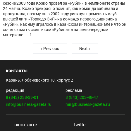
сезоне 2003 года Козко провел за «Рубин» в чемпионате страны
24 матча. Козко прекрасно помнит, как команда забивала и
пропускала, почему он в 2002 году рискнул променять клуб
высшей лиги «Торпедо-ЗиЛ» на команду первого дивизиона
«Рубин», как ему игралось в казанском интернационале и что он
хочет сказать скептикам «Рубина» в нашем очередном
материале.
1
« Previous
Next »
контакты
Казань, Лобачевского 10, корпус 2
редакция
реклама
8 (843) 238-39-01
8 (843) 203-48-47
info@business-gazeta.ru
mir@business-gazeta.ru
вконтакте
twitter