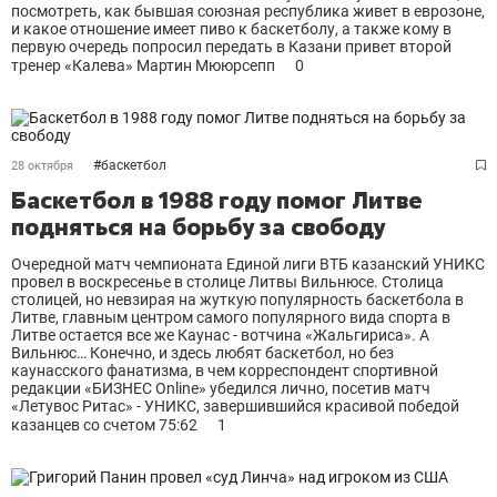
посмотреть, как бывшая союзная республика живет в еврозоне,
и какое отношение имеет пиво к баскетболу, а также кому в
первую очередь попросил передать в Казани привет второй
тренер «Калева» Мартин Мююрсепп
0
#
баскетбол
28 октября
Баскетбол в 1988 году помог Литве
подняться на борьбу за свободу
Очередной матч чемпионата Единой лиги ВТБ казанский УНИКС
провел в воскресенье в столице Литвы Вильнюсе. Столица
столицей, но невзирая на жуткую популярность баскетбола в
Литве, главным центром самого популярного вида спорта в
Литве остается все же Каунас - вотчина «Жальгириса». А
Вильнюс… Конечно, и здесь любят баскетбол, но без
каунасского фанатизма, в чем корреспондент спортивной
редакции «БИЗНЕС Оnline» убедился лично, посетив матч
«Летувос Ритас» - УНИКС, завершившийся красивой победой
казанцев со счетом 75:62
1