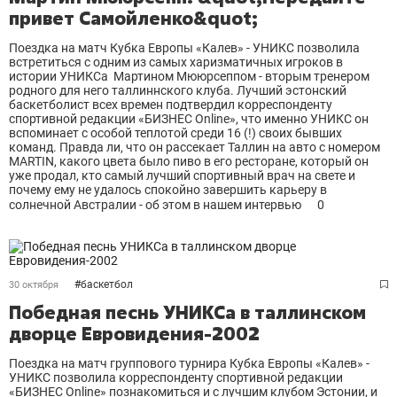
привет Самойленко&quot;
Поездка на матч Кубка Европы «Калев» - УНИКС позволила
встретиться с одним из самых харизматичных игроков в
истории УНИКСа Мартином Мююрсеппом - вторым тренером
родного для него таллиннского клуба. Лучший эстонский
баскетболист всех времен подтвердил корреспонденту
спортивной редакции «БИЗНЕС Оnline», что именно УНИКС он
вспоминает с особой теплотой среди 16 (!) своих бывших
команд. Правда ли, что он рассекает Таллин на авто с номером
МARTIN, какого цвета было пиво в его ресторане, который он
уже продал, кто самый лучший спортивный врач на свете и
почему ему не удалось спокойно завершить карьеру в
солнечной Австралии - об этом в нашем интервью
0
#
баскетбол
30 октября
Победная песнь УНИКСа в таллинском
дворце Евровидения-2002
Поездка на матч группового турнира Кубка Европы «Калев» -
УНИКС позволила корреспонденту спортивной редакции
«БИЗНЕС Оnline» познакомиться и с лучшим клубом Эстонии, и