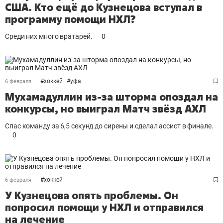
США. Кто ещё до Кузнецова вступал в
программу помощи НХЛ?
Среди них много вратарей.
0
#
хоккей
#
уфа
6 февраля
Мухамадуллин из-за шторма опоздал на
конкурсы, но выиграл Матч звёзд АХЛ
Спас команду за 6,5 секунд до сирены и сделал ассист в финале.
0
#
хоккей
6 февраля
У Кузнецова опять проблемы. Он
попросил помощи у НХЛ и отправился
на лечение