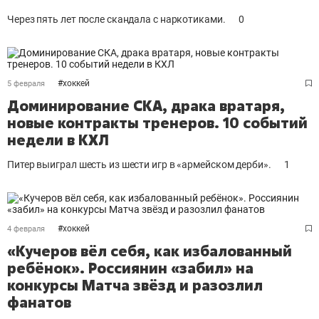
Через пять лет после скандала с наркотиками.
0
#
хоккей
5 февраля
Доминирование СКА, драка вратаря,
новые контракты тренеров. 10 событий
недели в КХЛ
Питер выиграл шесть из шести игр в «армейском дерби».
1
#
хоккей
4 февраля
«Кучеров вёл себя, как избалованный
ребёнок». Россиянин «забил» на
конкурсы Матча звёзд и разозлил
фанатов