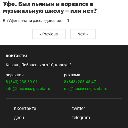
Уфе. Был пьяным и ворвался в
музыкальную школу – или нет?
В «Уфе» начали расследование.
1
« Previous
Next »
контакты
Казань, Лобачевского 10, корпус 2
редакция
реклама
8 (843) 238-39-01
8 (843) 203-48-47
info@business-gazeta.ru
mir@business-gazeta.ru
вконтакте
twitter
дзен
telegram