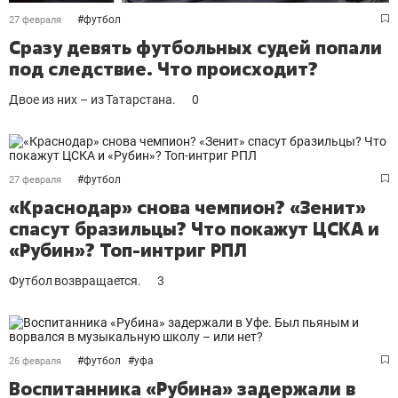
#
футбол
27 февраля
Сразу девять футбольных судей попали
под следствие. Что происходит?
Двое из них – из Татарстана.
0
#
футбол
27 февраля
«Краснодар» снова чемпион? «Зенит»
спасут бразильцы? Что покажут ЦСКА и
«Рубин»? Топ-интриг РПЛ
Футбол возвращается.
3
#
футбол
#
уфа
26 февраля
Воспитанника «Рубина» задержали в