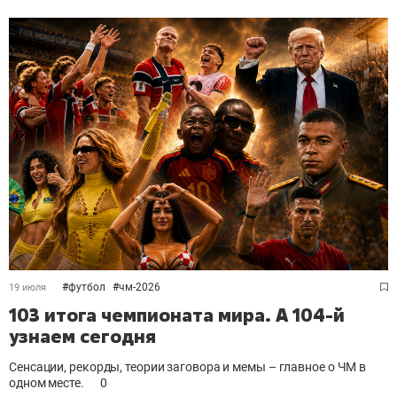
#
футбол
#
чм-2026
19 июля
103 итога чемпионата мира. А 104-й
узнаем сегодня
Сенсации, рекорды, теории заговора и мемы – главное о ЧМ в
одном месте.
0