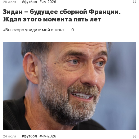
#
футбол
#
чм-2026
28 июля
Зидан – будущее сборной Франции.
Ждал этого момента пять лет
«Вы скоро увидите мой стиль».
0
#
футбол
#
чм-2026
24 июля