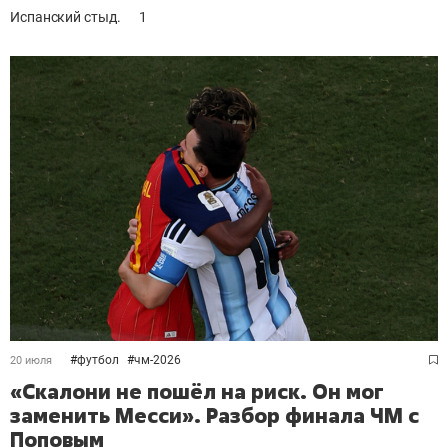
Испанский стыд.
1
#
футбол
#
чм-2026
20 июля
«Скалони не пошёл на риск. Он мог
заменить Месси». Разбор финала ЧМ с
Поповым