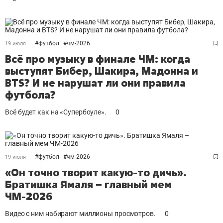
#
футбол
#
чм-2026
19 июля
Всё про музыку в финале ЧМ: когда
выступят Бибер, Шакира, Мадонна и
BTS? И не нарушат ли они правила
футбола?
Всё будет как на «Супербоуле».
0
#
футбол
#
чм-2026
19 июля
«Он точно творит какую-то дичь».
Братишка Ямаля – главный мем
ЧМ-2026
Видео с ним набирают миллионы просмотров.
0