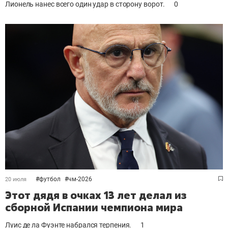
Лионель нанес всего один удар в сторону ворот.
0
#
футбол
#
чм-2026
20 июля
Этот дядя в очках 13 лет делал из
сборной Испании чемпиона мира
Луис де ла Фуэнте набрался терпения.
1