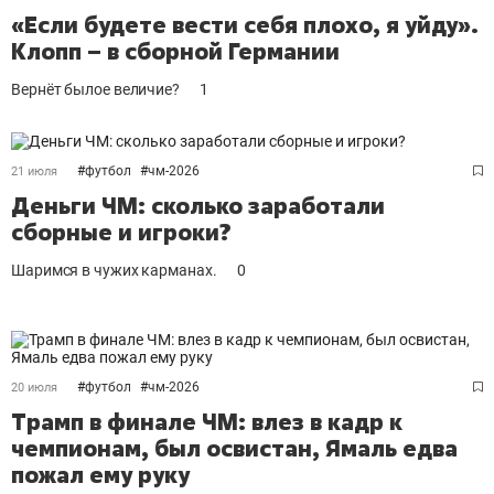
«Если будете вести себя плохо, я уйду».
Клопп – в сборной Германии
Вернёт былое величие?
1
#
футбол
#
чм-2026
21 июля
Деньги ЧМ: сколько заработали
сборные и игроки?
Шаримся в чужих карманах.
0
#
футбол
#
чм-2026
20 июля
Трамп в финале ЧМ: влез в кадр к
чемпионам, был освистан, Ямаль едва
пожал ему руку