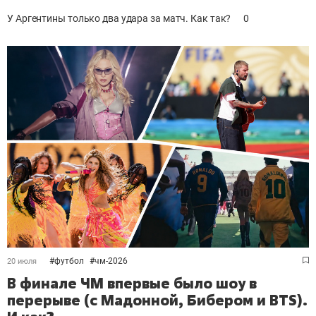
У Аргентины только два удара за матч. Как так?
0
#
футбол
#
чм-2026
20 июля
В финале ЧМ впервые было шоу в
перерыве (с Мадонной, Бибером и BTS).