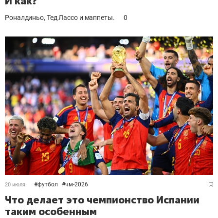
И как?
Роналдиньо, Тед Лассо и маппеты.
0
#
футбол
#
чм-2026
20 июля
Что делает это чемпионство Испании
таким особенным