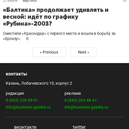
#
футбол
22 апреля
«Балтика» продолжает удивлять и
весной: идёт по графику
«Рубина»-2003?
Сместили «Краснодар» с первого места и вошли в борьбу за
«бронзу».
0
« Previous
Next »
контакты
Казань, Лобачевского 10, корпус 2
редакция
реклама
8 (843) 238-39-01
8 (843) 203-48-47
info@business-gazeta.ru
mir@business-gazeta.ru
вконтакте
twitter