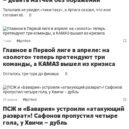
Талалаев не увидел «тики-таку», а Артига сказал, что и не
готовил её.
0
#
футбол
1 мая
Главное в Первой лиге в апреле: на
«золото» теперь претендуют три
команды, а КАМАЗ вышел из кризиса
Осталось три тура до финиша.
0
#
футбол
29 апреля
ПСЖ и «Бавария» устроили «атакующий
разврат»! Сафонов пропустил четыре
гола, у Хвичи – дубль