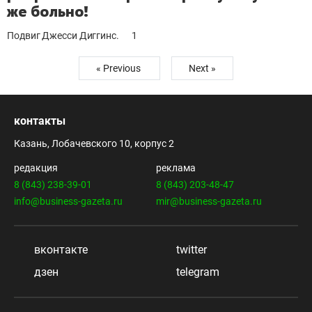
же больно!
Подвиг Джесси Диггинс.
1
« Previous
Next »
контакты
Казань, Лобачевского 10, корпус 2
редакция
реклама
8 (843) 238-39-01
8 (843) 203-48-47
info@business-gazeta.ru
mir@business-gazeta.ru
вконтакте
twitter
дзен
telegram