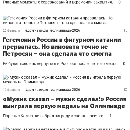
Главные моменты с соревнований и церемонии закрытия.
0
#
другие виды
#
олимпиада-2026
20 февраля
Гегемония России в фигурном катании
прервалась. Но виновата точно не
Петросян – она сделала что смогла
Ей будет «сложно вернуться в Россию» после шестого места.
0
#
другие виды
#
олимпиада-2026
19 февраля
«Мужик сказал – мужик сделал!» Россия
выиграла первую медаль на Олимпиаде
Парень с Камчатки забрал награду в спорте-новичке.
1