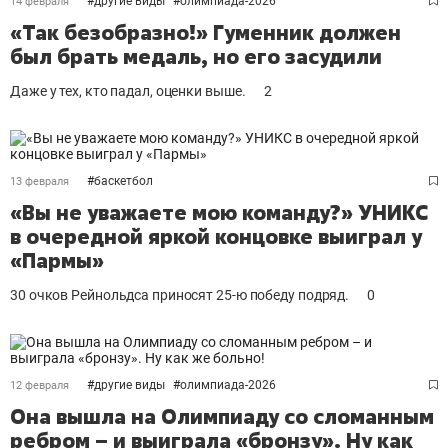
#
другие виды
#
олимпиада-2026
14 февраля
«Так безобразно!» Гуменник должен
был брать медаль, но его засудили
Даже у тех, кто падал, оценки выше.
2
#
баскетбол
13 февраля
«Вы не уважаете мою команду?» УНИКС
в очередной яркой концовке выиграл у
«Пармы»
30 очков Рейнольдса приносят 25-ю победу подряд.
0
#
другие виды
#
олимпиада-2026
12 февраля
Она вышла на Олимпиаду со сломанным
ребром – и выиграла «бронзу». Ну как