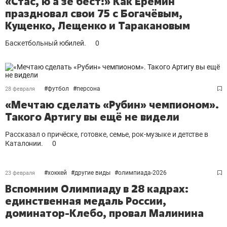
«Стас, ю а зе бест!» Как Ерёмин
праздновал свои 75 с Богачёвым,
Кущенко, Лещенко и Таракановым
Баскетбольный юбилей.
0
#
футбол
#
персона
28 февраля
«Мечтаю сделать «Рубин» чемпионом».
Такого Артигу вы ещё не видели
Рассказал о причёске, готовке, семье, рок-музыке и детстве в
Каталонии.
0
#
хоккей
#
другие виды
#
олимпиада-2026
23 февраля
Вспомним Олимпиаду в 28 кадрах:
единственная медаль России,
доминатор-Клебо, провал Малинина