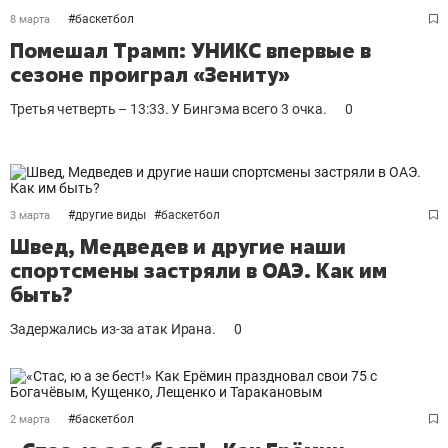
#
баскетбол
8 марта
Помешал Трамп: УНИКС впервые в
сезоне проиграл «Зениту»
Третья четверть – 13:33. У Бингэма всего 3 очка.
0
#
другие виды
#
баскетбол
3 марта
Швед, Медведев и другие наши
спортсмены застряли в ОАЭ. Как им
быть?
Задержались из-за атак Ирана.
0
#
баскетбол
2 марта