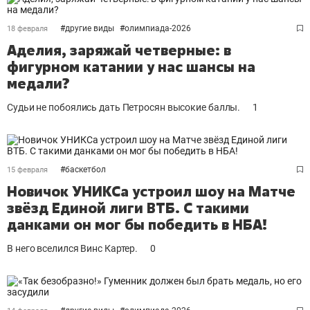
#
другие виды
#
олимпиада-2026
18 февраля
Аделия, заряжай четверные: в
фигурном катании у нас шансы на
медали?
Судьи не побоялись дать Петросян высокие баллы.
1
#
баскетбол
15 февраля
Новичок УНИКСа устроил шоу на Матче
звёзд Единой лиги ВТБ. С такими
данками он мог бы победить в НБА!
В него вселился Винс Картер.
0