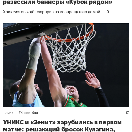
развесили баннеры «Кубок рядом»
Хоккеистов ждёт сюрприз по возвращению домой.
0
#
баскетбол
12 мая
УНИКС и «Зенит» зарубились в первом
матче: решающий бросок Кулагина,