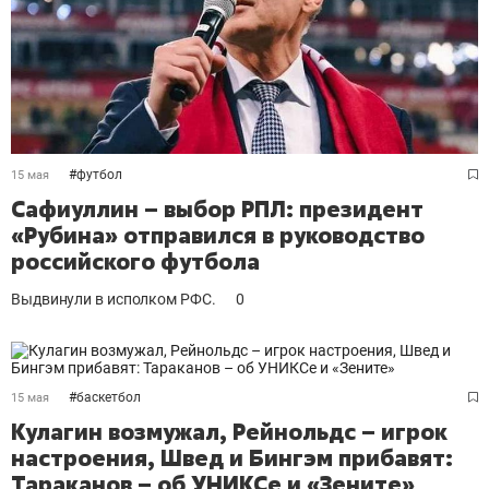
#
футбол
15 мая
Сафиуллин – выбор РПЛ: президент
«Рубина» отправился в руководство
российского футбола
Выдвинули в исполком РФС.
0
#
баскетбол
15 мая
Кулагин возмужал, Рейнольдс – игрок
настроения, Швед и Бингэм прибавят:
Тараканов – об УНИКСе и «Зените»