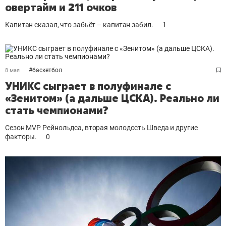
овертайм и 211 очков
Капитан сказал, что забьёт – капитан забил.
1
#
баскетбол
8 мая
УНИКС сыграет в полуфинале с
«Зенитом» (а дальше ЦСКА). Реально ли
стать чемпионами?
Сезон MVP Рейнольдса, вторая молодость Шведа и другие
факторы.
0