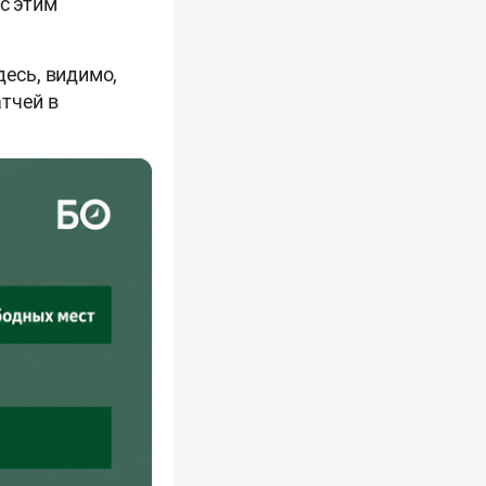
с этим
десь, видимо,
тчей в