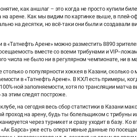
онятие, как аншлаг – это когда не просто купили бил
а на арене. Как мы видим по картинке выше, в плей-о
льно на десятки, но всё-таки они были и создавали 
и в «Татнефть Арене» можно разместить 8890 зрителе
сещаемость вместе со всеми трибунами и VIP--ложа
ого числа не было ни в регулярном чемпионате, ни в м
е столько о популярности хоккея в Казани, сколько о
емости в «Татнефть Арене». В КХЛ есть примеры, ког
100%-ной заполняемости, хотя по трансляции матча ви
» за этим следят построже.
 клубе, на сегодня весь сбор статистики в Казани ма
й проход на арену, будь ты болельщиком с трибуны 
сканируется через турникет и сразу уходит в базу. Ко 
 «Ак Барса» уже есть оперативные данные по посеща