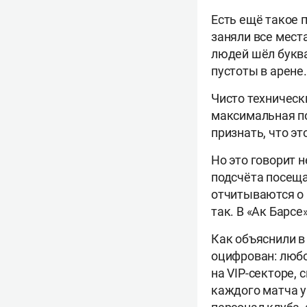
Есть ещё такое п
заняли все мест
людей шёл буква
пустоты в арене.
Чисто техническ
максимальная по
признать, что эт
Но это говорит н
подсчёта посеща
отчитываются о 
так. В «Ак Барсе
Как объяснили в
оцифрован: любо
на VIP-секторе, 
каждого матча у