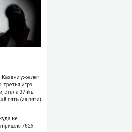
в Казани уже лет
, третья игра
 стала 37-й в
щё пять (из пяти)
куда не
а пришло 7826