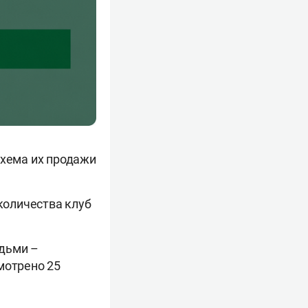
Схема их продажи
 количества клуб
юдьми –
мотрено 25