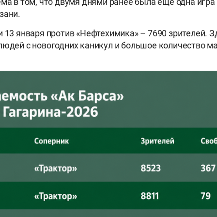
ема в том, что двумя днями ранее была ещё одна игра 
зани.
и 13 января против «Нефтехимика» – 7690 зрителей. З
людей с новогодних каникул и большое количество ма