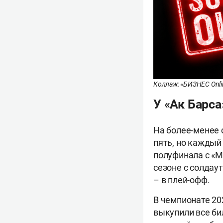
Коллаж: «БИЗНЕС Onli
У «Ак Барса
На более-менее 
пять, но каждый
полуфинала с «М
сезоне с солдаут
– в плей-офф.
В чемпионате 20
выкупили все би