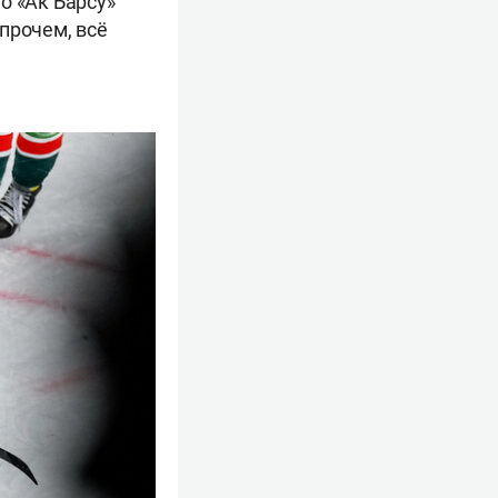
о «Ак Барсу»
прочем, всё