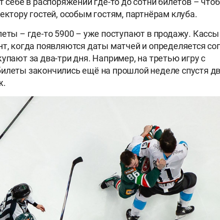
ет себе в распоряжении где-то до сотни билетов – что
ектору гостей, особым гостям, партнёрам клуба.
леты – где-то 5900 – уже поступают в продажу. Касс
нт, когда появляются даты матчей и определяется соп
упают за два-три дня. Например, на третью игру с
илеты закончились ещё на прошлой неделе спустя дв
ж.