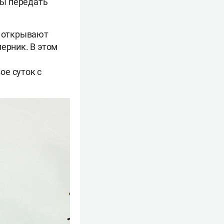
бы передать
ы открывают
ерник. В этом
ое суток с