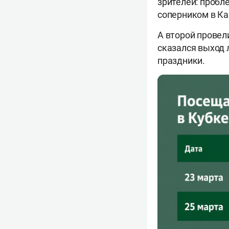
зрителей: пробл
соперником в Ка
А второй провел
сказался выход 
праздники.