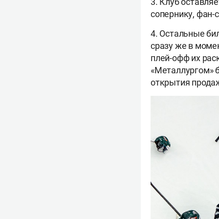
3. Клуб оставля
сопернику, фан-с
4. Остальные би
сразу же в моме
плей-офф их раск
«Металлургом» б
открытия прода