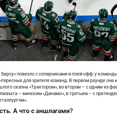
к Барсу» повезло с соперниками в плей-офф: у команд
нтересных для зрителя команд. В первом раунде она и
лого сезона «Трактором», во втором – с одним из фа
пионата – минским «Динамо», в третьем – с претенде
еталлургом».
ть. А что с аншлагами?