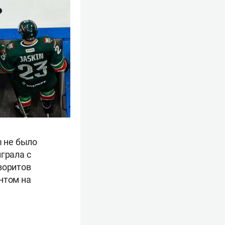
ы не было
грала с
воритов
нтом на