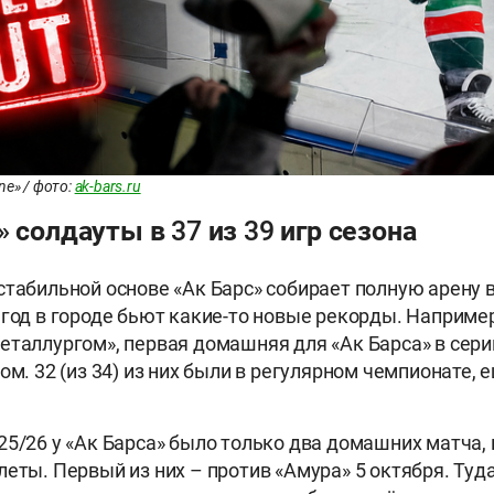
ne» / фото:
ak-bars.ru
» солдауты в 37 из 39 игр сезона
стабильной основе «Ак Барс» собирает полную арену 
 год в городе бьют какие-то новые рекорды. Например
еталлургом», первая домашняя для «Ак Барса» в серии,
ом. 32 (из 34) из них были в регулярном чемпионате, е
25/26 у «Ак Барса» было только два домашних матча, 
леты. Первый из них – против «Амура» 5 октября. Туд