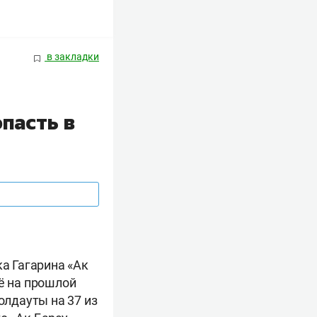
в закладки
опасть в
ка Гагарина «Ак
щё на прошлой
олдауты на 37 из