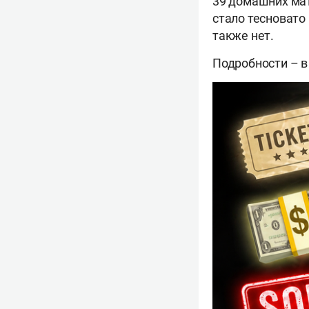
39 домашних мат
стало тесновато
также нет.
Подробности – в