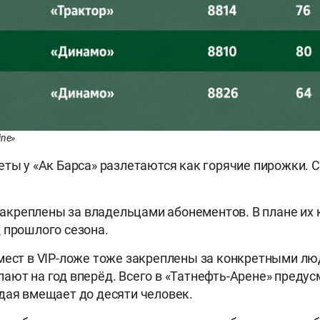
ine»
еты у «Ак Барса» разлетаются как горячие пирожки. 
т закреплены за владельцами абонементов. В плане их
 прошлого сезона.
мест в VIP-ложе тоже закреплены за конкретными л
ают на год вперёд. Всего в «Татнефть-Арене» предус
дая вмещает до десяти человек.