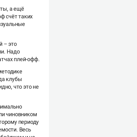
еты, а ещё
фф счёт таких
визуальные
й – это
ми. Надо
атчах плей-офф.
 методике
да клубы
дно, что это не
ксимально
или чиновником
второму периоду
емости. Весь