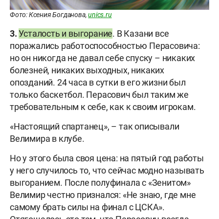
Фото: Ксения Богданова,
unics.ru
3.
Усталость и выгорание
. В Казани все
поражались работоспособностью Перасовича:
но он никогда не давал себе спуску – никаких
болезней, никаких выходных, никаких
опозданий. 24 часа в сутки в его жизни был
только баскетбол. Перасович был таким же
требовательным к себе, как к своим игрокам.
«Настоящий спартанец», – так описывали
Велимира в клубе.
Но у этого была своя цена: на пятый год работы
у него случилось то, что сейчас модно называть
выгоранием. После полуфинала с «Зенитом»
Велимир честно признался: «Не знаю, где мне
самому брать силы на финал с ЦСКА».