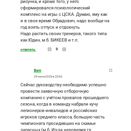
рисунка, и кроме того, у него
сформировался психологический
комплекс на игры с ЦСКА. Думаю, ему как
и в свое время Обрадович, надо вообще на
год взять отпуск и отдохнуть.
Надо растить своих тренеров, такого типа
как Юдин, м.б. БИКЕЕВ и т.п.
0
ответить
Ben
29 июня 2026 в 20:04
Сейчас руководству необходимо успешно
провести заявочную отборочную
компанию с учётом провалов прошедшего
сезона, когда в команду набрали кучу
легионеров-инвалидов и российских
игроков среднего класса, большую часть
чемпионата просидевших на скамье
запасных (м.б. Из-за недоверия гл.