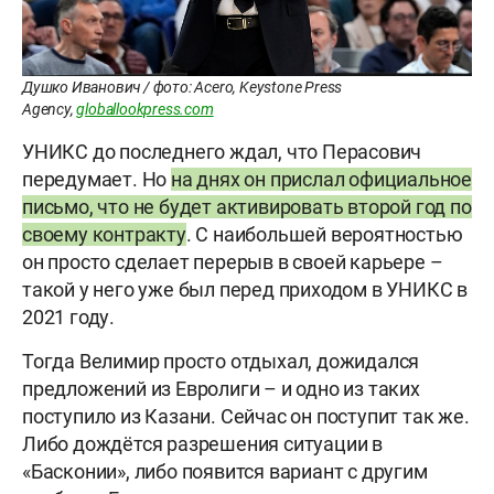
Душко Иванович / фото: Acero, Keystone Press
Agency,
globallookpress.com
УНИКС до последнего ждал, что Перасович
передумает. Но
на днях он прислал официальное
письмо, что не будет активировать второй год по
своему контракту
. С наибольшей вероятностью
он просто сделает перерыв в своей карьере –
такой у него уже был перед приходом в УНИКС в
2021 году.
Тогда Велимир просто отдыхал, дожидался
предложений из Евролиги – и одно из таких
поступило из Казани. Сейчас он поступит так же.
Либо дождётся разрешения ситуации в
«Басконии», либо появится вариант с другим