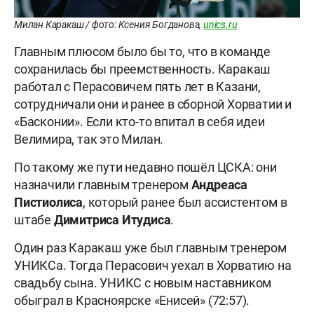
Милан Каракаш / фото: Ксения Богданова,
unics.ru
Главным плюсом было бы то, что в команде
сохранилась бы преемственность. Каракаш
работал с Перасовичем пять лет в Казани,
сотрудничали они и ранее в сборной Хорватии и
«Басконии». Если кто-то впитал в себя идеи
Велимира, так это Милан.
По такому же пути недавно пошёл ЦСКА: они
назначили главным тренером
Андреаса
Пистиолиса
, который ранее был ассистентом в
штабе
Димитриса Итудиса
.
Один раз Каракаш уже был главным тренером
УНИКСа. Тогда Перасович уехал в Хорватию на
свадьбу сына. УНИКС с новым наставником
обыграл в Красноярске «Енисей» (72:57).