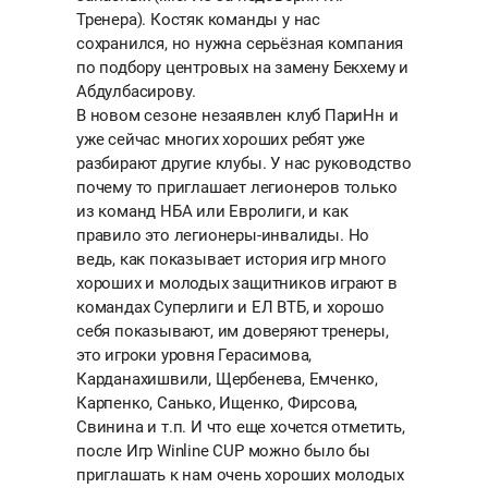
Тренера). Костяк команды у нас
сохранился, но нужна серьёзная компания
по подбору центровых на замену Бекхему и
Абдулбасирову.
В новом сезоне незаявлен клуб ПариНн и
уже сейчас многих хороших ребят уже
разбирают другие клубы. У нас руководство
почему то приглашает легионеров только
из команд НБА или Евролиги, и как
правило это легионеры-инвалиды. Но
ведь, как показывает история игр много
хороших и молодых защитников играют в
командах Суперлиги и ЕЛ ВТБ, и хорошо
себя показывают, им доверяют тренеры,
это игроки уровня Герасимова,
Карданахишвили, Щербенева, Емченко,
Карпенко, Санько, Ищенко, Фирсова,
Свинина и т.п. И что еще хочется отметить,
после Игр Winline CUP можно было бы
приглашать к нам очень хороших молодых