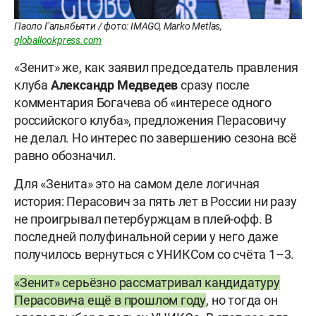
Паоло Гальябьяти / фото: IMAGO, Marko Metlas,
globallookpress.com
«Зенит» же, как заявил председатель правления
клуба
Александр Медведев
сразу после
комментария Богачева об «интересе одного
российского клуба», предложения Перасовичу
не делал. Но интерес по завершению сезона всë
равно обозначил.
Для «Зенита» это на самом деле логичная
история: Перасович за пять лет в России ни разу
не проигрывал петербуржцам в плей-офф. В
последней полуфинальной серии у него даже
получилось вернуться с УНИКСом со счёта 1–3.
«Зенит» серьёзно рассматривал кандидатуру
Перасовича ещё в прошлом году
, но тогда он