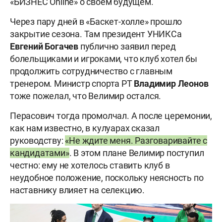
«БИЗНЕС Online» о своëм будущем.
Через пару дней в «Баскет-холле» прошло
закрытие сезона. Там президент УНИКСа
Евгений Богачев
публично заявил перед
болельщиками и игроками, что клуб хотел бы
продолжить сотрудничество с главным
тренером. Министр спорта РТ
Владимир Леонов
тоже пожелал, что Велимир остался.
Перасович тогда промолчал. А после церемонии,
как нам известно, в кулуарах сказал
руководству:
«Не ждите меня. Разговаривайте с
кандидатами»
. В этом плане Велимир поступил
честно: ему не хотелось ставить клуб в
неудобное положение, поскольку неясность по
наставнику влияет на селекцию.