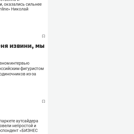
и, оказались сильнее
nline» Николай
ня извини, мы
ивном интервью
оссийским фигуристом
одиночников из-за
паркете аутсайдера
провели непростой и
респондент «БИЗНЕС