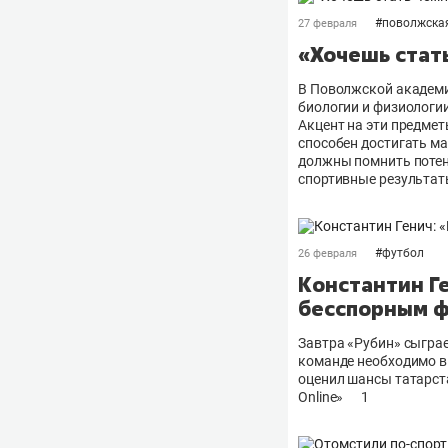
#
поволжска
27 февраля
«Хочешь стат
В Поволжской академи
биологии и физиологии
Акцент на эти предмет
способен достигать ма
должны помнить потен
спортивные результа
#
футбол
26 февраля
Константин Ге
бесспорным 
Завтра «Рубин» сыграе
команде необходимо в
оценил шансы татарст
Online»
1