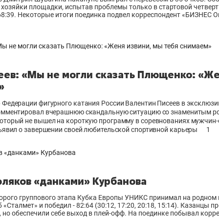
 хозяйки площадки, испытав проблемы только в стартовой четверт
 68:39. Некоторые итоги поединка подвел корреспондент «БИЗНЕС O
еев: «Мы не могли сказать Плющенко: «Же
»
 Федерации фигурного катания России Валентин Писеев в эксклюз
комментировал вчерашнюю скандальную ситуацию со знаменитым р
оторый не вышел на короткую программу в соревнованиях мужчин-
бъявил о завершении своей любительской спортивной карьеры
1
оляков «данками» Курбанова
орого группового этапа Кубка Европы УНИКС принимал на родном 
«Сталмет» и победил - 82:64 (30:12, 17:20, 20:18, 15:14). Казанцы 
 но обеспечили себе выход в плей-офф. На поединке побывал кор