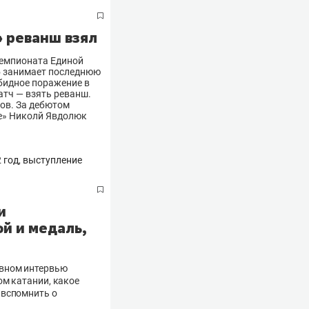
» реванш взял
чемпионата Единой
уб занимает последнюю
обидное поражение в
атч — взять реванш.
ов. За дебютом
e» Николй Явдолюк
и
й и медаль,
ивном интервью
ом катании, какое
 вспомнить о