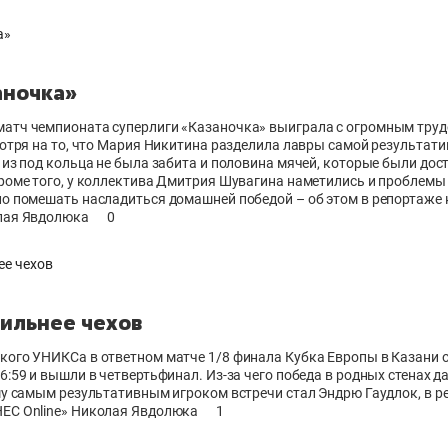
аночка»
атч чемпионата суперлиги «Казаночка» выиграла с огромным труд
мотря на то, что Мария Никитина разделила лавры самой результат
 из под кольца не была забита и половина мячей, которые были дос
Кроме того, у коллектива Дмитрия Шувагина наметились и проблемы
ло помешать насладиться домашней победой – об этом в репортаже
лая Явдолюка
0
сильнее чехов
кого УНИКСа в ответном матче 1/8 финала Кубка Европы в Казани
6:59 и вышли в четвертьфинал. Из-за чего победа в родных стенах да
му самым результативным игроком встречи стал Эндрю Гаудлок, в р
ЕС Online» Николая Явдолюка
1