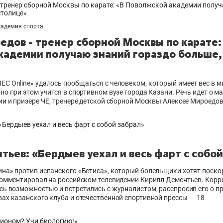
кадемия спорта
едов - тренер сборной Москвы по карате:
кадемии получаю знаний гораздо больше, 
С Online» удалось пообщаться с человеком, который имеет вес в м
но при этом учится в спортивном вузе города Казани. Речь идет о ма
ии и призере ЧЕ, тренере детской сборной Москвы Алексее Мироедо
ьев: «Бердыев уехал и весь фарт с собой
на» против испанского «Бетиса», который болельщики хотят поскор
 комментировал на российском телевидении Кирилл Дементьев. Кор
сь возможностью и встретились с журналистом, расспросив его о п
ах казанского клуба и отечественной спортивной прессы
18