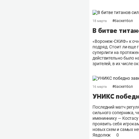
#
баскетбол
18 марта
В битве титан
«Воронеж-СКИФ» к очн
подряд. Стоит ли еще 
суперлиги на протяже
действительно было н
зрителей, в их числе 
#
баскетбол
16 марта
УНИКС победн
Последний матч регул
сильного соперника, ч
имениннику — Костасу
проявить себя игрокам
новых схем и самых н
Явдолюк
0