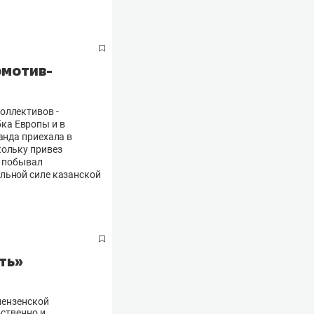
омотив-
оллективов -
ка Европы и в
анда приехала в
кольку привез
е побывал
льной силе казанской
ть»
пензенской
ственно и