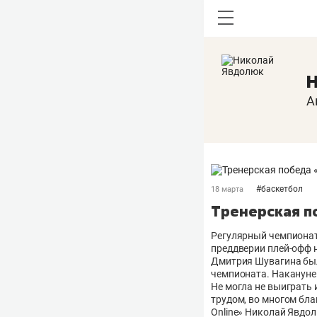
Н
А
#
баскетбол
18 марта
Тренерская п
Регулярный чемпионат
преддверии плей-офф 
Дмитрия Шувагина был
чемпионата. Накануне
Не могла не выиграть 
трудом, во многом бл
Online» Николай Явдол