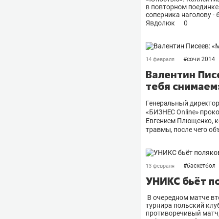
в повторном поединке
соперника наголову -
Явдолюк
0
#
сочи 2014
14 февраля
Валентин Пис
тебя снимаем
Генеральный директор
«БИЗНЕС Online» про
Евгением Плющенко, к
травмы, после чего о
#
баскетбол
13 февраля
УНИКС бьёт п
В очередном матче вт
турнира польский клуб 
противоречивый матч,