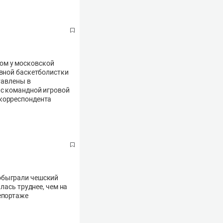
ом у московской
ивной баскетболистки
тавлены в
 с командной игровой
 корреспондента
 обыграли чешский
лась труднее, чем на
епортаже