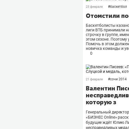
#
баскетбол
23 февраля
Отомстили по
Баскетболисты казанс
лиги ВТБ принимали на
строчку в группе, име
этом сезоне. Поэтому
Помочь в этом должен
новичка команды и ув
0
#
сочи 2014
21 февраля
Валентин Писе
несправедливо
которую з
Генеральный директор
«БИЗНЕС Online» расск
будущее ждёт Юлию Ли
несправедливых медал