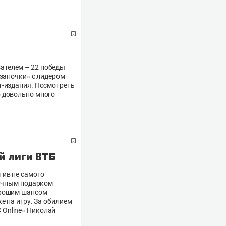
ателем – 22 победы
азаночки» с лидером
т-издания. Посмотреть
о довольно много
й лиги ВТБ
тив не самого
личным подарком
орошим шансом
е на игру. За обилием
 Online» Николай