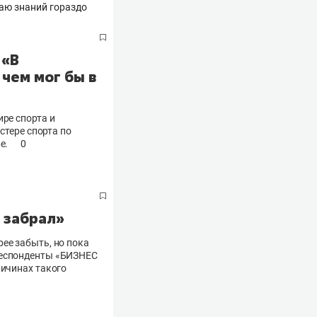
 «В
чем мог бы в
ире спорта и
стере спорта по
ве.
0
 забрал»
ее забыть, но пока
респонденты «БИЗНЕС
ричинах такого