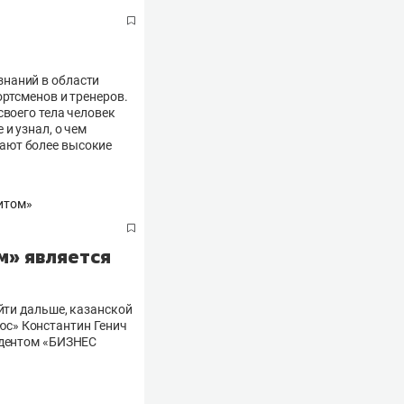
знаний в области
ортсменов и тренеров.
своего тела человек
и узнал, о чем
ают более высокие
м» является
йти дальше, казанской
юс» Константин Генич
ндентом «БИЗНЕС