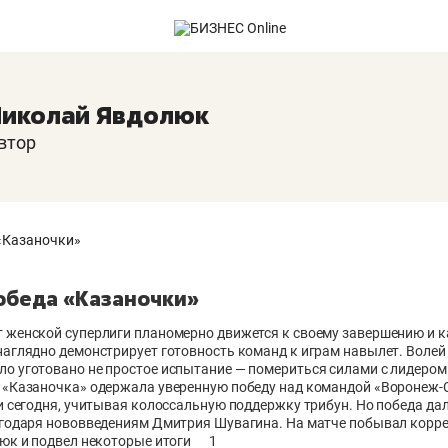
иколай Явдолюк
втор
обеда «Казаночки»
 женской суперлиги планомерно движется к своему завершению и 
наглядно демонстрирует готовность команд к играм навылет. Волей
о уготовано не простое испытание — помериться силами с лидером
 «Казаночка» одержала уверенную победу над командой «Воронеж-С
и сегодня, учитывая колоссальную поддержку трибун. Но победа да
агодаря нововведениям Дмитрия Шувагина. На матче побывал корр
юк и подвел некоторые итоги
1