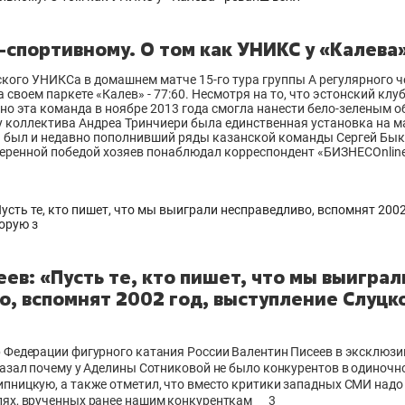
-спортивному. О том как УНИКС у «Калева
кого УНИКСа в домашнем матче 15-го тура группы А регулярного 
 своем паркете «Калев» - 77:60. Несмотря на то, что эстонский кл
нно эта команда в ноябре 2013 года смогла нанести бело-зеленым 
 у коллектива Андреа Тринчиери была единственная установка на м
 был и недавно пополнивший ряды казанской команды Сергей Бык
еренной победой хозяев понаблюдал корреспондент «БИЗНЕСOnlin
ев: «Пусть те, кто пишет, что мы выиграл
, вспомнят 2002 год, выступление Слуцко
 Федерации фигурного катания России Валентин Писеев в эксклюз
азал почему у Аделины Сотниковой не было конкурентов в одиночн
пницкую, а также отметил, что вместо критики западных СМИ надо
ях, врученных ранее нашим конкуренткам
3