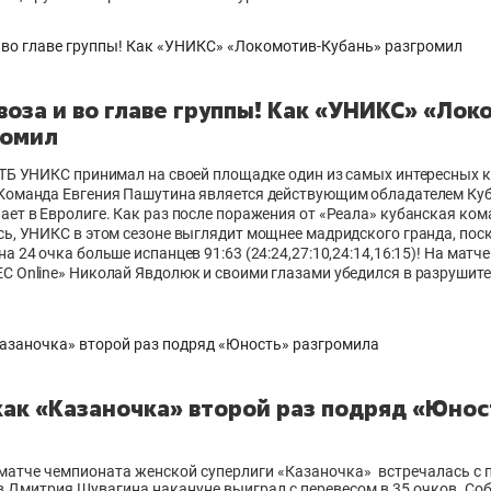
оза и во главе группы! Как «УНИКС» «Лок
ромил
ВТБ УНИКС принимал на своей площадке один из самых интересных к
Команда Евгения Пашутина является действующим обладателем Куб
ет в Евролиге. Как раз после поражения от «Реала» кубанская ком
сь, УНИКС в этом сезоне выглядит мощнее мадридского гранда, пос
а 24 очка больше испанцев 91:63 (24:24,27:10,24:14,16:15)! На матч
С Online» Николай Явдолюк и своими глазами убедился в разрушите
как «Казаночка» второй раз подряд «Юнос
 матче чемпионата женской суперлиги «Казаночка» встречалась с 
 Дмитрия Шувагина накануне выиграл с перевесом в 35 очков. Соб