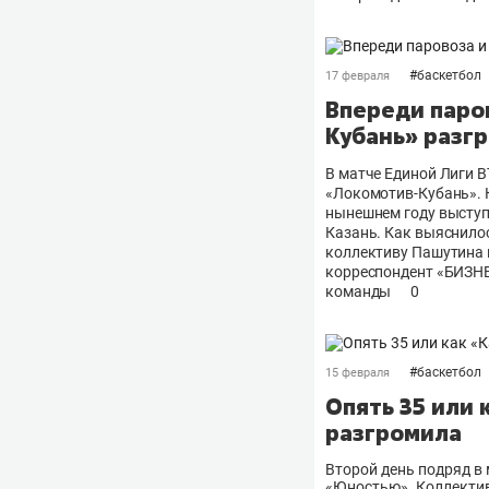
#
баскетбол
17 февраля
Впереди паров
Кубань» разг
В матче Единой Лиги 
«Локомотив-Кубань». 
нынешнем году выступа
Казань. Как выяснило
коллективу Пашутина н
корреспондент «БИЗНЕ
команды
0
#
баскетбол
15 февраля
Опять 35 или 
разгромила
Второй день подряд в
«Юностью». Коллектив