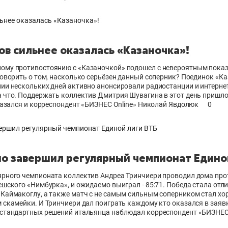
ов сильнее оказалась «Казаночка»!
ому противостоянию с «Казаночкой» подошел с невероятным показ
говорить о том, насколько серьёзен данный соперник? Поединок «К
нии нескольких дней активно анонсировали радиостанции и интерне
а что. Поддержать коллектив Дмитрия Шувагина в этот день пришл
оказался и корреспондент «БИЗНЕС Online» Николай Явдолюк
0
о завершил регулярный чемпионат Едино
ярного чемпионата коллектив Андреа Тринчиери проводил дома про
ешского «Нимбурка», и ожидаемо выиграл - 85:71. Победа стала от
 Каймакоглу, а также матч с не самым сильным соперником стал х
 скамейки. И Тринчиери дал поиграть каждому кто оказался в заявк
естандартных решений итальянца наблюдал корреспондент «БИЗНЕС