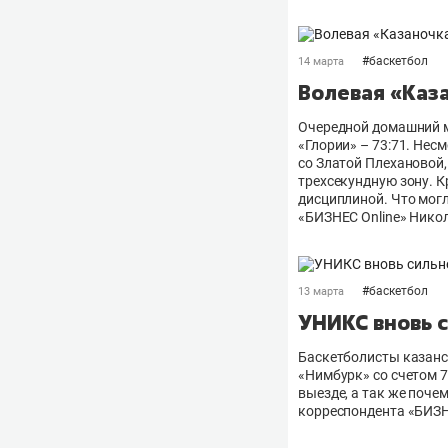
#
баскетбол
14 марта
Волевая «Каз
Очередной домашний м
«Глории» – 73:71. Нес
со Златой Плехановой,
трехсекундную зону. 
дисциплиной. Что мог
«БИЗНЕС Online» Нико
#
баскетбол
13 марта
УНИКС вновь 
Баскетболисты казанс
«Нимбурк» со счетом 7
выезде, а так же поче
корреспондента «БИЗН