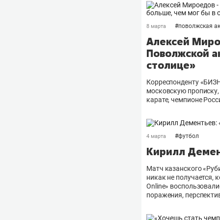
#
поволжская а
8 марта
Алексей Миро
Поволжской а
столице»
Корреспонденту «БИЗНЕ
московскую прописку, 
карате, чемпионе Росс
#
футбол
4 марта
Кирилл Демент
Матч казанского «Руби
никак не получается,
Online» воспользовали
поражения, перспектив