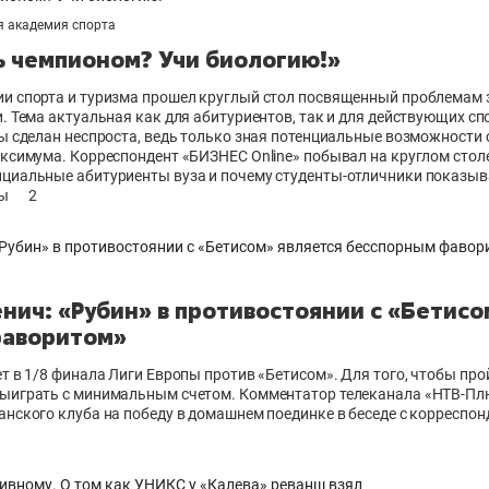
я академия спорта
ь чемпионом? Учи биологию!»
и спорта и туризма прошел круглый стол посвященный проблемам 
. Тема актуальная как для абитуриентов, так и для действующих сп
ы сделан неспроста, ведь только зная потенциальные возможности 
ксимума. Корреспондент «БИЗНЕС Оnline» побывал на круглом столе 
циальные абитуриенты вуза и почему студенты-отличники показыв
ты
2
нич: «Рубин» в противостоянии с «Бетисо
фаворитом»
т в 1/8 финала Лиги Европы против «Бетисом». Для того, чтобы про
ыиграть с минимальным счетом. Комментатор телеканала «НТВ-Пл
анского клуба на победу в домашнем поединке в беседе с корреспо