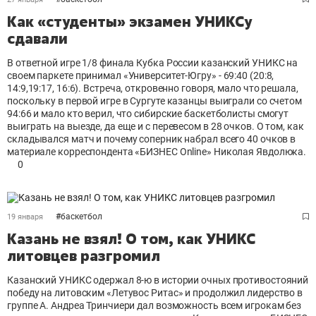
Как «студенты» экзамен УНИКСу
сдавали
В ответной игре 1/8 финала Кубка России казанский УНИКС на
своем паркете принимал «Университет-Югру» - 69:40 (20:8,
14:9,19:17, 16:6). Встреча, откровенно говоря, мало что решала,
поскольку в первой игре в Сургуте казанцы выиграли со счетом
94:66 и мало кто верил, что сибирские баскетболисты смогут
выиграть на выезде, да еще и с перевесом в 28 очков. О том, как
складывался матч и почему соперник набрал всего 40 очков в
материале корреспондента «БИЗНЕС Online» Николая Явдолюка.
0
#
баскетбол
19 января
Казань не взял! О том, как УНИКС
литовцев разгромил
Казанский УНИКС одержал 8-ю в истории очных противостояний
победу на литовским «Летувос Ритас» и продолжил лидерство в
группе А. Андреа Тринчиери дал возможность всем игрокам без