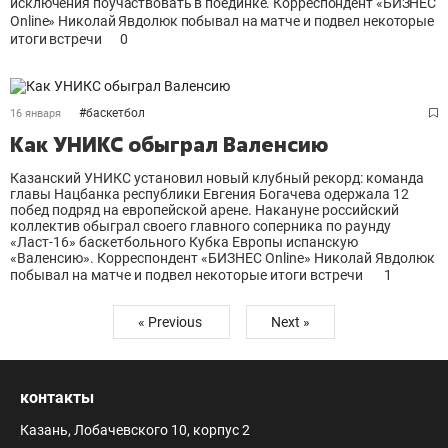
исключения поучаствовать в поединке. Корреспондент «БИЗНЕС
Online» Николай Явдолюк побывал на матче и подвел некоторые
итоги встречи
0
#
баскетбол
16 января
Как УНИКС обыграл Валенсию
Казанский УНИКС установил новый клубный рекорд: команда
главы Нацбанка республики Евгения Богачева одержала 12
побед подряд на европейской арене. Накануне российский
коллектив обыграл своего главного соперника по раунду
«Ласт-16» баскетбольного Кубка Европы испанскую
«Валенсию». Корреспондент «БИЗНЕС Online» Николай Явдолюк
побывал на матче и подвел некоторые итоги встречи
1
« Previous
Next »
контакты
Казань, Лобачевского 10, корпус 2