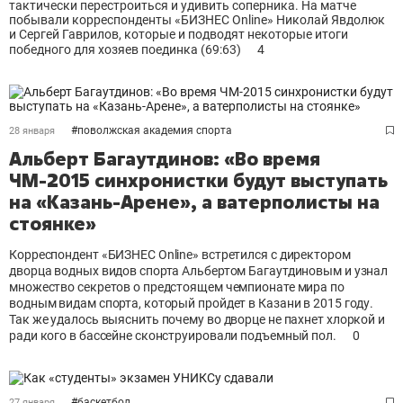
тактически перестроиться и удивить соперника. На матче
побывали корреспонденты «БИЗНЕС Online» Николай Явдолюк
и Сергей Гаврилов, которые и подводят некоторые итоги
победного для хозяев поединка (69:63)
4
#
поволжская академия спорта
28 января
Альберт Багаутдинов: «Во время
ЧМ-2015 синхронистки будут выступать
на «Казань-Арене», а ватерполисты на
стоянке»
Корреспондент «БИЗНЕС Online» встретился с директором
дворца водных видов спорта Альбертом Багаутдиновым и узнал
множество секретов о предстоящем чемпионате мира по
водным видам спорта, который пройдет в Казани в 2015 году.
Так же удалось выяснить почему во дворце не пахнет хлоркой и
ради кого в бассейне сконструировали подъемный пол.
0
#
баскетбол
27 января