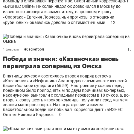
команду в ближайшей перспективе. Спортивный корреспондент
«БИЗНЕС Online» Николай Явдолюк дозвонился в Москву до
известного эксперта и знаменитому, в прошлом, игроку
«Спартака» Евгения Ловчева, чьи прогнозы в отношении
«рубиновых» оказались довольно оптимистичными
12
#
баскетбол
1 февраля
Победа и значки: «Казаночка» вновь
переиграла соперниц из Омска
В пятницу вечером состоялась вторая подряд встреча
«Казаночки» и «Нефтяника-Авангарда» в чемпионате женской
баскетбольной суперлиги (66:59). Настроение у хозяек перед
поединком было приподнятым по двум причинам: во-первых,
накануне они выиграли с солидным перевесом в 18 очков, а, во-
вторых, сразу шесть игроков команды получили перед матчем
звания мастеров спорта. На награждении и самом
баскетбольном поединке побывал корреспондент «БИЗНЕС
Online» Николай Явдолюк
0