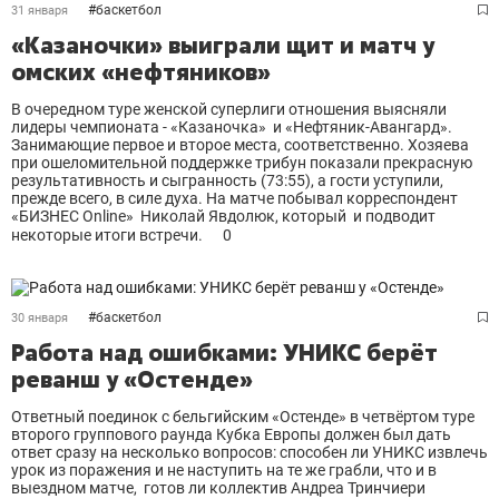
#
баскетбол
31 января
«Казаночки» выиграли щит и матч у
омских «нефтяников»
В очередном туре женской суперлиги отношения выясняли
лидеры чемпионата - «Казаночка» и «Нефтяник-Авангард».
Занимающие первое и второе места, соответственно. Хозяева
при ошеломительной поддержке трибун показали прекрасную
результативность и сыгранность (73:55), а гости уступили,
прежде всего, в силе духа. На матче побывал корреспондент
«БИЗНЕС Online» Николай Явдолюк, который и подводит
некоторые итоги встречи.
0
#
баскетбол
30 января
Работа над ошибками: УНИКС берёт
реванш у «Остенде»
Ответный поединок с бельгийским «Остенде» в четвёртом туре
второго группового раунда Кубка Европы должен был дать
ответ сразу на несколько вопросов: способен ли УНИКС извлечь
урок из поражения и не наступить на те же грабли, что и в
выездном матче, готов ли коллектив Андреа Тринчиери