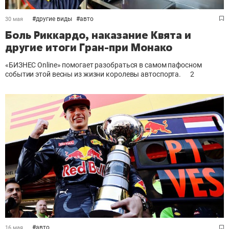
#
другие виды
#
авто
30 мая
Боль Риккардо, наказание Квята и
другие итоги Гран-при Монако
«БИЗНЕС Online» помогает разобраться в самом пафосном
событии этой весны из жизни королевы автоспорта.
2
#
авто
16 мая