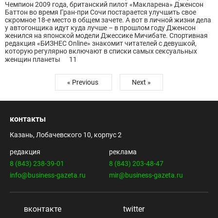
Чемпион 2009 года, британский пилот «Макларена» Дженсон
Баттон во время Гран-при Сочи постарается улучшить свое
скромное 18-е место в общем зачете. А вот в личной жизни дела
у автогонщика идут куда лучше – в прошлом году Дженсон
женился на японской модели Джессике Мичибате. Спортивная
редакция «БИЗНЕС Online» знакомит читателей с девушкой,
которую регулярно включают в списки самых сексуальных
женщин планеты
11
« Previous
Next »
контакты
Казань, Лобачевского 10, корпус 2
редакция
реклама
8 (843) 238-39-01
8 (843) 203-48-47
info@business-gazeta.ru
mir@business-gazeta.ru
вконтакте
twitter