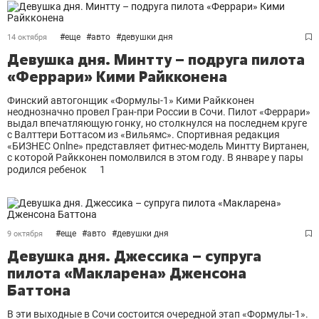
#
еще
#
авто
#
девушки дня
14 октября
Девушка дня. Минтту – подруга пилота
«Феррари» Кими Райкконена
Финский автогонщик «Формулы-1» Кими Райкконен
неоднозначно провел Гран-при России в Сочи. Пилот «Феррари»
выдал впечатляющую гонку, но столкнулся на последнем круге
с Валттери Боттасом из «Вильямс». Спортивная редакция
«БИЗНЕС Onlne» представляет фитнес-модель Минтту Виртанен,
с которой Райкконен помолвился в этом году. В январе у пары
родился ребенок
1
#
еще
#
авто
#
девушки дня
9 октября
Девушка дня. Джессика – супруга
пилота «Макларена» Дженсона
Баттона
В эти выходные в Сочи состоится очередной этап «Формулы-1».