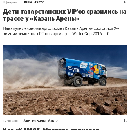
#
еще
#
авто
8 февраля
Дети татарстанских VIP'ов сразились на
трассе у «Казань Арены»
Накануне ледовом картодроме «Казань Арена» состоялся 2-й
зимний чемпионат РТ по картингу — Winter Cup-2016
0
#
другие виды
#
авто
17 января
Как «КАМАЗ-Мастер» проиграл