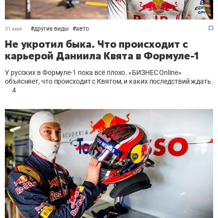
#
другие виды
#
авто
31 мая
Не укротил быка. Что происходит с
карьерой Даниила Квята в Формуле-1
У русских в Формуле-1 пока всё плохо. «БИЗНЕС Online»
объясняет, что происходит с Квятом, и каких последствий ждать.
4