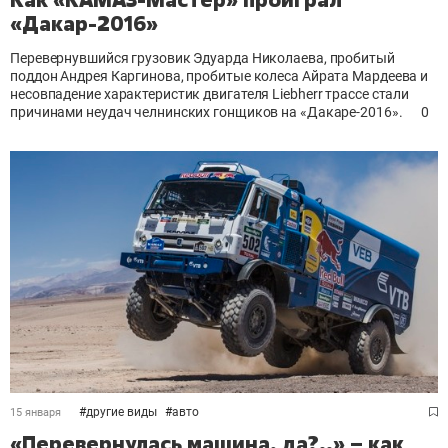
«Дакар-2016»
Перевернувшийся грузовик Эдуарда Николаева, пробитый
поддон Андрея Каргинова, пробитые колеса Айрата Мардеева и
несовпадение характеристик двигателя Liebherr трассе стали
причинами неудач челнинских гонщиков на «Дакаре-2016».
0
#
другие виды
#
авто
15 января
«Перевернулась машина, да?..» – как