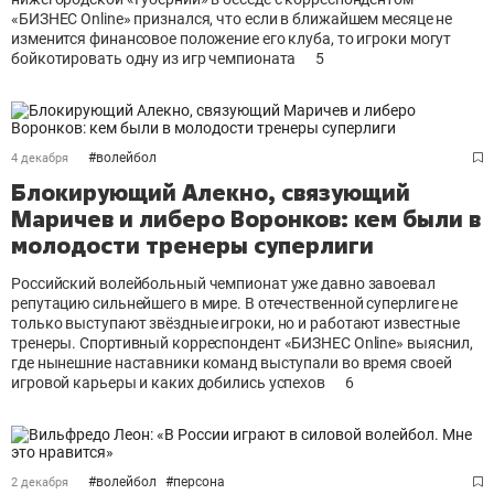
«БИЗНЕС Online» признался, что если в ближайшем месяце не
изменится финансовое положение его клуба, то игроки могут
бойкотировать одну из игр чемпионата
5
#
волейбол
4 декабря
Блокирующий Алекно, связующий
Маричев и либеро Воронков: кем были в
молодости тренеры суперлиги
Российский волейбольный чемпионат уже давно завоевал
репутацию сильнейшего в мире. В отечественной суперлиге не
только выступают звёздные игроки, но и работают известные
тренеры. Спортивный корреспондент «БИЗНЕС Online» выяснил,
где нынешние наставники команд выступали во время своей
игровой карьеры и каких добились успехов
6
#
волейбол
#
персона
2 декабря