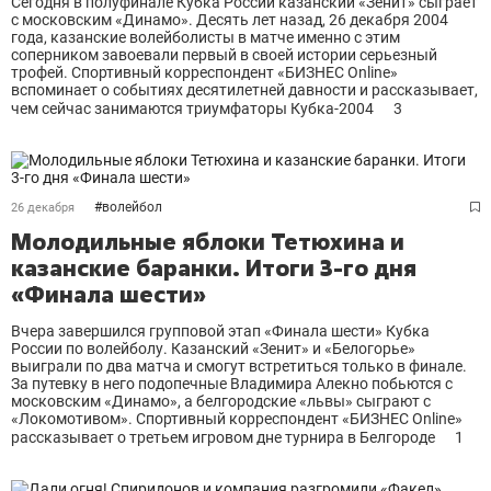
Сегодня в полуфинале Кубка России казанский «Зенит» сыграет
с московским «Динамо». Десять лет назад, 26 декабря 2004
года, казанские волейболисты в матче именно с этим
соперником завоевали первый в своей истории серьезный
трофей. Спортивный корреспондент «БИЗНЕС Online»
вспоминает о событиях десятилетней давности и рассказывает,
чем сейчас занимаются триумфаторы Кубка-2004
3
#
волейбол
26 декабря
Молодильные яблоки Тетюхина и
казанские баранки. Итоги 3-го дня
«Финала шести»
Вчера завершился групповой этап «Финала шести» Кубка
России по волейболу. Казанский «Зенит» и «Белогорье»
выиграли по два матча и смогут встретиться только в финале.
За путевку в него подопечные Владимира Алекно побьются с
московским «Динамо», а белгородские «львы» сыграют с
«Локомотивом». Спортивный корреспондент «БИЗНЕС Online»
рассказывает о третьем игровом дне турнира в Белгороде
1