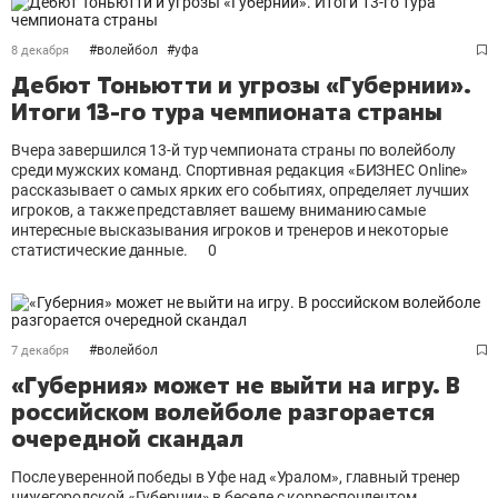
#
волейбол
#
уфа
8 декабря
Дебют Тоньютти и угрозы «Губернии».
Итоги 13-го тура чемпионата страны
Вчера завершился 13-й тур чемпионата страны по волейболу
среди мужских команд. Спортивная редакция «БИЗНЕС Online»
рассказывает о самых ярких его событиях, определяет лучших
игроков, а также представляет вашему вниманию самые
интересные высказывания игроков и тренеров и некоторые
статистические данные.
0
#
волейбол
7 декабря
«Губерния» может не выйти на игру. В
российском волейболе разгорается
очередной скандал
После уверенной победы в Уфе над «Уралом», главный тренер
нижегородской «Губернии» в беседе с корреспондентом