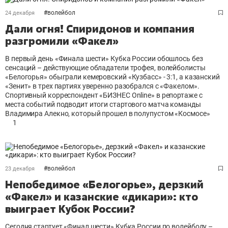
#
волейбол
24 декабря
Дали огня! Спиридонов и компания
разгромили «Факел»
В первый день «Финала шести» Кубка России обошлось без
сенсаций – действующие обладатели трофея, волейболисты
«Белогорья» обыграли кемеровский «Кузбасс» - 3:1, а казанский
«Зенит» в трех партиях уверенно разобрался с «Факелом».
Спортивный корреспондент «БИЗНЕС Online» в репортаже с
места событий подводит итоги стартового матча команды
Владимира Алекно, который прошел в полупустом «Космосе»
1
#
волейбол
23 декабря
Непобедимое «Белогорье», дерзкий
«Факел» и казанские «дикари»: кто
выиграет Кубок России?
Сегодня стартует «Финал шести» Кубка России по волейболу –