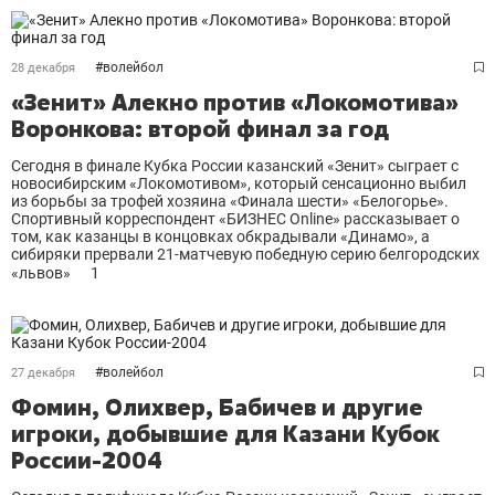
#
волейбол
28 декабря
«Зенит» Алекно против «Локомотива»
Воронкова: второй финал за год
Сегодня в финале Кубка России казанский «Зенит» сыграет с
новосибирским «Локомотивом», который сенсационно выбил
из борьбы за трофей хозяина «Финала шести» «Белогорье».
Спортивный корреспондент «БИЗНЕС Online» рассказывает о
том, как казанцы в концовках обкрадывали «Динамо», а
сибиряки прервали 21-матчевую победную серию белгородских
«львов»
1
#
волейбол
27 декабря
Фомин, Олихвер, Бабичев и другие
игроки, добывшие для Казани Кубок
России-2004