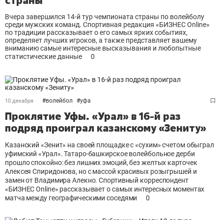
страны
Вчера завершился 14-й тур чемпионата страны по волейболу
среди мужских команд. Спортивная редакция «БИЗНЕС Online»
по традиции рассказывает о его самых ярких событиях,
определяет лучших игроков, а также представляет вашему
вниманию самые интересные высказывания и любопытные
статистические данные
0
#
волейбол
#
уфа
10 декабря
Проклятие Уфы. «Урал» в 16-й раз
подряд проиграл казанскому «Зениту»
Казанский «Зенит» на своей площадке с «сухим» счетом обыграл
уфимский «Урал». Татаро-башкирское волейбольное дерби
прошло спокойно: без лишних эмоций, без желтых карточек
Алексея Спиридонова, но с массой красивых розыгрышей и
замен от Владимира Алекно. Спортивный корреспондент
«БИЗНЕС Online» рассказывает о самых интересных моментах
матча между географическими соседями
0