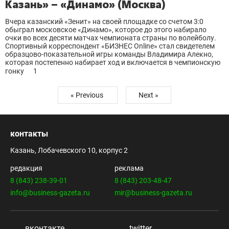
Казань» – «Динамо» (Москва)
Вчера казанский «Зенит» на своей площадке со счетом 3:0
обыграл московское «Динамо», которое до этого набирало
очки во всех десяти матчах чемпионата страны по волейболу.
Спортивный корреспондент «БИЗНЕС Online» стал свидетелем
образцово-показательной игры команды Владимира Алекно,
которая постепенно набирает ход и включается в чемпионскую
гонку
1
« Previous
Next »
контакты
Казань, Лобачевского 10, корпус 2
редакция
реклама
8 (843) 238-39-01
8 (843) 203-48-47
info@business-gazeta.ru
mir@business-gazeta.ru
вконтакте
twitter