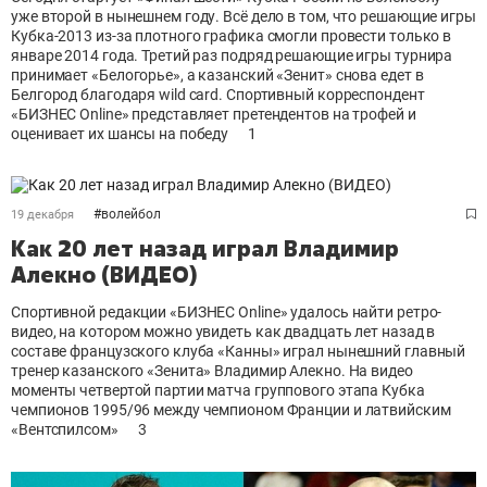
уже второй в нынешнем году. Всё дело в том, что решающие игры
Кубка-2013 из-за плотного графика смогли провести только в
январе 2014 года. Третий раз подряд решающие игры турнира
принимает «Белогорье», а казанский «Зенит» снова едет в
Белгород благодаря wild card. Спортивный корреспондент
«БИЗНЕС Online» представляет претендентов на трофей и
оценивает их шансы на победу
1
#
волейбол
19 декабря
Как 20 лет назад играл Владимир
Алекно (ВИДЕО)
Спортивной редакции «БИЗНЕС Online» удалось найти ретро-
видео, на котором можно увидеть как двадцать лет назад в
составе французского клуба «Канны» играл нынешний главный
тренер казанского «Зенита» Владимир Алекно. На видео
моменты четвертой партии матча группового этапа Кубка
чемпионов 1995/96 между чемпионом Франции и латвийским
«Вентспилсом»
3