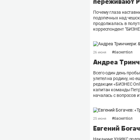
переживают Р
Почему глаза наставн
подопечных над чешско
продолжалась в полут
корреспондент "БИЗНЕС
#
баскетбол
26 июня
Андреа Тринч
Всего один день проб
улетел на родину, но 
редакции «БИЗНЕС Оnli
капитан команды Петр
началась с вопросов и
#
баскетбол
25 июня
Евгений Богач
Накануне УНИКС подпи