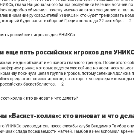
УНИКСа, глава Национального банка республики Евгений Богачев по
ne» подробно объяснил, почему именно на этого специалиста пал в
влек внимание руководителей УНИКСа и кто будет тренировать ком
, который будет занят в сборной Греции вплоть до 22 сентября.
2
и еще пять российских игроков для УНИК
ижайшие дни объявит имя нового главного тренера. После этого со
ансферном рынке, которые ведется уже сейчас, но носит несколько 
команду покинула целая группа игроков, потому селекция должна 
ine» предлагает список игроков, на которых менеджерам команды 
 российских баскетболистов.
2
ы «Баскет-холла»: кто виноват и что дел
ого УНИКСа руководитель пресс-службы клуба Владимир Тамбов оп
ричинах спада посещаемости матчей. Тамбов в нем вспомнил времен