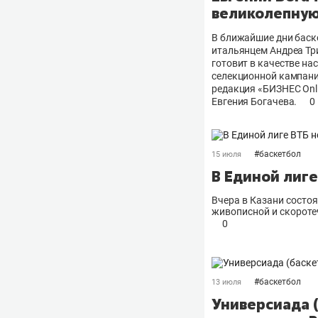
великолепную
В ближайшие дни баск
итальянцем Андреа Три
готовит в качестве на
селекционной кампани
редакция «БИЗНЕС Оnli
Евгения Богачева.
0
#
баскетбол
15 июля
В Единой лиг
Вчера в Казани состоя
живописной и скороте
0
#
баскетбол
13 июля
Универсиада 