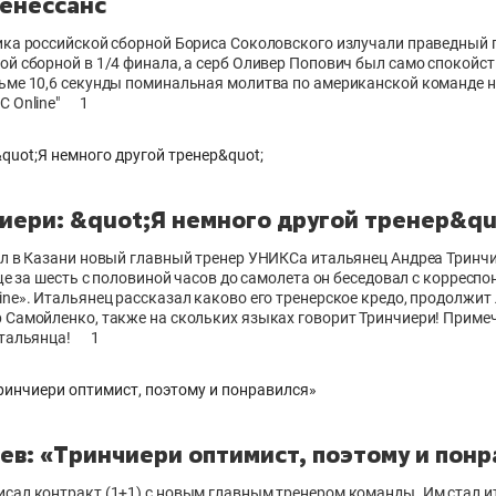
енессанс
ика российской сборной Бориса Соколовского излучали праведный г
й сборной в 1/4 финала, а серб Оливер Попович был само спокойст
ьме 10,6 секунды поминальная молитва по американской команде 
 Online"
1
иери: &quot;Я немного другой тренер&qu
ыл в Казани новый главный тренер УНИКСа итальянец Андреа Тринчи
еще за шесть с половиной часов до самолета он беседовал с корресп
ne». Итальянец рассказал каково его тренерское кредо, продолжит
 Самойленко, также на скольких языках говорит Тринчиери! Примеч
тальянца!
1
ев: «Тринчиери оптимист, поэтому и понр
сал контракт (1+1) с новым главным тренером команды. Им стал и