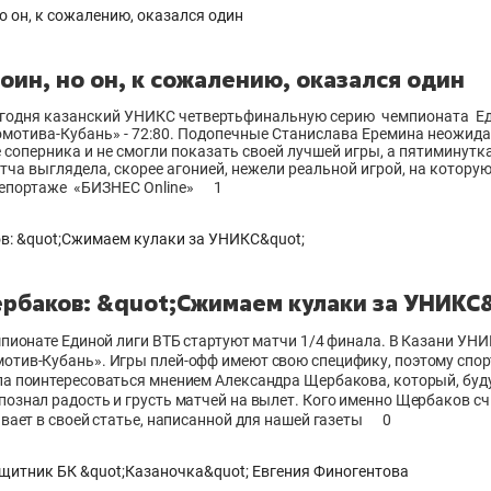
воин, но он, к сожалению, оказался один
егодня казанский УНИКС четвертьфинальную серию чемпионата Ед
мотива-Кубань» - 72:80. Подопечные Станислава Еремина неожида
 соперника и не смогли показать своей лучшей игры, а пятиминутк
тча выглядела, скорее агонией, нежели реальной игрой, на котору
репортаже «БИЗНЕС Online»
1
рбаков: &quot;Сжимаем кулаки за УНИКС
мпионате Единой лиги ВТБ стартуют матчи 1/4 финала. В Казани УН
отив-Кубань». Игры плей-офф имеют свою специфику, поэтому спо
ла поинтересоваться мнением Александра Щербакова, который, бу
ознал радость и грусть матчей на вылет. Кого именно Щербаков с
ывает в своей статье, написанной для нашей газеты
0