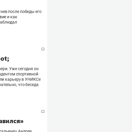
нев после победы его
вие и как
наблюдал
ot;
ери. Уже сегодня он
ондентом спортивной
 ли карьеру в УНИКСе
ательно, что беседа
авился»
тальянец Андреа