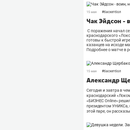
#
баскетбол
15 мая
Чак Эйдсон - 
С поражения начал с
краснодарского «Локо
готовы к быстрой игре
казанцев на исходе ма
Подробнее о матче в 
#
баскетбол
15 мая
Александр Ще
Сегодня и завтра в че
краснодарский «Локом
«БИЗНЕС Оnline» реши
президентом УНИКСа, п
этой паре, он рассказ