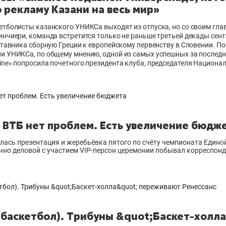
 рекламу Казани на весь мир»
етболисты казанского УНИКСа выходят из отпуска, но со своим гл
нчиери, команда встретится только не раньше третьей декады сен
ставника сборную Греции к европейскому первенству в Словении. По
и УНИКСа, по общему мнению, одной из самых успешных за последн
ne» попросила почетного президента клуба, председателя Национа
е ВТБ нет проблем. Есть увеличение бюдж
лась презентация и жеребьёвка пятого по счёту чемпионата Единой
чно деловой с участием VIP-персон церемонии побывал корреспонде
(баскетбол). Трибуны &quot;Баскет-холл