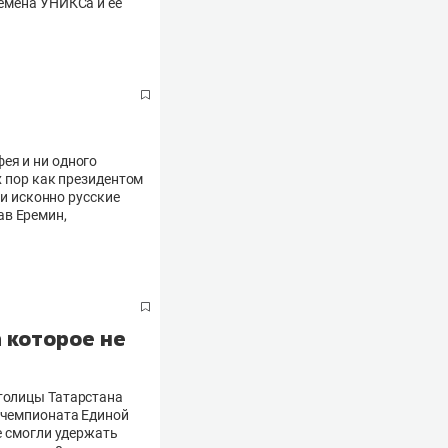
ремена УНИКСа и её
ея и ни одного
х пор как президентом
ти исконно русские
ав Еремин,
 которое не
столицы Татарстана
а чемпионата Единой
е смогли удержать