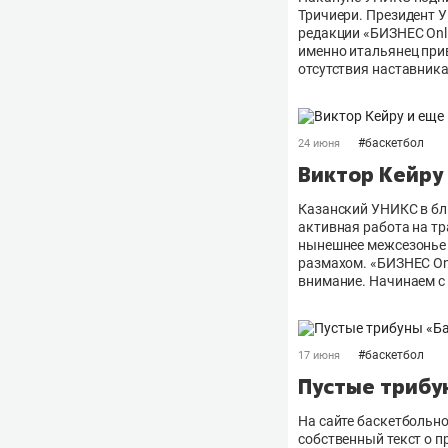
Тричиери. Президент 
редакции «БИЗНЕС Оnli
именно итальянец при
отсутствия наставника
#
баскетбол
24 июня
Виктор Кейру 
Казанский УНИКС в бл
активная работа на тр
нынешнее межсезонье 
размахом. «БИЗНЕС Onl
внимание. Начинаем с
#
баскетбол
17 июня
Пустые трибун
На сайте баскетбольн
собственный текст о п