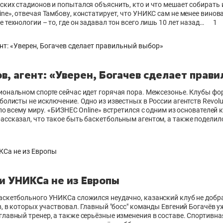
ких стадионов и попытался объяснить, кто и что мешает собирать 
ne», отвечая Тамбову, констатирует, что УНИКС сам не менее винова
 технологии – то, где он задавал тон всего лишь 10 лет назад…
1
в, агент: «Уверен, Богачев сделает прав
иональном спорте сейчас идет горячая пора. Межсезонье. Клубы ф
болисты не исключение. Одно из известных в России агентств Revolut
 по всему миру. «БИЗНЕС Online» встретился с одним из основателей
ассказал, что такое быть баскетбольным агентом, а также поделил
и УНИКСа не из Европы
аскетбольного УНИКСа сложился неудачно, казанский клуб не добр
в, в которых участвовал. Главный "босс" команды Евгений Богачёв уж
главный тренер, а также серьёзные изменения в составе. Спортивн