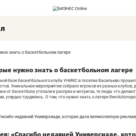
ол
рые нужно знать о баскетбольном лагере
дной базе баскетбольного клуба УНИКС в поселке Васильево проше
стов. Уникальное мероприятие собрало игроков из разных клубов, р
ки от баскетбола утопали в распрях и интригах, те люди, что делаю
 усердно трудились. О том, что нужно знать о лагере Revolutionspo
ев: «Спасибо недавней Универсиаде, кото