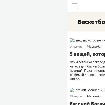
Баскетб
#
баскетбол
26 августа
5 вещей, кото
Этим летом на загоро
лагерь для баскетболи
позиций. Пока чиновни
любимой болельщиками,
Оnline»
0
#
баскетбол
15 августа
Евгений Богач