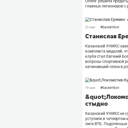
Online" решила предат
главных легионеров с
#
баскетбол
23 мая
Станислав Ер
Казанский УНИКС завер
комплекта медалей, чт
клуба стал Евгений Бог
вопросы спортивной р
начинавший сезон в ро
#
баскетбол
19 мая
&quot;Локомо
стыдно
Казанский УНИКС не су
уступили в четвертом 
лиги ВТБ. Подопечные 