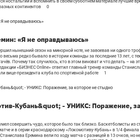
ься ностальгии и вспомнить в своём субботнем материале лучшие в
 разных континентов
0
емин: «Я не оправдываюсь»
шил нынешний сезон на минорной ноте, не завоевав ни одного троф
о весьма редко бывало в истории команды за последние 13 лет, с те
ачёв. Почему так случилось, кто в этом виноват и что делать – на э
едакции «БИЗНЕС Оnline» ответил главный тренер команды Станисл
ли вице-президента клуба по спортивной работе
1
тив-Кубань&quot; - УНИКС: Поражение, за
мел совершить чудо, которое было так близко. Баскетболисты из 
матче и в серии краснодарскому «Локомотиву-Кубань» в 1/4 финал
Станислава Еремина вели по ходу матча с разницей в 13 очков, но н