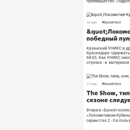
преимущество. Подробн
#
баскетбол
18 мая
&quot;Локомо
победный пул
Казанский УНИКС в др
Краснодаре одержать 
68:65. Как УНИКС смог
отрезка - в материал
#
баскетбол
17 мая
The Show, тип
сезоне следу
Вчера в «Баскет-холл
«Локомотивом-Кубань» 
серии стал 2 - 0 в пол