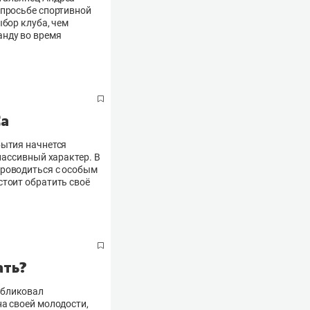
 просьбе спортивной
ыбор клуба, чем
анду во время
Са
бытия начнется
пассивный характер. В
проводиться с особым
стоит обратить своё
ать?
убликовал
а своей молодости,