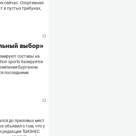
их сейчас. Спортивная
т в пустых трибунах,
ильный выбор»
ормируют составы на
ion sports базируется
 компании Бурганом
ся последними
ался до призовых мест
е объявил о том, что у
ая редакция "БИЗНЕС