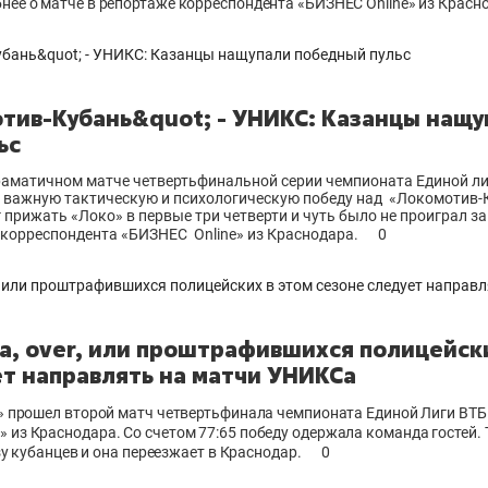
ее о матче в репортаже корреспондента «БИЗНЕС Online» из Красн
тив-Кубань&quot; - УНИКС: Казанцы нащу
ьс
аматичном матче четвертьфинальной серии чемпионата Единой лиг
важную тактическую и психологическую победу над «Локомотив-
 прижать «Локо» в первые три четверти и чуть было не проиграл за
е корреспондента «БИЗНЕС Online» из Краснодара.
0
а, over, или проштрафившихся полицейск
ет направлять на матчи УНИКСа
е» прошел второй матч четвертьфинала чемпионата Единой Лиги ВТ
из Краснодара. Со счетом 77:65 победу одержала команда гостей. 
ьзу кубанцев и она переезжает в Краснодар.
0