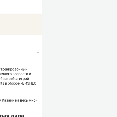
л тренировочный
азного возраста и
т баскетбол игрой
rts в обзоре «БИЗНЕС
рая дала