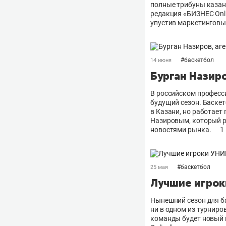
полные трибуны казанс
редакция «БИЗНЕС Onli
упустив маркетинговые
#
баскетбол
14 июня
Бурган Назиро
В российском професс
будущий сезон. Баскет
в Казани, но работает
Назировым, который р
новостями рынка.
1
#
баскетбол
25 мая
Лучшие игрок
Нынешний сезон для б
ни в одном из турниро
команды будет новый 