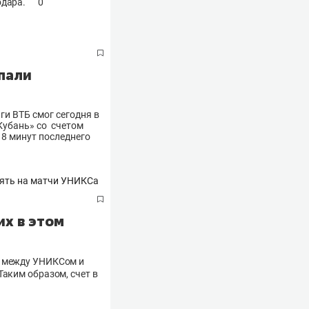
одара.
0
пали
и ВТБ смог сегодня в
Кубань» со счетом
 8 минут последнего
их в этом
Б между УНИКСом и
Таким образом, счет в