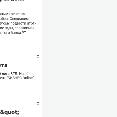
авным тренером
тября. Специалист
этому подвести итоги
ие годы, спортивная
льного банка РТ
ета
 лиги ВТБ. На её
нт "БИЗНЕС Online"
а&quot;