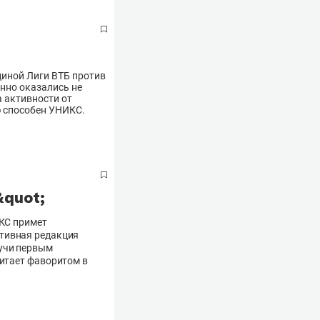
иной Лиги ВТБ против
нно оказались не
а активности от
ю способен УНИКС.
&quot;
ИКС примет
ртивная редакция
дучи первым
читает фаворитом в