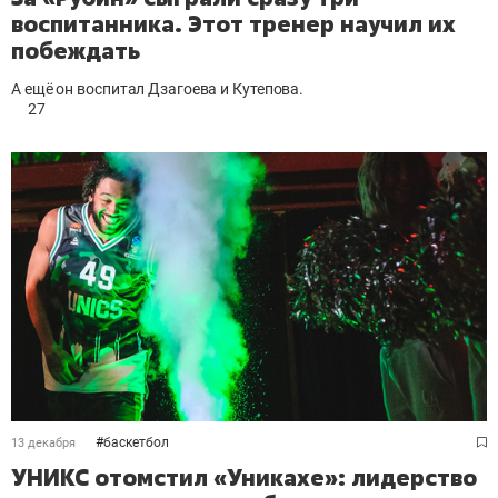
воспитанника. Этот тренер научил их
побеждать
А ещё он воспитал Дзагоева и Кутепова.
27
#
баскетбол
13 декабря
УНИКС отомстил «Уникахе»: лидерство