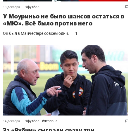
#
футбол
18 декабря
У Моуриньо не было шансов остаться в
«МЮ». Всё было против него
Он был в Манчестере совсем один.
1
#
футбол
#
персона
14 декабря
За «Рубин» сыграли сразу три