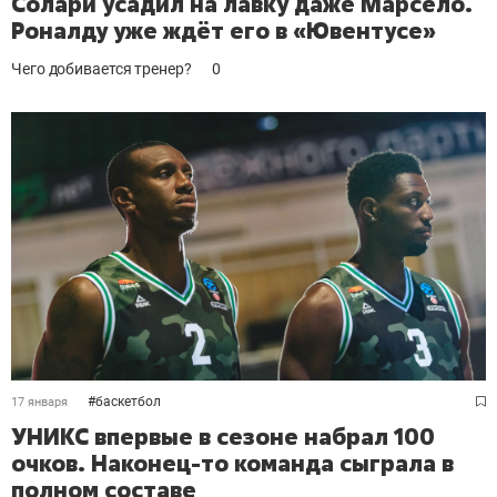
Солари усадил на лавку даже Марсело.
Роналду уже ждёт его в «Ювентусе»
Чего добивается тренер?
0
#
баскетбол
17 января
УНИКС впервые в сезоне набрал 100
очков. Наконец-то команда сыграла в
полном составе