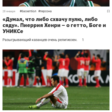
#
баскетбол
#
персона
28 января
«Думал, что либо схвачу пулю, либо
сяду». Пиеррия Хенри – о гетто, Боге и
УНИКСе
Разыгрывающий казанцев очень религиозен.
1