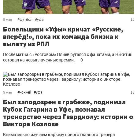
#
футбол
#
уфа
8 мая
Болельщики «Уфы» кричат «Русские,
вперёд!», пока их команда близка к
вылету из РПЛ
После матча с «Ростовом» Плиев ругался с фанатами, а Никитин
сетовал на невыплаченные премии.
0
#
хоккей
#
уфа
5 мая
Был заподозрен в грабеже, поднимал
Кубок Гагарина в Уфе, познавал
тренерство через Гвардиолу: истории о
Викторе Козлове
Внимательно изучаем карьеру нового главного тренера