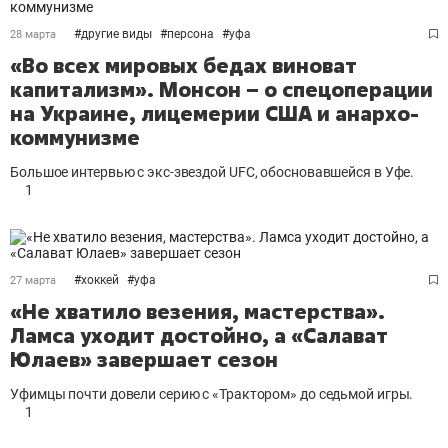
#
другие виды
#
персона
#
уфа
28 марта
«Во всех мировых бедах виноват
капитализм». Монсон – о спецоперации
на Украине, лицемерии США и анархо-
коммунизме
Большое интервью с экс-звездой UFC, обосновавшейся в Уфе.
1
#
хоккей
#
уфа
27 марта
«Не хватило везения, мастерства».
Ламса уходит достойно, а «Салават
Юлаев» завершает сезон
Уфимцы почти довели серию с «Трактором» до седьмой игры.
1