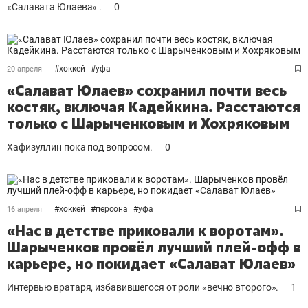
«Салавата Юлаева» .
0
#
хоккей
#
уфа
20 апреля
«Салават Юлаев» сохранил почти весь
костяк, включая Кадейкина. Расстаются
только с Шарыченковым и Хохряковым
Хафизуллин пока под вопросом.
0
#
хоккей
#
персона
#
уфа
16 апреля
«Нас в детстве приковали к воротам».
Шарыченков провёл лучший плей-офф в
карьере, но покидает «Салават Юлаев»
Интервью вратаря, избавившегося от роли «вечно второго».
1