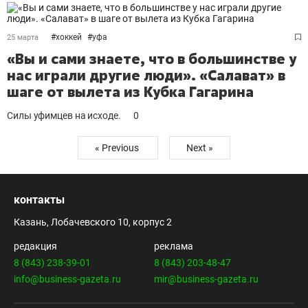
#
хоккей
#
уфа
25 марта
«Вы и сами знаете, что в большинстве у
нас играли другие люди». «Салават» в
шаге от вылета из Кубка Гагарина
Cилы уфимцев на исходе.
0
« Previous
Next »
контакты
Казань, Лобачевского 10, корпус 2
редакция
реклама
8 (843) 238-39-01
8 (843) 203-48-47
info@business-gazeta.ru
mir@business-gazeta.ru