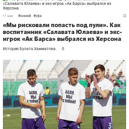
#
хоккей
#
уфа
11 мая
«Мы рисковали попасть под пули». Как
воспитанник «Салавата Юлаева» и экс-
игрок «Ак Барса» выбрался из Херсона
История Булата Хамматова.
0