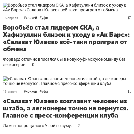
#
хоккей
#
уфа
15 апреля
Воробьёв стал лидером СКА, а
Хафизуллин близок к уходу в «Ак Барс»:
«Салават Юлаев» всё-таки проиграл от
обмена
Форвард отлично вписался бы в новую уфимскую команду без
легионеров.
0
#
хоккей
#
уфа
13 апреля
«Салават Юлаев» возглавит человек из
штаба, а легионеры точно не вернутся.
Главное с пресс-конференции клуба
Ламса попрощался с Уфой по зуму.
2