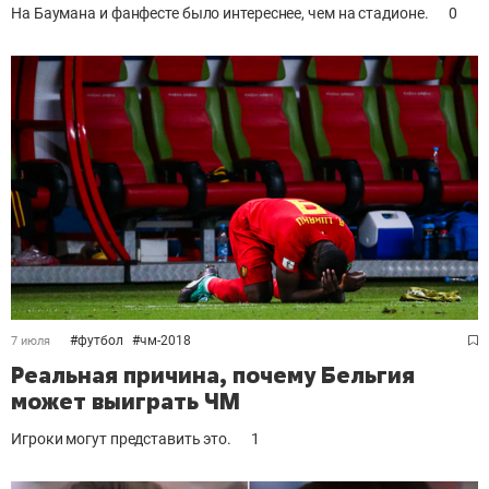
На Баумана и фанфесте было интереснее, чем на стадионе.
0
#
футбол
#
чм-2018
7 июля
Реальная причина, почему Бельгия
может выиграть ЧМ
Игроки могут представить это.
1