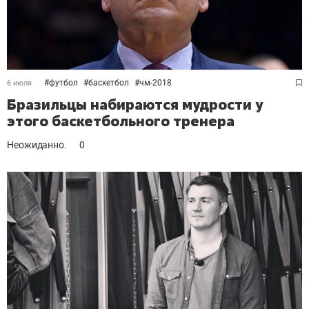
#
футбол
#
баскетбол
#
чм-2018
6 июля
Бразильцы набираются мудрости у
этого баскетбольного тренера
Неожиданно.
0