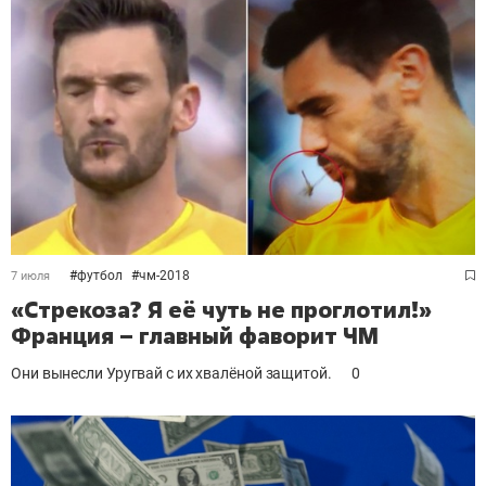
#
футбол
#
чм-2018
7 июля
«Стрекоза? Я её чуть не проглотил!»
Франция – главный фаворит ЧМ
Они вынесли Уругвай с их хвалёной защитой.
0