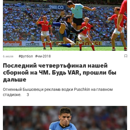
#
футбол
#
чм-2018
6 июля
Последний четвертьфинал нашей
сборной на ЧМ. Будь VAR, прошли бы
дальше
Огненный Бышовец и реклама водки Puschkin на главном
стадионе.
3