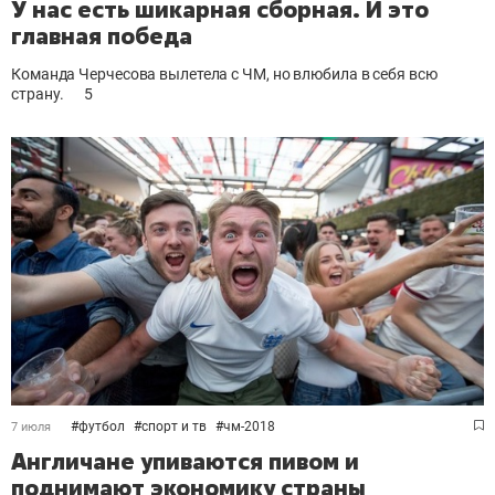
У нас есть шикарная сборная. И это
главная победа
Команда Черчесова вылетела с ЧМ, но влюбила в себя всю
страну.
5
#
футбол
#
спорт и тв
#
чм-2018
7 июля
Англичане упиваются пивом и
поднимают экономику страны