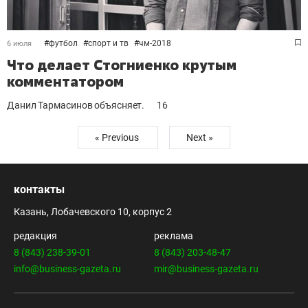
#
футбол
#
спорт и тв
#
чм-2018
6 июля
Что делает Стогниенко крутым
комментатором
Данил Тармасинов объясняет.
16
« Previous
Next »
контакты
Казань, Лобачевского 10, корпус 2
редакция
реклама
8 (843) 238-39-01
8 (843) 203-48-47
info@business-gazeta.ru
mir@business-gazeta.ru