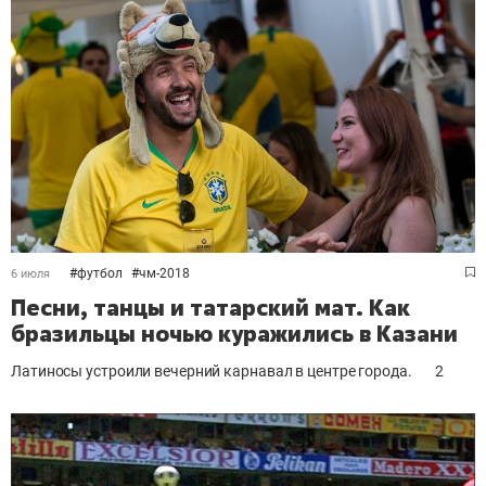
#
футбол
#
чм-2018
6 июля
Песни, танцы и татарский мат. Как
бразильцы ночью куражились в Казани
Латиносы устроили вечерний карнавал в центре города.
2