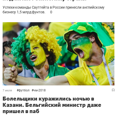
Успехи команды Саутгейта
в России принесли английскому
бизнесу 1,5 млрд фунтов.
0
#
футбол
#
чм-2018
7 июля
Болельщики куражились ночью в
Казани. Бельгийский министр даже
пришел в паб