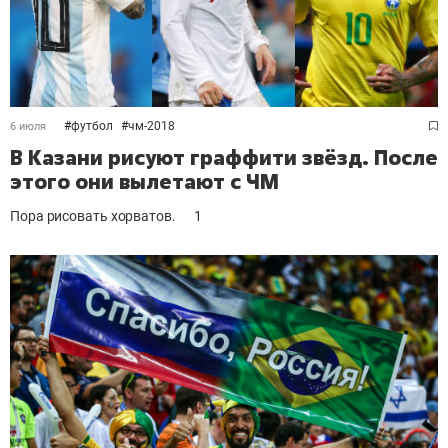
#
футбол
#
чм-2018
6 июля
В Казани рисуют граффити звёзд. После
этого они вылетают с ЧМ
Пора рисовать хорватов.
1