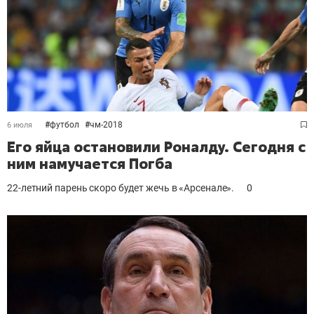
#
футбол
#
чм-2018
6 июля
Его яйца остановили Роналду. Сегодня с
ним намучается Погба
22-летний парень скоро будет жечь в «Арсенале».
0