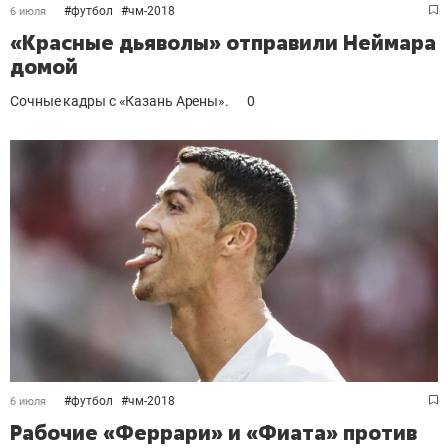
#
футбол
#
чм-2018
6 июля
«Красные дьяволы» отправили Неймара
домой
Сочные кадры с «Казань Арены».
0
#
футбол
#
чм-2018
6 июля
Рабочие «Феррари» и «Фиата» против