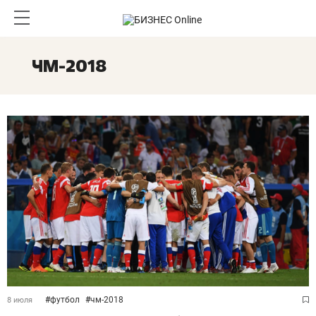
ЧМ-2018
#
футбол
#
чм-2018
8 июля