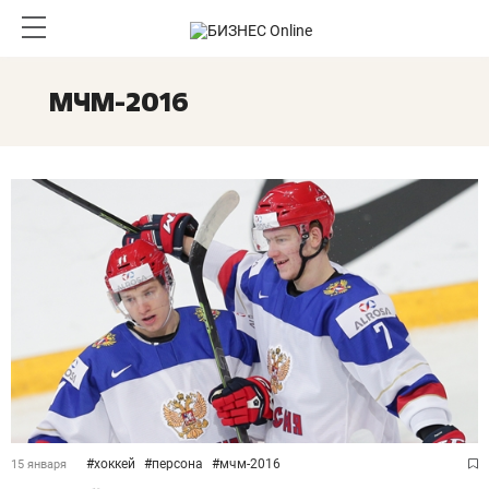
МЧМ-2016
#
хоккей
#
персона
#
мчм-2016
15 января