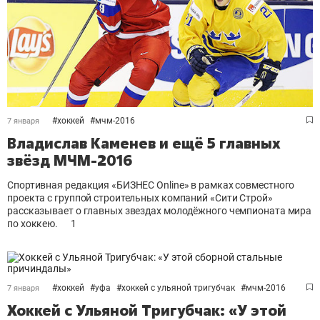
#
хоккей
#
мчм-2016
7 января
Владислав Каменев и ещё 5 главных
звёзд МЧМ-2016
Спортивная редакция «БИЗНЕС Online» в рамках совместного
проекта с группой строительных компаний «Сити Строй»
рассказывает о главных звездах молодёжного чемпионата мира
по хоккею.
1
#
хоккей
#
уфа
#
хоккей с ульяной тригубчак
#
мчм-2016
7 января
Хоккей с Ульяной Тригубчак: «У этой