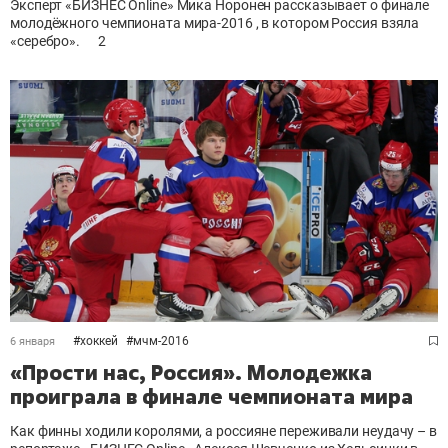
Эксперт «БИЗНЕС Online» Мика Норонен рассказывает о финале
молодёжного чемпионата мира-2016 , в котором Россия взяла
«серебро».
2
#
хоккей
#
мчм-2016
6 января
«Прости нас, Россия». Молодежка
проиграла в финале чемпионата мира
Как финны ходили королями, а россияне переживали неудачу – в