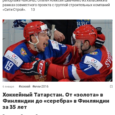
репортаже «БИЗНЕС Online» Алексея Шевченко из Хельсинки в
рамках совместного проекта с группой строительных компаний
«Сити Строй».
13
#
хоккей
#
мчм-2016
6 января
Хоккейный Татарстан. От «золота» в
Финляндии до «серебра» в Финляндии
за 35 лет