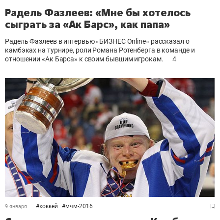
Радель Фазлеев: «Мне бы хотелось
сыграть за «Ак Барс», как папа»
Радель Фазлеев в интервью «БИЗНЕС Online» рассказал о
камбэках на турнире, роли Романа Ротенберга в команде и
отношении «Ак Барса» к своим бывшим игрокам.
4
#
хоккей
#
мчм-2016
9 января