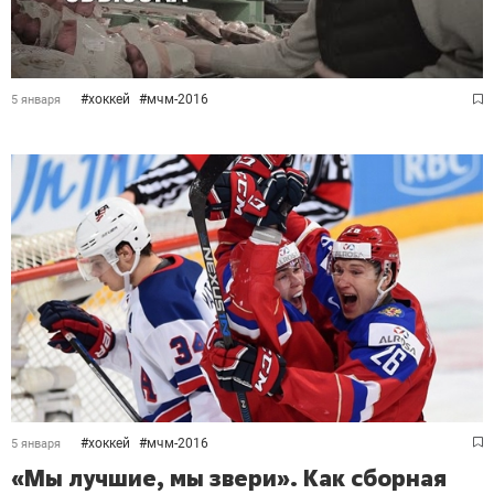
#
хоккей
#
мчм-2016
5 января
#
хоккей
#
мчм-2016
5 января
«Мы лучшие, мы звери». Как сборная