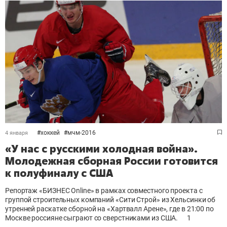
#
хоккей
#
мчм-2016
4 января
«У нас с русскими холодная война».
Молодежная сборная России готовится
к полуфиналу с США
Репортаж «БИЗНЕС Online» в рамках совместного проекта с
группой строительных компаний «Сити Строй» из Хельсинки об
утренней раскатке сборной на «Хартвалл Арене», где в 21:00 по
Москве россияне сыграют со сверстниками из США.
1