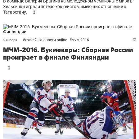
В команде Валерия Брагина на молодежном чемпионате мира в
Хельсинки играли пятеро хоккеистов, имеющих отношение к
Татарстану.
3
#
хоккей
#
новости online
#
мчм-2016
5 января
МЧМ-2016. Букмекеры: Сборная России
проиграет в финале Финляндии
0