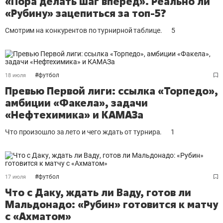
«Пора делать шаг вперёд». Реально ли
«Рубину» зацепиться за топ-5?
Смотрим на конкурентов по турнирной таблице.
5
#
футбол
18 июля
Превью Первой лиги: ссылка «Торпедо»,
амбиции «Факела», задачи
«Нефтехимика» и КАМАЗа
Что произошло за лето и чего ждать от турнира.
1
#
футбол
17 июля
Что с Даку, ждать ли Ваду, готов ли
Мальдонадо: «Рубин» готовится к матчу
с «Ахматом»