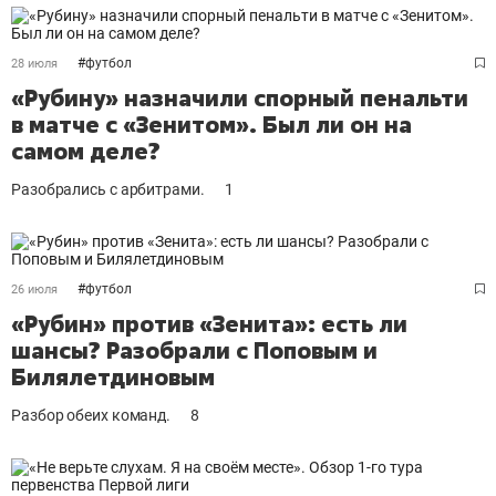
#
футбол
28 июля
«Рубину» назначили спорный пенальти
в матче с «Зенитом». Был ли он на
самом деле?
Разобрались с арбитрами.
1
#
футбол
26 июля
«Рубин» против «Зенита»: есть ли
шансы? Разобрали с Поповым и
Билялетдиновым
Разбор обеих команд.
8