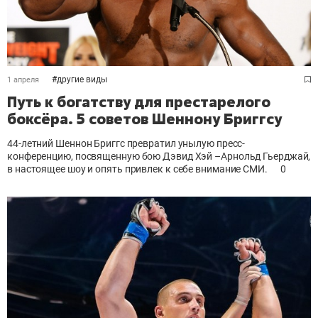
#
другие виды
1 апреля
Путь к богатству для престарелого
боксёра. 5 советов Шеннону Бриггсу
44-летний Шеннон Бриггс превратил унылую пресс-
конференцию
, посвященную бою
Дэвид Хэй
–
Арнольд Гьерджай,
в
настоящее шоу и опять привлек к себе внимание СМИ.
0