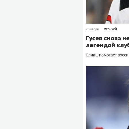
#
хоккей
2 ноября
Гусев снова н
легендой клу
Элиаш помогает росси