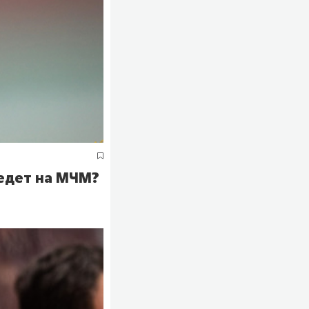
оедет на МЧМ?