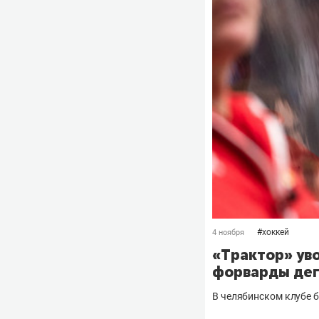
#
хоккей
4 ноября
«Трактор» уво
форварды де
В челябинском клубе 