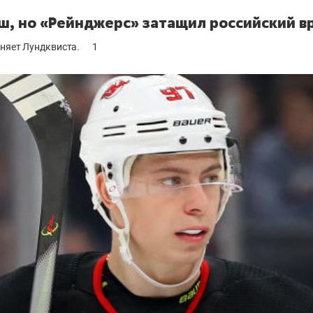
ш, но «Рейнджерс» затащил российский в
сняет Лундквиста.
1