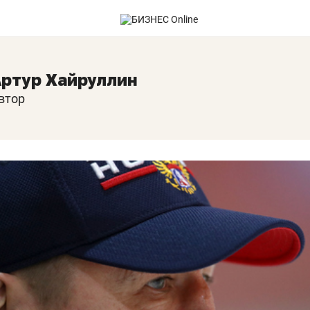
ртур Хайруллин
втор