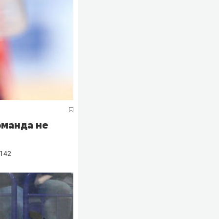
оманда не
142