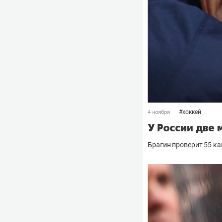
#
хоккей
4 ноября
У России две 
Брагин проверит 55 ка