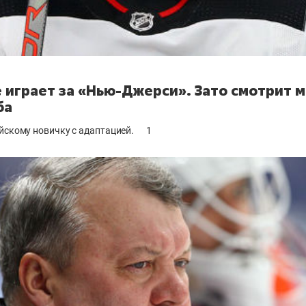
е играет за «Нью-Джерси». Зато смотрит м
ба
йскому новичку с адаптацией.
1