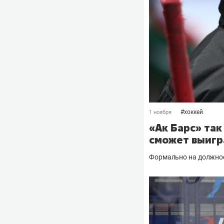
#
хоккей
1 ноября
«Ак Барс» так
сможет выигр
Формально на должнос