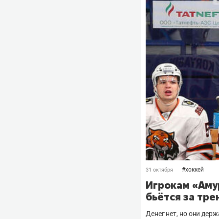
#
хоккей
31 октября
Игрокам «Аму
бьётся за тре
Денег нет, но они держ