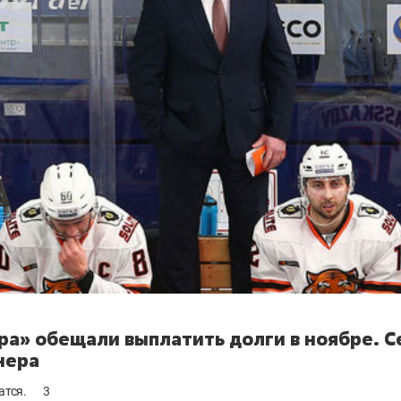
ра» обещали выплатить долги в ноябре. С
нера
атся.
3