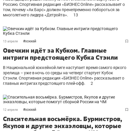
Россию. Спортивная редакция «БИЗНЕС Online» рассказывает о
том, почему «Ак Барс» должен пренепременно побороться за
многолетнего лидера «Детройта».
13
#
хоккей
13 апреля
Овечкин идёт за Кубком. Главные
интриги предстоящего Кубка Стэнли
В Национальной хоккейной лиге наступает время самого яркого
зрелища
–
уже в ночь со среды на четверг
стартует
Кубок
Стэнли. Спортивная редакция «БИЗНЕС Online
» рассказывает о
главных интригах предстоящего плей-офф.
2
#
хоккей
12 апреля
Спасительная восьмёрка. Бурмистров,
Якупов и другие энхаэловцы, которые