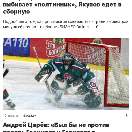
выбивает «полтинник», Якупов едет в
сборную
Подробнее о том, как российские хоккеисты сыграли за океаном
минувшей ночью – в обзоре «БИЗНЕС Online».
0
#
хоккей
10 апреля
Андрей Царёв: «Был бы не против
видеть Галимова и Гарипова в