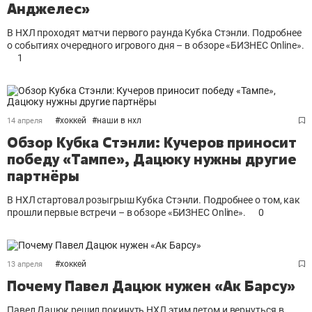
Анджелес»
В НХЛ проходят матчи первого раунда Кубка Стэнли. Подробнее
о событиях очередного игрового дня – в обзоре «БИЗНЕС Online».
1
#
хоккей
#
наши в нхл
14 апреля
Обзор Кубка Стэнли: Кучеров приносит
победу «Тампе», Дацюку нужны другие
партнёры
В НХЛ стартовал розыгрыш Кубка Стэнли. Подробнее о том, как
прошли первые встречи – в обзоре «БИЗНЕС Online».
0
#
хоккей
13 апреля
Почему Павел Дацюк нужен «Ак Барсу»
Павел Дацюк решил покинуть НХЛ этим летом и вернуться в