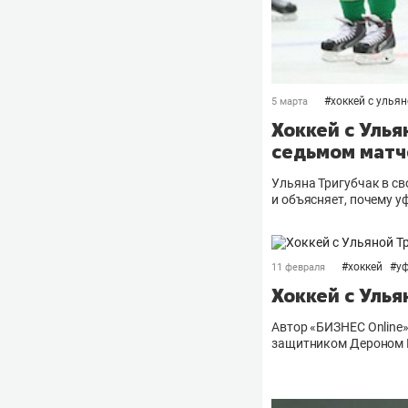
#
хоккей с улья
5 марта
Хоккей с Улья
седьмом матч
Ульяна Тригубчак в св
и объясняет, почему 
#
хоккей
#
у
11 февраля
Хоккей с Уль
Автор «БИЗНЕС Online
защитником Дероном 