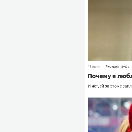
#
хоккей
#
уфа
15 июня
Почему я люб
И нет, ей за это не зап