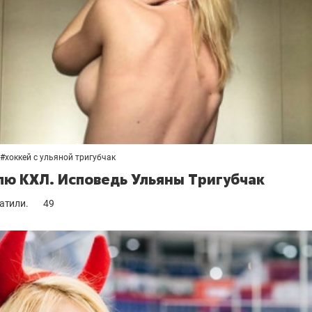
#
хоккей с ульяной тригубчак
лю КХЛ. Исповедь Ульяны Тригубчак
латили.
49