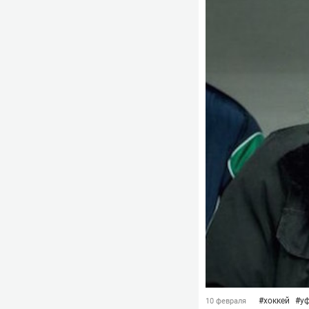
#
хоккей
#
у
10 февраля