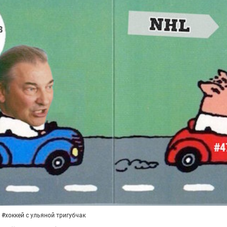
#
хоккей с ульяной тригубчак