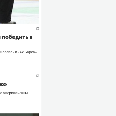
 победить в
 Юлаева» и «Ак Барса»
ью»
 с американским