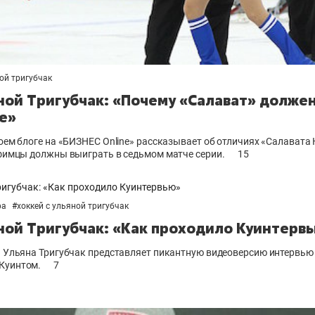
ной тригубчак
ной Тригубчак: «Почему «Салават» должен
е»
оем блоге на «БИЗНЕС Online» рассказывает об отличиях «Салавата
уфимцы должны выиграть в седьмом матче серии.
15
фа
#
хоккей с ульяной тригубчак
яной Тригубчак: «Как проходило Куинтерв
» Ульяна Тригубчак представляет пикантную видеоверсию интервью
Куинтом.
7