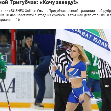
ной Тригубчак: «Хочу звезду!»
акции «БИЗНЕС Online» Ульяна Тригубчак в своей традиционной руб
 КХЛ и называет пути выхода из кризиса. О том, как делают в НХЛ и 
ериале.
16