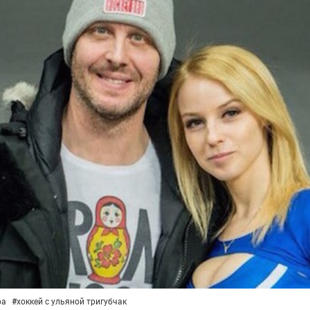
фа
#
хоккей с ульяной тригубчак