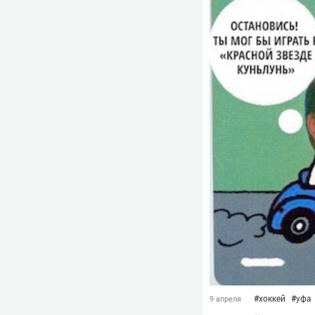
#
хоккей
#
уфа
9 апреля