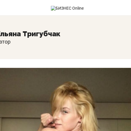
льяна Тригубчак
втор