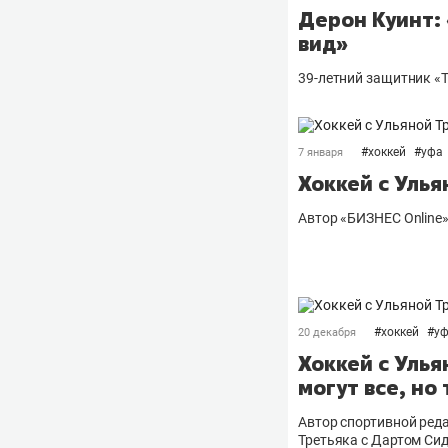
Дерон Куинт:
вид»
39-летний защитник «Т
#
хоккей
#
уфа
7 января
Хоккей с Уль
Автор «БИЗНЕС Online
#
хоккей
#
у
20 декабря
Хоккей с Уль
могут все, но
Автор спортивной реда
Третьяка с Дартом Сид