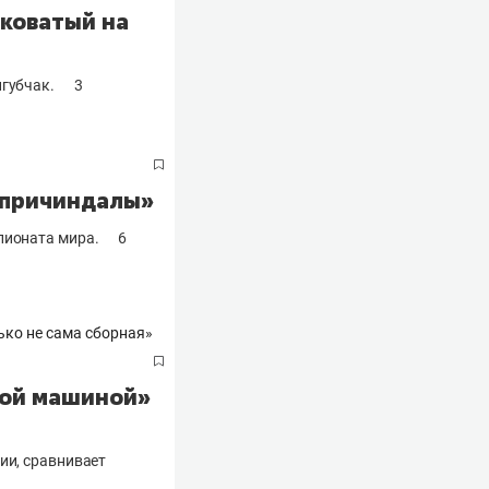
тковатый на
игубчак.
3
е причиндалы»
пионата мира.
6
ной машиной»
ии, сравнивает