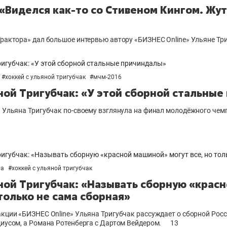
 «Виделся как-то со Стивеном Кингом. Жу
рактора» дал большое интервью автору «БИЗНЕС Online» Ульяне Тр
#
хоккей с ульяной тригубчак
#
мчм-2016
яной Тригубчак: «У этой сборной стальны
» Ульяна Тригубчак по-своему взглянула на финал молодёжного чем
фа
#
хоккей с ульяной тригубчак
яной Тригубчак: «Называть сборную «крас
 только не сама сборная»
кции «БИЗНЕС Online» Ульяна Тригубчак рассуждает о сборной Росс
иусом, а Романа Ротенберга с Дартом Вейдером.
13