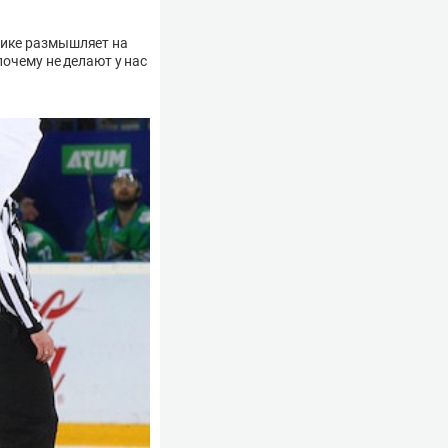
рике размышляет на
почему не делают у нас