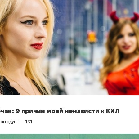
чак: 9 причин моей ненависти к КХЛ
 негодует.
131