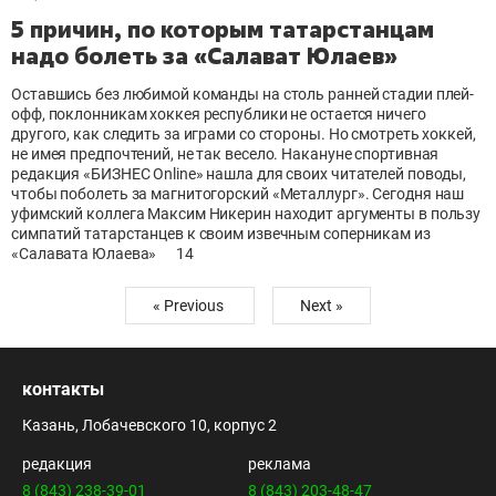
5 причин, по которым татарстанцам
надо болеть за «Салават Юлаев»
Оставшись без любимой команды на столь ранней стадии плей-
офф, поклонникам хоккея республики не остается ничего
другого, как следить за играми со стороны. Но смотреть хоккей,
не имея предпочтений, не так весело. Накануне спортивная
редакция «БИЗНЕС Online» нашла для своих читателей поводы,
чтобы поболеть за магнитогорский «Металлург». Сегодня наш
уфимский коллега Максим Никерин находит аргументы в пользу
симпатий татарстанцев к своим извечным соперникам из
«Салавата Юлаева»
14
« Previous
Next »
контакты
Казань, Лобачевского 10, корпус 2
редакция
реклама
8 (843) 238-39-01
8 (843) 203-48-47