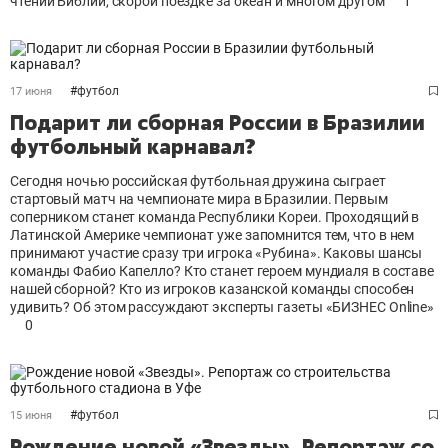
чтении Библии, скорой поездке за океан и многом другом
1
#
футбол
17 июня
Подарит ли сборная России в Бразилии
футбольный карнавал?
Сегодня ночью российская футбольная дружина сыграет
стартовый матч на чемпионате мира в Бразилии. Первым
соперником станет команда Республики Кореи. Проходящий в
Латинской Америке чемпионат уже запомнится тем, что в нем
принимают участие сразу три игрока «Рубина». Каковы шансы
команды Фабио Капелло? Кто станет героем мундиаля в составе
нашей сборной? Кто из игроков казанской команды способен
удивить? Об этом рассуждают эксперты газеты «БИЗНЕС Online»
0
#
футбол
15 июня
Рождение новой «Звезды». Репортаж со