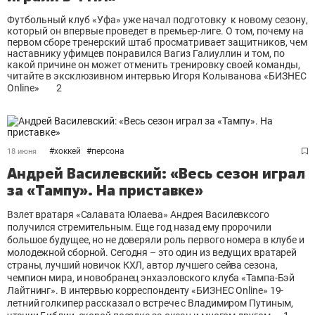
Футбольный клуб «Уфа» уже начал подготовку к новому сезону,
который он впервые проведет в премьер-лиге. О том, почему на
первом сборе тренерский штаб просматривает защитников, чем
наставнику уфимцев понравился Вагиз Галиуллин и том, по
какой причине он может отменить тренировку своей команды,
читайте в эксклюзивном интервью Игоря Колыванова «БИЗНЕС
Online»
2
#
хоккей
#
персона
18 июня
Андрей Василевский: «Весь сезон играл
за «Тампу». На приставке»
Взлет вратаря «Салавата Юлаева» Андрея Василевксого
получился стремительным. Еще год назад ему пророчили
большое будущее, но не доверяли роль первого номера в клубе и
молодежной сборной. Сегодня – это один из ведущих вратарей
страны, лучший новичок КХЛ, автор лучшего сейва сезона,
чемпион мира, и новобранец энхаэловского клуба «Тампа-Бэй
Лайтнинг». В интервью корреспонденту «БИЗНЕС Online» 19-
летний голкипер рассказал о встрече с Владимиром Путиным,