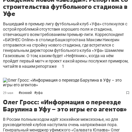
строительства футбольного стадиона в
Уфе
Вышедший в премьер лигу футбольный клуб «Уфа» столкнулся с
острой проблемой отсутствия хорошего поля и стадиона,
отвечающего всем требованиям премьер-лиги. Корреспондент
«БИЗНЕС Online» в столице Башкортостана Максим Никерин
отправился на стройку нового стадиона, где встретился с
генеральным директором футбольного клуба «Уфа» Шамилем
Газизовым. О том, каким будет «Нефтяник», когда на нём
пройдет первый матч и проект какой арены послужил примером,
читайте в нашем репортаже
1
#
хоккей
#
уфа
29 мая
Олег Гросс: «Информация о переезде
Барулина в Уфу – это игры его агентов»
В России полным ходом идёт хоккейное межсезонье, но для
руководителей клубов наступила очень напряжённая пора.
Генеральный менеджер уфимского «Салавата Юлаева» Олег