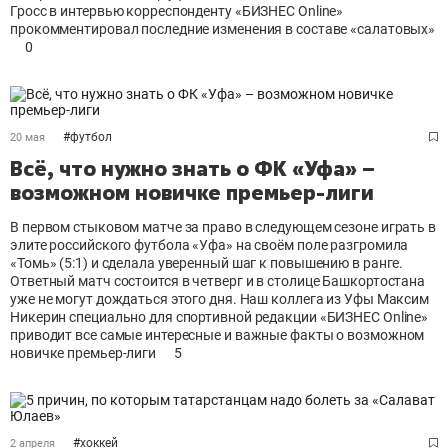
Гросс в интервью корреспонденту «БИЗНЕС Online»
прокомментировал последние изменения в составе «салатовых»
0
#
футбол
20 мая
Всё, что нужно знать о ФК «Уфа» –
возможном новичке премьер-лиги
В первом стыковом матче за право в следующем сезоне играть в
элите российского футбола «Уфа» на своём поле разгромила
«Томь» (5:1) и сделала уверенный шаг к повышению в ранге.
Ответный матч состоится в четверг и в столице Башкортостана
уже не могут дождаться этого дня. Наш коллега из Уфы Максим
Никерин специально для спортивной редакции «БИЗНЕС Online»
приводит все самые интересные и важные факты о возможном
новичке премьер-лиги
5
#
хоккей
2 апреля