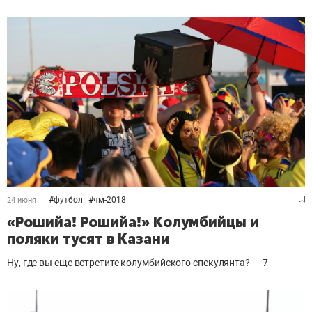
#
футбол
#
чм-2018
24 июня
«Рошийа! Рошийа!» Колумбийцы и
поляки тусят в Казани
Ну, где вы еще встретите колумбийского спекулянта?
7