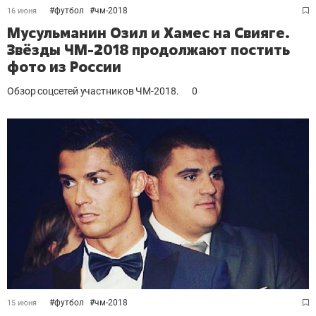
#
футбол
#
чм-2018
16 июня
Мусульманин Озил и Хамес на Свияге.
Звёзды ЧМ-2018 продолжают постить
фото из России
Обзор соцсетей участников ЧМ-2018.
0
#
футбол
#
чм-2018
15 июня