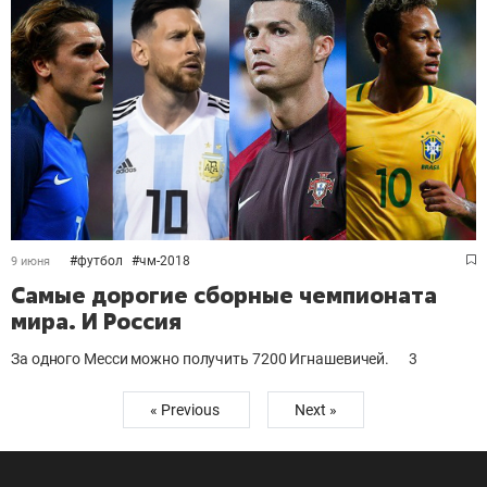
#
футбол
#
чм-2018
9 июня
Самые дорогие сборные чемпионата
мира. И Россия
За одного Месси можно получить 7200 Игнашевичей.
3
« Previous
Next »