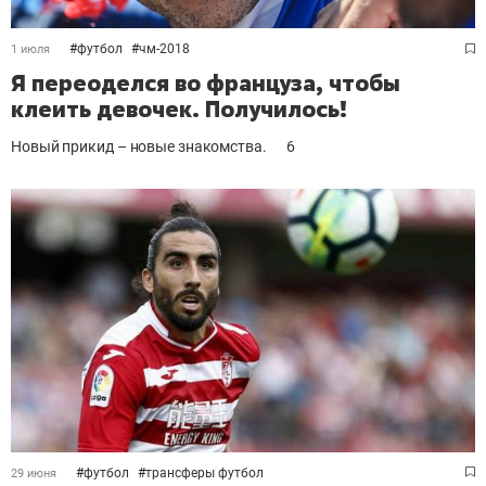
#
футбол
#
чм-2018
1 июля
Я переоделся во француза, чтобы
клеить девочек. Получилось!
Новый прикид – новые знакомства.
6
#
футбол
#
трансферы футбол
29 июня