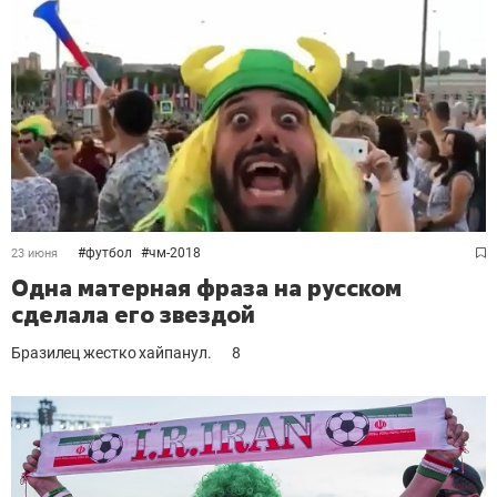
#
футбол
#
чм-2018
23 июня
Одна матерная фраза на русском
сделала его звездой
Бразилец жестко хайпанул.
8