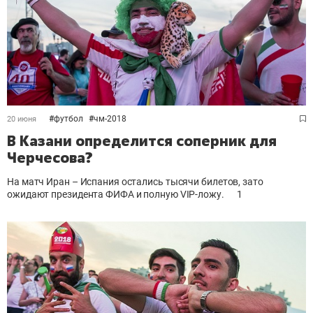
#
футбол
#
чм-2018
20 июня
В Казани определится соперник для
Черчесова?
На матч Иран – Испания остались тысячи билетов, зато
ожидают президента ФИФА и полную VIP-ложу.
1