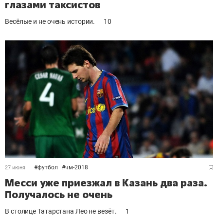
глазами таксистов
Весёлые и не очень истории.
10
#
футбол
#
чм-2018
27 июня
Месси уже приезжал в Казань два раза.
Получалось не очень
В столице Татарстана Лео не везёт.
1