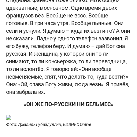
стадиона. Фанзона тоже близко. Но в общем
адекватные, в основном. Одно время двоих
французов вёз. Вообще не всос. Вообще
готовые. В три часа утра. Вообще пьяные. Они
сели и уснули. Я думаю – куда их везти-то? А они
не сказали. Ладно у одного телефон зазвонил. Я
его бужу, телефон беру. И думаю – дай Бог она
русская. И женщина, у которой они то ли
снимают, то ли консьержка, то ли переводчица,
то ли волонтёр. Я говорю ей: «Они вообще
невменяемые, спят, что делать-то, куда везти?»
Она: «Ой, слава Богу живы, сюда вези». Я привёз,
она забрала их.
«ОН ЖЕ ПО-РУССКИ НИ БЕЛЬМЕС»
Фото: Джалиль Губайдуллин, БИЗНЕС Online