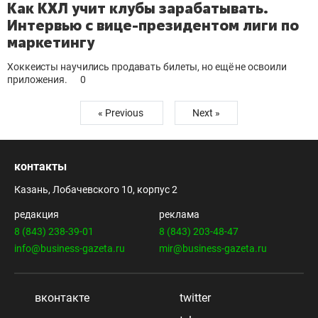
Как КХЛ учит клубы зарабатывать.
Интервью с вице-президентом лиги по
маркетингу
Хоккеисты научились продавать билеты, но ещё не освоили
приложения.
0
« Previous
Next »
контакты
Казань, Лобачевского 10, корпус 2
редакция
реклама
8 (843) 238-39-01
8 (843) 203-48-47
info@business-gazeta.ru
mir@business-gazeta.ru
вконтакте
twitter