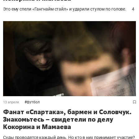
Это ему спели «Гангнайм стайл» и ударили стулом по голове.
4
#
футбол
13 апреля
Фанат «Спартака», бармен и Соловчук.
Знакомьтесь – свидетели по делу
Кокорина и Мамаева
Суды проводятся каждый день. Но кто в них принимает участие?