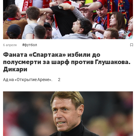
#
футбол
6 апреля
Фаната «Спартака» избили до
полусмерти за шарф против Глушакова.
Дикари
Ад на «Открытие Арене».
2