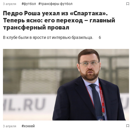
#
футбол
#
трансферы футбол
3 апреля
Педро Роша уехал из «Спартака».
Теперь ясно: его переход – главный
трансферный провал
В клубе были в ярости от интервью бразильца.
6
#
хоккей
3 апреля