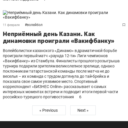
#
волейбол
11 февраля
Неприёмный день Казани. Как
динамовки проиграли «Вакифбанку»
Волейболистки казанского «Динамо» в драматичной борьбе
проиграли первый матч «раунда 12-ти» Лиги чемпионов
«Вакифбанку» из Стамбула. Финалисты прошлого розыгрыша
турнира подарили зрителям великолепное зрелище, однако
поклонникам татарстанской команды после матча не до
веселья – их команда с трудом дотянула до тай-брейка и
показала свое самое уязвимое место. Спортивный
корреспондент «БИЗНЕС Online» рассказывает о самых
интересных моментах встречи и подводит итоги первой части
российско-турецкого противостояния
6
« Previous
Next »