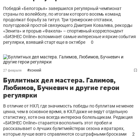
Победой «Белогорья» завершился регулярный чемпионат
страны по волейболу, по итогам которого восемь команд
продолжат борьбу за титул. Три тренерские отставки,
полугодовой простой связующего Дмитрия Ковалева, рекорды
«Зенита» и прорыв «Факела» – спортивный корреспондент
«БИЗНЕС Online» вспоминает самые интересные и яркие события
регулярки, взявшей старт еще в октябре
0
#
хоккей
27 февраля
Буллитных дел мастера. Галимов,
Любимов, Бучневич и другие герои
регулярки
В отличие от НХЛ, где значимость победы по буллитам не менее
ценна, чем в основное время, в КХЛ даже не ведут отдельную
статистику, хотя она всегда интересна болельщикам. Редакция
«БИЗНЕС Online» старается восполнить этот пробел и
рассказывает о лучших булитмейстерах сезона и вратарях,
которые лучше всего справляются со штрафными бросками
2