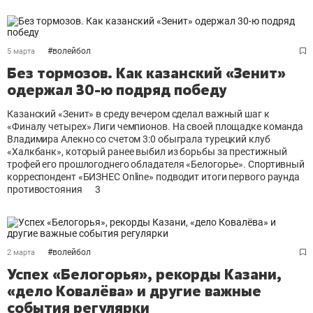
#
волейбол
5 марта
Без тормозов. Как казанский «Зенит»
одержал 30-ю подряд победу
Казанский «Зенит» в среду вечером сделал важный шаг к
«Финалу четырех» Лиги чемпионов. На своей площадке команда
Владимира Алекно со счетом 3:0 обыграла турецкий клуб
«Халкбанк», который ранее выбил из борьбы за престижный
трофей его прошлогоднего обладателя «Белогорье». Спортивный
корреспондент «БИЗНЕС Online» подводит итоги первого раунда
противостояния
3
#
волейбол
2 марта
Успех «Белогорья», рекорды Казани,
«дело Ковалёва» и другие важные
события регулярки