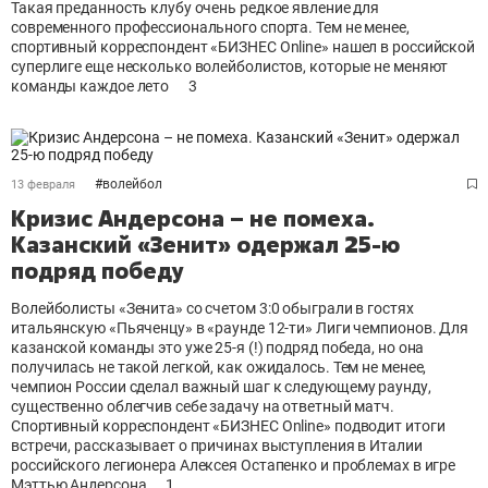
Такая преданность клубу очень редкое явление для
современного профессионального спорта. Тем не менее,
спортивный корреспондент «БИЗНЕС Online» нашел в российской
суперлиге еще несколько волейболистов, которые не меняют
команды каждое лето
3
#
волейбол
13 февраля
Кризис Андерсона – не помеха.
Казанский «Зенит» одержал 25-ю
подряд победу
Волейболисты «Зенита» со счетом 3:0 обыграли в гостях
итальянскую «Пьяченцу» в «раунде 12-ти» Лиги чемпионов. Для
казанской команды это уже 25-я (!) подряд победа, но она
получилась не такой легкой, как ожидалось. Тем не менее,
чемпион России сделал важный шаг к следующему раунду,
существенно облегчив себе задачу на ответный матч.
Спортивный корреспондент «БИЗНЕС Online» подводит итоги
встречи, рассказывает о причинах выступления в Италии
российского легионера Алексея Остапенко и проблемах в игре
Мэттью Андерсона
1