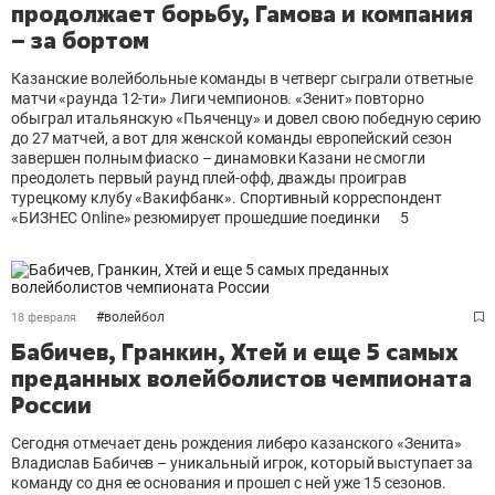
продолжает борьбу, Гамова и компания
– за бортом
Казанские волейбольные команды в четверг сыграли ответные
матчи «раунда 12-ти» Лиги чемпионов. «Зенит» повторно
обыграл итальянскую «Пьяченцу» и довел свою победную серию
до 27 матчей, а вот для женской команды европейский сезон
завершен полным фиаско – динамовки Казани не смогли
преодолеть первый раунд плей-офф, дважды проиграв
турецкому клубу «Вакифбанк». Спортивный корреспондент
«БИЗНЕС Online» резюмирует прошедшие поединки
5
#
волейбол
18 февраля
Бабичев, Гранкин, Хтей и еще 5 самых
преданных волейболистов чемпионата
России
Сегодня отмечает день рождения либеро казанского «Зенита»
Владислав Бабичев – уникальный игрок, который выступает за
команду со дня ее основания и прошел с ней уже 15 сезонов.