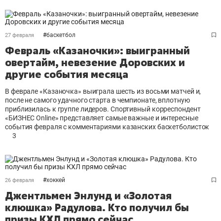
#
баскетбол
27 февраля
Февраль «Казаночки»: выигранный
овертайм, невезение Доровских и
другие события месяца
В феврале «Казаночка» выиграла шесть из восьми матчей и,
после не самого удачного старта в чемпионате, вплотную
приблизилась к группе лидеров. Спортивный корреспондент
«БИЗНЕС Online» представляет самые важные и интересные
события февраля с комментариями казанских баскетболисток
3
#
хоккей
26 февраля
Джентльмен Энлунд и «Золотая
клюшка» Радулова. Кто получил бы
призы КХЛ прямо сейчас