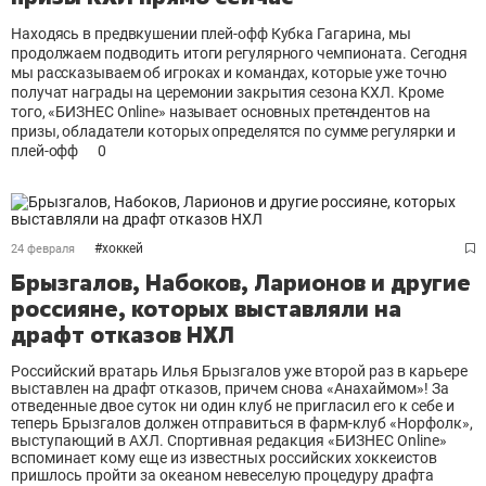
Находясь в предвкушении плей-офф Кубка Гагарина, мы
продолжаем подводить итоги регулярного чемпионата. Сегодня
мы рассказываем об игроках и командах, которые уже точно
получат награды на церемонии закрытия сезона КХЛ. Кроме
того, «БИЗНЕС Online» называет основных претендентов на
призы, обладатели которых определятся по сумме регулярки и
плей-офф
0
#
хоккей
24 февраля
Брызгалов, Набоков, Ларионов и другие
россияне, которых выставляли на
драфт отказов НХЛ
Российский вратарь Илья Брызгалов уже второй раз в карьере
выставлен на драфт отказов, причем снова «Анахаймом»! За
отведенные двое суток ни один клуб не пригласил его к себе и
теперь Брызгалов должен отправиться в фарм-клуб «Норфолк»,
выступающий в АХЛ. Спортивная редакция «БИЗНЕС Online»
вспоминает кому еще из известных российских хоккеистов
пришлось пройти за океаном невеселую процедуру драфта