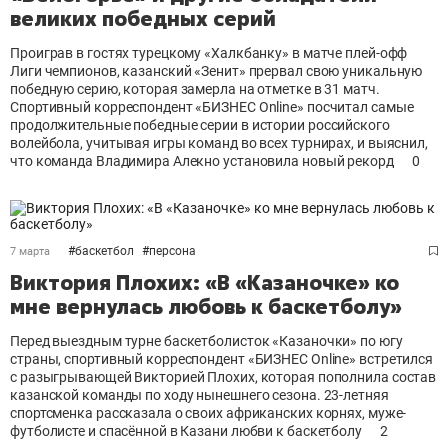
великих победных серий
Проиграв в гостях турецкому «Халкбанку» в матче плей-офф
Лиги чемпионов, казанский «Зенит» прервал свою уникальную
победную серию, которая замерла на отметке в 31 матч.
Спортивный корреспондент «БИЗНЕС Online» посчитал самые
продолжительные победные серии в истории российского
волейбола, учитывая игры команд во всех турнирах, и выяснил,
что команда Владимира Алекно установила новый рекорд
0
#
баскетбол
#
персона
7 марта
Виктория Плохих: «В «Казаночке» ко
мне вернулась любовь к баскетболу»
Перед выездным турне баскетболисток «Казаночки» по югу
страны, спортивный корреспондент «БИЗНЕС Online» встретился
с разыгрывающей Викторией Плохих, которая пополнила состав
казанской команды по ходу нынешнего сезона. 23-летняя
спортсменка рассказала о своих африканских корнях, муже-
футболисте и спасённой в Казани любви к баскетболу
2