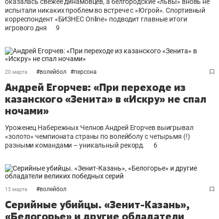
оказалась свежее динамовцев, а белгородские «львы» вновь не
испытали никаких проблем во встрече с «Югрой». Спортивный
корреспондент «БИЗНЕС Online» подводит главные итоги
игрового дня
9
#
волейбол
#
персона
20 марта
Андрей Егорчев: «При переходе из
казанского «Зенита» в «Искру» не спал
ночами»
Уроженец Набережных Челнов Андрей Егорчев выигрывал
«золото» чемпионата страны по волейболу с четырьмя (!)
разными командами – уникальный рекорд.
6
#
волейбол
13 марта
Серийные убийцы. «Зенит-Казань»,
«Белогорье» и другие обладатели