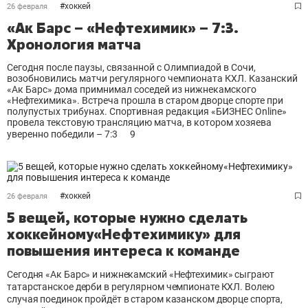
#
хоккей
26 февраля
«Ак Барс – «Нефтехимик» – 7:3.
Хронология матча
Сегодня после паузы, связанной с Олимпиадой в Сочи,
возобновились матчи регулярного чемпионата КХЛ. Казанский
«Ак Барс» дома примнимал соседей из нижнекамского
«Нефтехимика». Встреча прошла в старом дворце спорте при
полупустых трибунах. Спортивная редакция «БИЗНЕС Online»
провела текстовую трансляцию матча, в котором хозяева
уверенно победили – 7:3
9
#
хоккей
26 февраля
5 вещей, которые нужно сделать
хоккейному«Нефтехимику» для
повышения интереса к команде
Сегодня «Ак Барс» и нижнекамский «Нефтехимик» сыграют
татарстанское дерби в регулярном чемпионате КХЛ. Волею
случая поединок пройдёт в старом казанском дворце спорта,