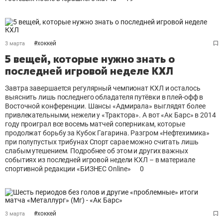
#
хоккей
3 марта
5 вещей, которые нужно знать о
последней игровой неделе КХЛ
Завтра завершается регулярный чемпионат КХЛ и осталось
выяснить лишь последнего обладателя путёвки в плей-офф в
Восточной конференции. Шансы «Адмирала» выглядят более
привлекательными, нежели у «Трактора». А вот «Ак Барс» в 2014
году проиграл все восемь матчей соперникам, которые
продолжат борьбу за Кубок Гагарина. Разгром «Нефтехимика»
при полупустых трибунах Спорт сарае можно считать лишь
слабым утешением. Подробнее об этом и других важных
событиях из последней игровой недели КХЛ – в материале
спортивной редакции «БИЗНЕС Online»
0
#
хоккей
3 марта