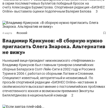
в серии послематчевых буллитов победный бросок на
счету Александра Бурмистрова. Спортивная редакция «БИЗНЕС
Online» выставила оценки подопечным Валерия Белова
3
#
хоккей
4 марта
Владимир Крикунов: «В сборную нужно
пригласить Олега Знарока. Альтернатив
не вижу»
Нынешний вице-президент нижнекамского «Нефтехимика»
Владимир Крикунов был главным тренером олимпийских
сборных Беларуси в Солт-Лейк-Сити в 2002 году и России в
Турине в 2006 г, работал со сборными Латвии и Словении.
Специалист известный, авторитетный и независимый. По
просьбе спортивной редакции «БИЗНЕС Оnline» наставник в
своём монологе высказал мнение о постолимпийских проблемах
отечественного хоккея и возможном преемнике Зинэтулы
Билялетдинова в национальной команде
2