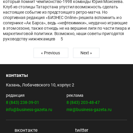
который помнит чемпионство-1998 команды Юрия Моисеева.
Клуб из столицы Татарстана упустил возможность сделать
настоящее событие из предстоящего ретро-матча. Но
спортивная редакция «БИЗНЕС Online» решила вспомнить и о
сопернике «Ак Барса», ведь «нефтехимики», неудачно играющие
в этом сезоне, также отнюдь не на вершине лиги по части пиара и
маркетинговой политики. Возможно, наши советы пригодятся
руководству нижнекамцев
5
« Previous
Next »
контакты
Казань, Лобачевского 10, корпус 2
редакция
реклама
8 (843) 238-39-01
8 (843) 203-48-47
info@business-gazeta.ru
mir@business-gazeta.ru
вконтакте
twitter