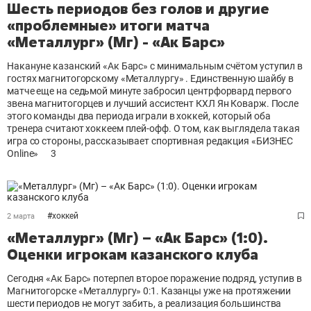
Шесть периодов без голов и другие
«проблемные» итоги матча
«Металлург» (Мг) - «Ак Барс»
Накануне казанский «Ак Барс» с минимальным счётом уступил в
гостях магнитогорскому «Металлургу» . Единственную шайбу в
матче еще на седьмой минуте забросил центрфорвард первого
звена магнитогорцев и лучший ассистент КХЛ Ян Коварж. После
этого команды два периода играли в хоккей, который оба
тренера считают хоккеем плей-офф. О том, как выглядела такая
игра со стороны, рассказывает спортивная редакция «БИЗНЕС
Online»
3
#
хоккей
2 марта
«Металлург» (Мг) – «Ак Барс» (1:0).
Оценки игрокам казанского клуба
Сегодня «Ак Барс» потерпел второе поражение подряд, уступив в
Магнитогорске «Металлургу» 0:1. Казанцы уже на протяжении
шести периодов не могут забить, а реализация большинства