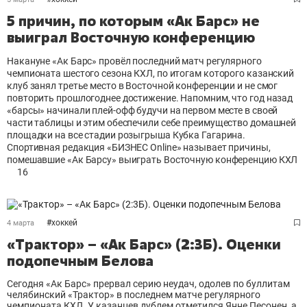
5 причин, по которым «Ак Барс» не
выиграл Восточную конференцию
Накануне «Ак Барс» провёл последний матч регулярного
чемпионата шестого сезона КХЛ, по итогам которого казанский
клуб занял третье место в Восточной конференции и не смог
повторить прошлогоднее достижение. Напомним, что год назад
«барсы» начинали плей-офф будучи на первом месте в своей
части таблицы и этим обеспечили себе преимущество домашней
площадки на все стадии розыгрыша Кубка Гагарина.
Спортивная редакция «БИЗНЕС Online» называет причины,
помешавшие «Ак Барсу» выиграть Восточную конференцию КХЛ
16
#
хоккей
4 марта
«Трактор» – «Ак Барс» (2:3Б). Оценки
подопечным Белова
Сегодня «Ак Барс» прервал серию неудач, одолев по буллитам
челябинский «Трактор» в последнем матче регулярного
чемпионата КХЛ. У казанцев дублем отметился Янне Песонен, а