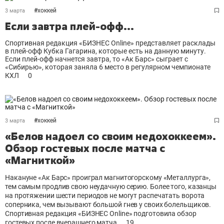
#
хоккей
3 марта
Если завтра плей-офф...
Спортивная редакция «БИЗНЕС Online» представляет расклады
в плей-офф Кубка Гагарина, которые есть на данную минуту.
Если плей-офф начнется завтра, то «Ак Барс» сыграет с
«Сибирью», которая заняла 6 место в регулярном чемпионате
КХЛ
0
#
хоккей
3 марта
«Белов надоел со своим недохоккеем».
Обзор гостевых после матча с
«Магниткой»
Накануне «Ак Барс» проиграл магнитогорскому «Металлурга»,
тем самым продлив свою неудачную серию. Более того, казанцы
на протяжении шести периодов не могут распечатать ворота
соперника, чем вызывают большой гнев у своих болельщиков.
Спортивная редакция «БИЗНЕС Online» подготовила обзор
гостевых после вчерашнего матча
19