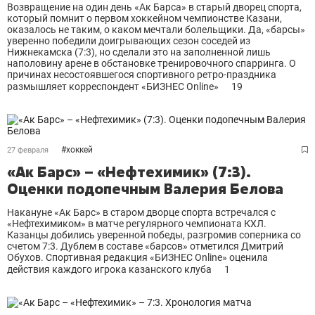
Возвращение на один день «Ак Барса» в старый дворец спорта,
который помнит о первом хоккейном чемпионстве Казани,
оказалось не таким, о каком мечтали болельщики. Да, «барсы»
уверенно победили доигрывающих сезон соседей из
Нижнекамска (7:3), но сделали это на заполненной лишь
наполовину арене в обстановке тренировочного спарринга. О
причинах несостоявшегося спортивного ретро-праздника
размышляет корреспондент «БИЗНЕС Online»
19
#
хоккей
27 февраля
«Ак Барс» – «Нефтехимик» (7:3).
Оценки подопечным Валерия Белова
Накануне «Ак Барс» в старом дворце спорта встречался с
«Нефтехимиком» в матче регулярного чемпионата КХЛ.
Казанцы добились уверенной победы, разгромив соперника со
счетом 7:3. Дублем в составе «барсов» отметился Дмитрий
Обухов. Спортивная редакция «БИЗНЕС Online» оценила
действия каждого игрока казанского клуба
1