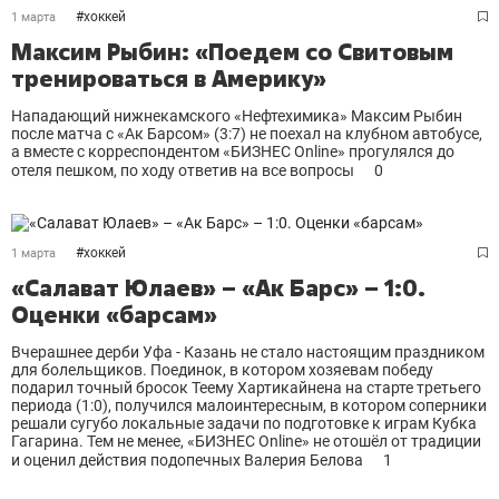
#
хоккей
1 марта
Максим Рыбин: «Поедем со Свитовым
тренироваться в Америку»
Нападающий нижнекамского «Нефтехимика» Максим Рыбин
после матча с «Ак Барсом» (3:7) не поехал на клубном автобусе,
а вместе с корреспондентом «БИЗНЕС Online» прогулялся до
отеля пешком, по ходу ответив на все вопросы
0
#
хоккей
1 марта
«Салават Юлаев» – «Ак Барс» – 1:0.
Оценки «барсам»
Вчерашнее дерби Уфа - Казань не стало настоящим праздником
для болельщиков. Поединок, в котором хозяевам победу
подарил точный бросок Теему Хартикайнена на старте третьего
периода (1:0), получился малоинтересным, в котором соперники
решали сугубо локальные задачи по подготовке к играм Кубка
Гагарина. Тем не менее, «БИЗНЕС Online» не отошёл от традиции
и оценил действия подопечных Валерия Белова
1