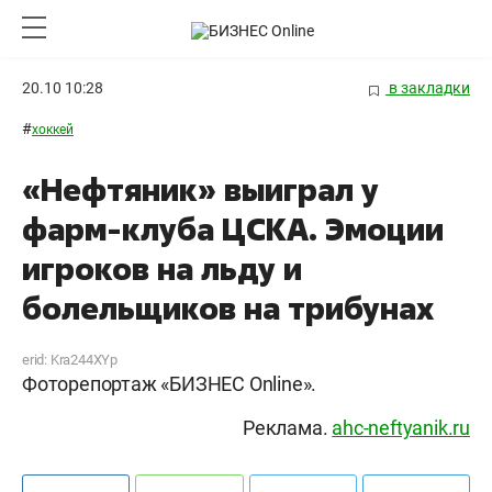
20.10 10:28
в закладки
#
хоккей
«Нефтяник» выиграл у
фарм-клуба ЦСКА. Эмоции
игроков на льду и
болельщиков на трибунах
erid: Kra244XYp
Фоторепортаж «БИЗНЕС Online».
Реклама.
ahc-neftyanik.ru