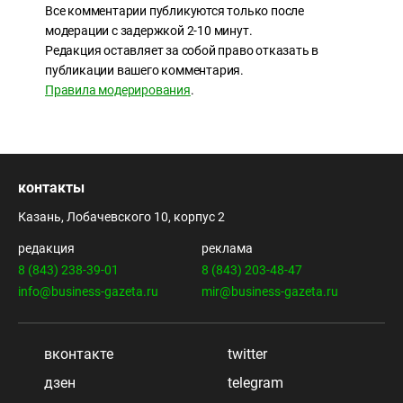
Все комментарии публикуются только после
модерации с задержкой 2-10 минут.
Редакция оставляет за собой право отказать в
публикации вашего комментария.
Правила модерирования
.
контакты
Казань, Лобачевского 10, корпус 2
редакция
реклама
8 (843) 238-39-01
8 (843) 203-48-47
info@business-gazeta.ru
mir@business-gazeta.ru
вконтакте
twitter
дзен
telegram