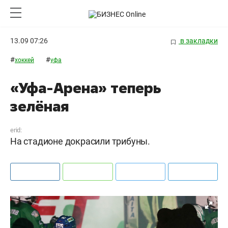
13.09 07:26
в закладки
#
#
хоккей
уфа
«Уфа-Арена» теперь
зелёная
erid:
На стадионе докрасили трибуны.