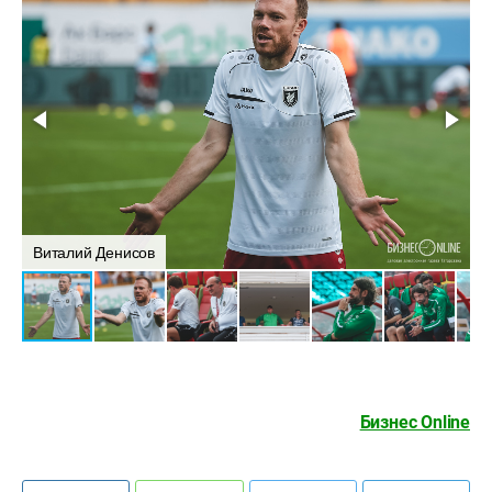
Виталий Денисов
В
Бизнес Online