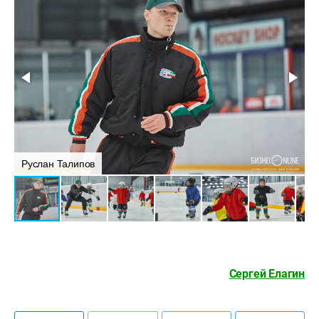
Руслан Талипов
Сергей Елагин