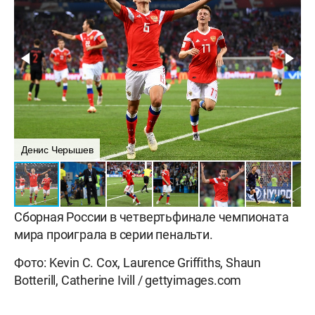
Денис Черышев
С
Сборная России в четвертьфинале чемпионата
мира проиграла в серии пенальти.
Фото: Kevin C. Cox, Laurence Griffiths, Shaun
Botterill, Catherine Ivill / gettyimages.com