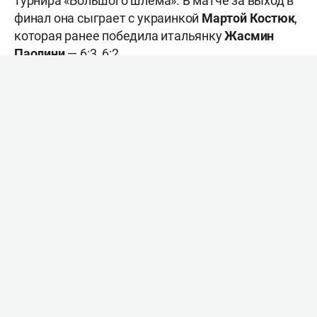
турнира «Большого шлема». В матче за выход в
финал она сыграет с украинкой
Мартой
Костюк
,
которая ранее победила итальянку
Жасмин
Паолини
— 6:3, 6:2.
Марта Костюк / фото: REAU ALEXIS, IMAGO,
globallookpress.com
В другом полуфинале встретятся американка