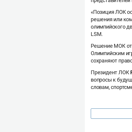
представителей 
«Позиция ЛОК ос
решения или ко
олимпийского дв
LSM.
Решение МОК отк
Олимпийским иг
сохраняют право
Президент ЛОК
вопросы к будущ
словам, спортс