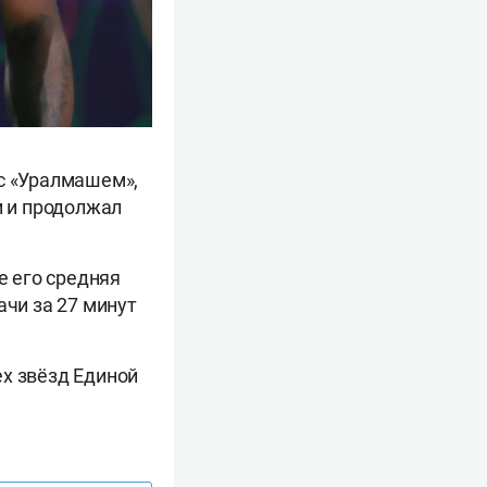
 с «Уралмашем»,
и и продолжал
е его средняя
дачи за 27 минут
ех звёзд Единой