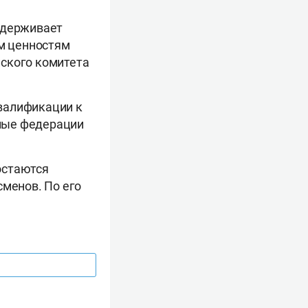
ддерживает
м ценностям
йского комитета
валификации к
ные федерации
остаются
сменов. По его