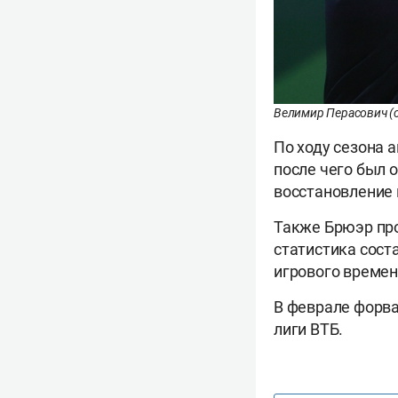
Велимир Перасович (с
По ходу сезона 
после чего был 
восстановление 
Также Брюэр пров
статистика соста
игрового времен
В феврале форва
лиги ВТБ.