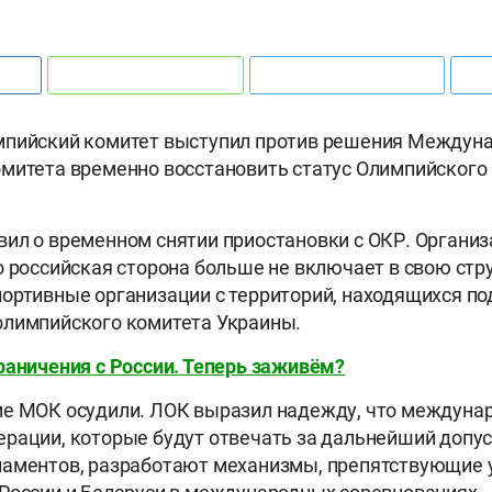
мпийский комитет выступил против решения Междун
митета временно восстановить статус Олимпийского
ил о временном снятии приостановки с ОКР. Органи
о российская сторона больше не включает в свою стр
ортивные организации с территорий, находящихся п
олимпийского комитета Украины.
раничения с России. Теперь заживём?
ие МОК осудили. ЛОК выразил надежду, что междуна
рации, которые будут отвечать за дальнейший допус
ламентов, разработают механизмы, препятствующие 