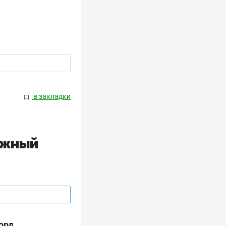
в закладки
ыжный
орд