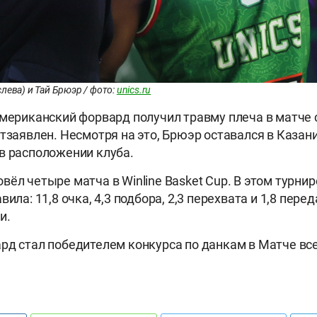
лева) и Тай Брюэр / фото:
unics.ru
американский форвард получил травму плеча в матче
отзаявлен. Несмотря на это, Брюэр оставался в Казан
в расположении клуба.
ёл четыре матча в Winline Basket Cup. В этом турнир
вила: 11,8 очка, 4,3 подбора, 2,3 перехвата и 1,8 пере
и.
рд стал победителем конкурса по данкам в Матче вс