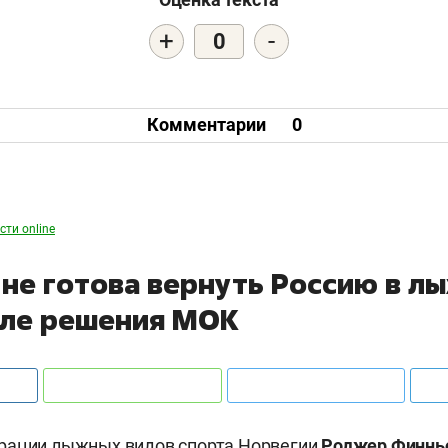
+
-
0
Комментарии
0
сти online
 не готова вернуть Россию в л
сле решения МОК
рации лыжных видов спорта Норвегии
Роджер Финнь