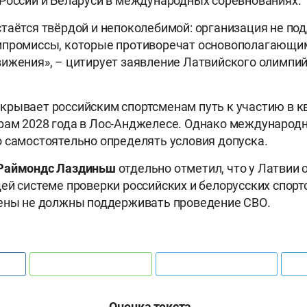
России и Беларуси в международных соревнованиях.
таётся твёрдой и непоколебимой: организация не по
мпромиссы, которые противоречат основополагающи
ижения», – цитирует заявление Латвийского олимпи
рывает российским спортсменам путь к участию в к
рам 2028 года в Лос-Анджелесе. Однако международ
 самостоятельно определять условия допуска.
Раймондс Лаздиньш
отдельно отметил, что у Латвии 
ей системе проверки российских и белорусских спорт
мены не должны поддерживать проведение СВО.
Оценка текста