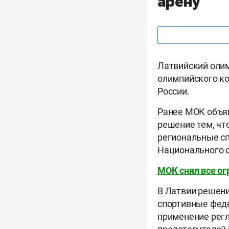
арену
Латвийский оли
олимпийского ко
России.
Ранее МОК объяв
решение тем, чт
региональные сп
Национального 
МОК снял все ог
В Латвии решен
спортивные феде
применение рег