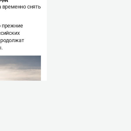
 временно снять
о прежние
сийских
продолжат
ы.