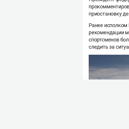
прокомментиров
приостановку де
Ранее исполком 
рекомендации м
спортсменов бол
следить за ситу