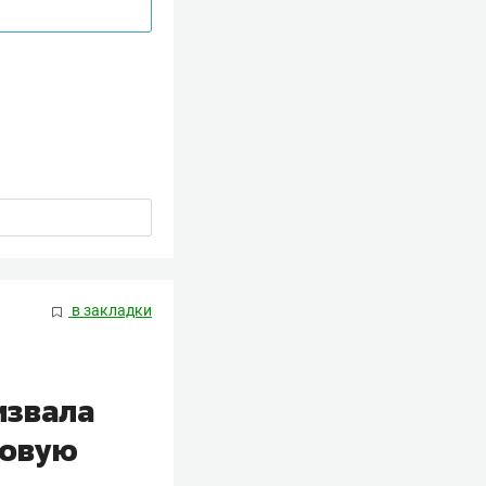
в закладки
извала
ровую