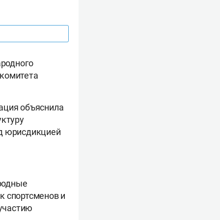
ародного
 комитета
зация объяснила
уктуру
од юрисдикцией
родные
к спортсменов и
участию