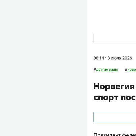
08:14 • 8 июля 2026
#
#
другие виды
ново
Норвегия
спорт по
Президент феде