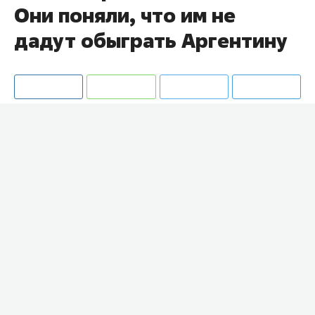
Они поняли, что им не
дадут обыграть Аргентину
В соцсетях сравнивают кадры с чемпионатов
мира 2022 и 2026 годов после матчей сборной
Аргентины.
Болельщики проводят параллель между
реакцией голкипера Кабо-Верде
Возиньи
,
защитника сборной Нидерландов
Вирджила ван
Дейка
после поражения от Аргентины в Катаре и
эмоциями нападающего Египта
Мохаммеда
Салаха
после вылета от аргентинцев на
ЧМ-2026.