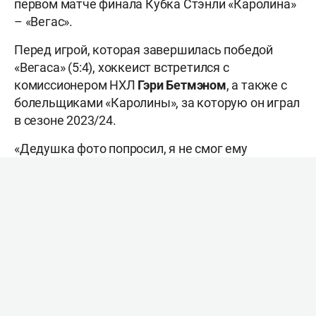
первом матче финала Кубка Стэнли «Каролина»
– «Вегас».
Перед игрой, которая завершилась победой
«Вегаса» (5:4), хоккеист встретился с
комиссионером НХЛ
Гэри Бетмэном
, а также с
болельщиками «Каролины», за которую он играл
в сезоне 2023/24.
«Дедушка фото попросил, я не смог ему
отказать!» – подписал Евгений первое фото в
телеграм-канале.
Фото: Соцсети
А снимок с фанатами он подписал так: «Ляя,
узнают же меня все-таки!»
Прошедший сезон Кузнецов провел в КХЛ за