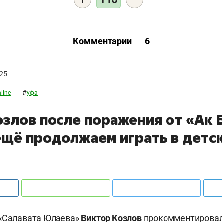
Комментарии
6
025
#
line
уфа
злов после поражения от «Ак 
ещё продолжаем играть в детс
 «Салавата Юлаева»
Виктор Козлов
прокомментирова