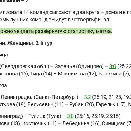
яшкиной
– 2.
мпионате 14 команд сыграют в два круга – дома и в 
емь лучших команд выйдут в четвертьфинал.
можно увидеть развёрнутую статистику матча.
ии. Женщины. 2-й тур
ница
Свердловская обл.) – Заречье (Одинцово) –
3:0
(25:23
ганова (15), Тица (14) – Максимова (12), Бровкина (7),
ота
 Ленинградка (Санкт-Петербург) –
3:2
(25:19, 21:25, 19:
откова (19), Велисевич (11) – Рубан (20), Гарелик (17),
нинград) – Тулица (Тула) –
3:0
(25:16, 25:19, 25:15)
лова (13), Костючик (11) – Лебедкина (16), Синицкая (