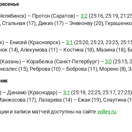
кресенье
елябинск) – Протон (Саратов) –
3:2
(25:16, 25:19, 21:25
 Стальная (17), Диких (17) – Энвеонву (20), Герашенков
) – Енисей (Красноярск) –
3:1
(25:20, 25:23, 23:25, 25:1
зюк (14), Алекумова (11) – Костина (18), Мазина (18), Б
(Казань) – Корабелка (Санкт-Петербург) –
3:0
(25:15, 2
нсалес (15), Реброва (10) – Боброва (11), Морено (8), 
ник
 – Динамо (Краснодар) –
3:1
(25:19, 22:25, 25:17, 27:25)
Манжосова (17), Лазарева (14) – Ежак (19), Слаутина (1
ии и записи матчей доступны на сайте
volley.ru
.