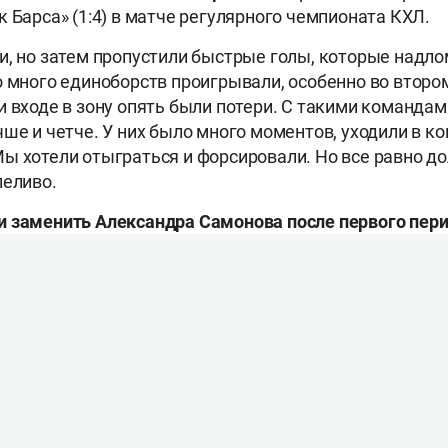
к Барса» (1:4) в матче регулярного чемпионата КХЛ.
и, но затем пропустили быстрые голы, которые надло
о много единоборств проигрывали, особенно во второ
 входе в зону опять были потери. С такими командами
ше и четче. У них было много моментов, уходили в ко
ы хотели отыграться и форсировали. Но все равно д
пеливо.
и заменить Александра Самонова после первого пер
 встряхнуть и попробовать Вязового.
ват» выглядел активным. Была ли установка забить
а играть активно.