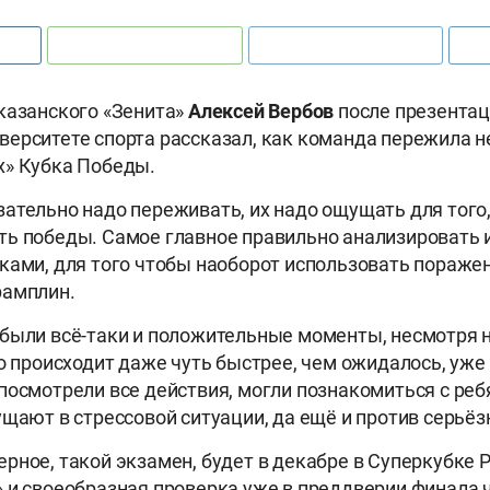
казанского «Зенита»
Алексей Вербов
после презентац
ерситете спорта рассказал, как команда пережила н
х» Кубка Победы.
ательно надо переживать, их надо ощущать для того
ь победы. Самое главное правильно анализировать 
ками, для того чтобы наоборот использовать пораже
рамплин.
были всё-таки и положительные моменты, несмотря 
то происходит даже чуть быстрее, чем ожидалось, уже 
посмотрели все действия, могли познакомиться с реб
ущают в стрессовой ситуации, да ещё и против серьёз
рное, такой экзамен, будет в декабре в Суперкубке 
 и своеобразная проверка уже в преддверии финала