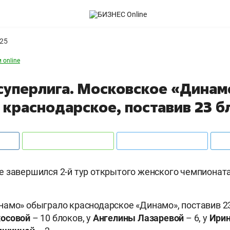
025
 online
суперлига. Московское «Динам
 краснодарское, поставив 23 б
 завершился 2-й тур открытого женского чемпионата
амо» обыграло краснодарское «Динамо», поставив 23
осовой
– 10 блоков, у
Ангелины
Лазаревой
– 6, у
Ири