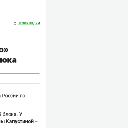
в закладки
о»
лока
 России по
 блока. У
ны
Капустиной
–