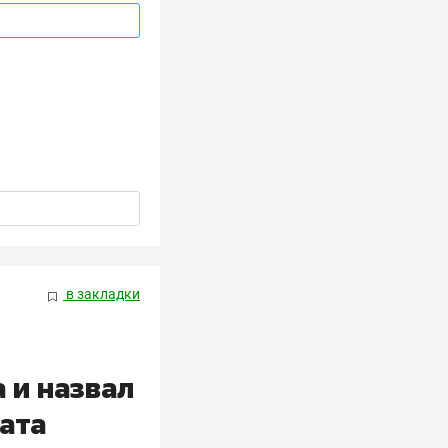
в закладки
 и назвал
ата