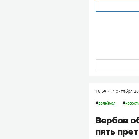
18:59 • 14 октября 2
#
#
волейбол
новости
Вербов о
пять пре