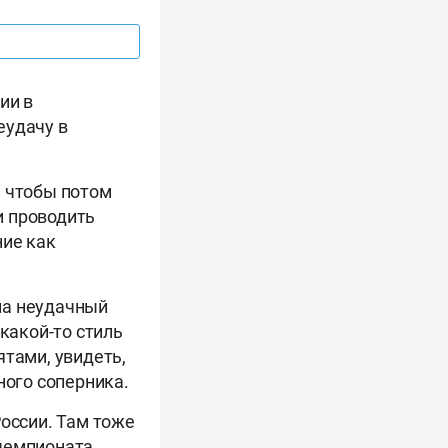
ии в
еудачу в
, чтобы потом
и проводить
ние как
на неудачный
какой-то стиль
ятами, увидеть,
ного соперника.
России. Там тоже
 чемпионата