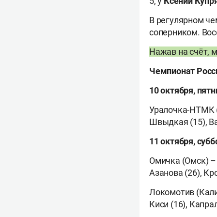
5, у
Ксении
Купр
В регулярном че
соперником. Вос
Нажав на счёт, 
Чемпионат Росс
10 октября, пят
Уралочка-НТМК (
Швыдкая (15), Ва
11 октября, субб
Омичка (Омск) –
Азанова (26), Кр
Локомотив (Кали
Киси (16), Капра