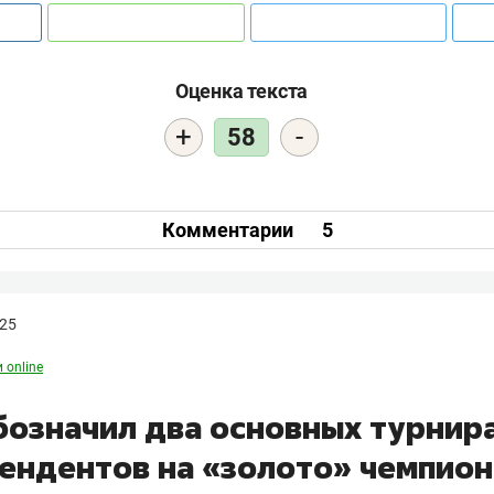
Оценка текста
+
-
58
Комментарии
5
025
 online
бозначил два основных турнира
тендентов на «золото» чемпион