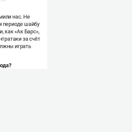
мили нас. Не
м периоде шайбу
, как «Ак Барс»,
нтратаки за счёт
олжны играть
иода?
 первыми?