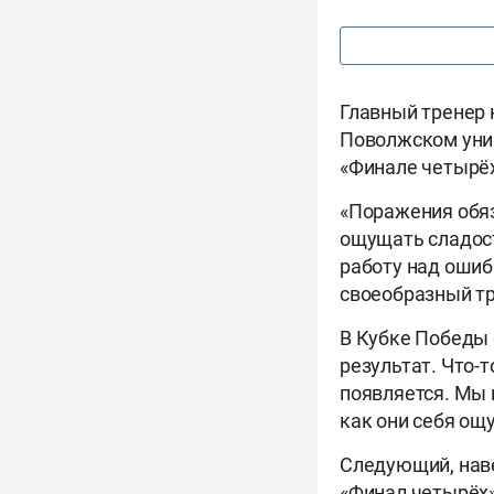
Главный тренер 
Поволжском унив
«Финале четырё
«Поражения обяз
ощущать сладост
работу над ошиб
своеобразный т
В Кубке Победы 
результат. Что-
появляется. Мы 
как они себя ощ
Следующий, наве
«Финал четырёх»