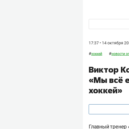
17:37 • 14 октября 2
#
#
хоккей
новости on
Виктор Ко
«Мы всё 
хоккей»
Главный тренер