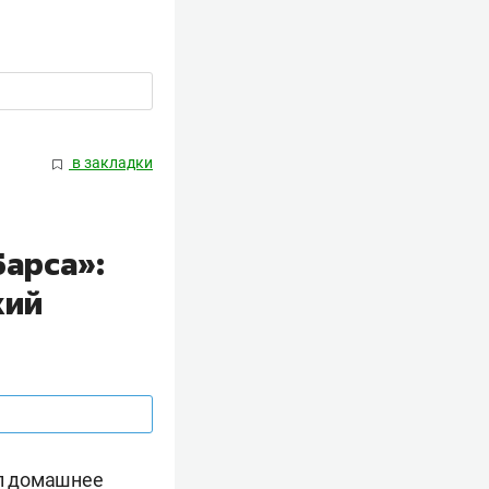
в закладки
Барса»:
кий
л домашнее