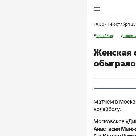
19:00 • 14 октября 2
#
#
волейбол
новости
Женская 
обыграло
Матчем в Москве
волейболу.
Московское «Дин
Анастасии
Манж