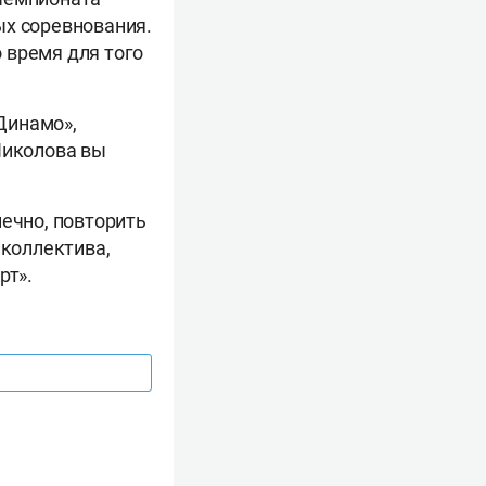
ых соревнования.
о время для того
«Динамо»,
Николова вы
нечно, повторить
 коллектива,
рт».