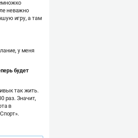
немножко
еле неважно
чшую игру, а там
лание, у меня
еперь будет
ривык так жить.
0 раз. Значит,
ота в
Спорт».