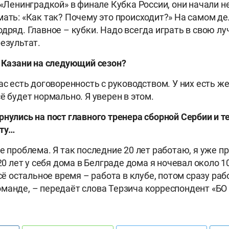
с «Ленинградкой» в финале Кубка России, они начали 
мать: «Как так? Почему это происходит?» На самом д
дряд. Главное – кубки. Надо всегда играть в свою лу
результат.
в Казани на следующий сезон?
ас есть договоренность с руководством. У них есть же
ё будет нормально. Я уверен в этом.
нулись на пост главного тренера сборной Сербии и т
ту…
е проблема. Я так последние 20 лет работаю, я уже п
 20 лет у себя дома в Белграде дома я ночевал около 10
Всё остальное время – работа в клубе, потом сразу раб
манде, – передаёт слова Терзича корреспондент «БО 