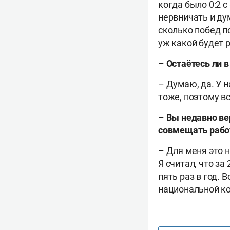
когда было 0:2 
нервничать и ду
сколько побед по
уж какой будет 
–
Остаётесь ли 
– Думаю, да. У н
тоже, поэтому вс
–
Вы недавно вер
совмещать рабо
– Для меня это н
Я считал, что за
пять раз в год. 
национальной ко