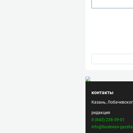
контакты
Казань, Лобачевского
редакция
8 (843) 238-39-01
info@business-gazeta