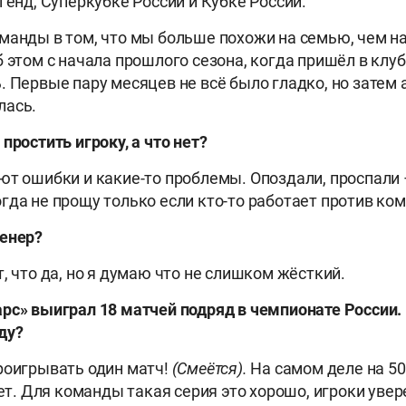
генд, Суперкубке России и Кубке России.
манды в том, что мы больше похожи на семью, чем на
 этом с начала прошлого сезона, когда пришёл в клуб.
. Первые пару месяцев не всё было гладко, но затем
лась.
простить игроку, а что нет?
ют ошибки и какие-то проблемы. Опоздали, проспали –
гда не прощу только если кто-то работает против ко
енер?
, что да, но я думаю что не слишком жёсткий.
рс» выиграл 18 матчей подряд в чемпионате России.
ду?
роигрывать один матч!
(Смеётся).
На самом деле на 50
нет. Для команды такая серия это хорошо, игроки увер