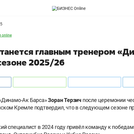
25
 online
станется главным тренером «Д
сезоне 2025/26
 «Динамо-Ак Барса»
Зоран
Терзич
после церемонии че
ском Кремле подтвердил, что в следующем сезоне п
кий специалист в 2024 году привёл команду к победам