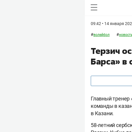
09:42 • 14 января 20
#
#
волейбол
новости
Терзич о
Барса» в 
Главный тренер
команды в казан
в Казани.
58-летний сербс