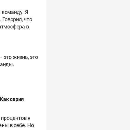
 команду. Я
 Говорил, что
 атмосфера в
 это жизнь, это
манды.
 Как серия
 процентов я
ены в себе. Но