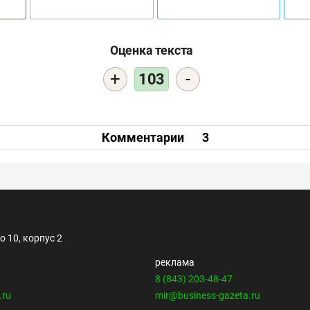
Оценка текста
+
-
103
Комментарии
3
 10, корпус 2
реклама
8 (843) 203-48-47
.ru
mir@business-gazeta.ru