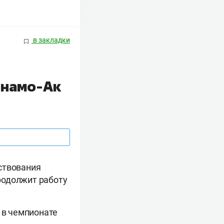
в закладки
инамо-Ак
ствования
родолжит работу
 в чемпионате