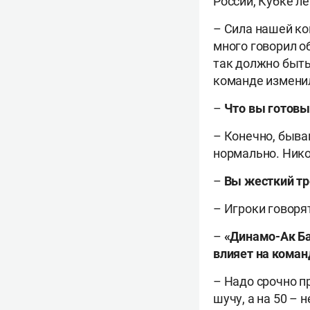
России, Кубке ле
– Сила нашей ко
много говорил об
так должно быть
команде измени
–
Что вы готовы 
– Конечно, быва
нормально. Нико
–
Вы жесткий тр
– Игроки говорят
–
«Динамо-Ак Ба
влияет на коман
– Надо срочно п
шучу, а на 50 – 