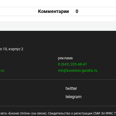
Комментарии
0
 10, корпус 2
реклама
8 (843) 203-48-47
.ru
mir@business-gazeta.ru
twitter
telegram
зета «Бизнес Online» (на связи). Свидетельство о регистрации СМИ Эл №ФС 77