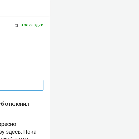
в закладки
уб отклонил
ересно
зу здесь. Пока