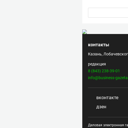
контакты
Казань, Лобачевского
редакция
8 (843) 238-39-01
info@business-gazeta
вконтакте
дзен
Деловая электронная га