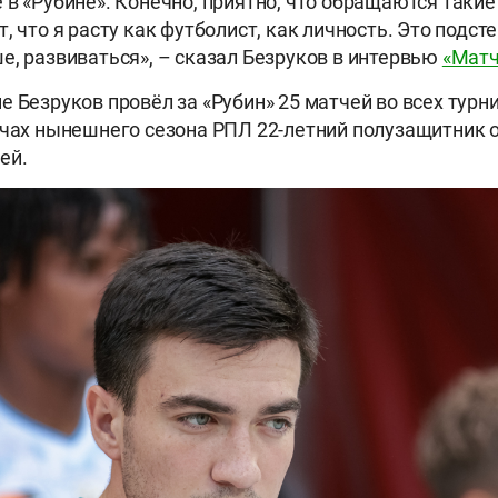
 в «Рубине». Конечно, приятно, что обращаются такие
, что я расту как футболист, как личность. Это подст
е, развиваться», – сказал Безруков в интервью
«Матч
 Безруков провёл за «Рубин» 25 матчей во всех турни
тчах нынешнего сезона РПЛ 22-летний полузащитник 
ей.