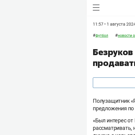
11:57 • 1 августа 202
#
#
футбол
новости o
Безруков 
продават
Полузащитник «
предложения по 
«Был интерес от
рассматривать, н