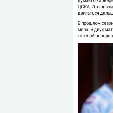
думаю о карьере
ЦСКА. Это значит
двигаться дальш
В прошлом сезоне
мяча. В двух ма
голевой передач