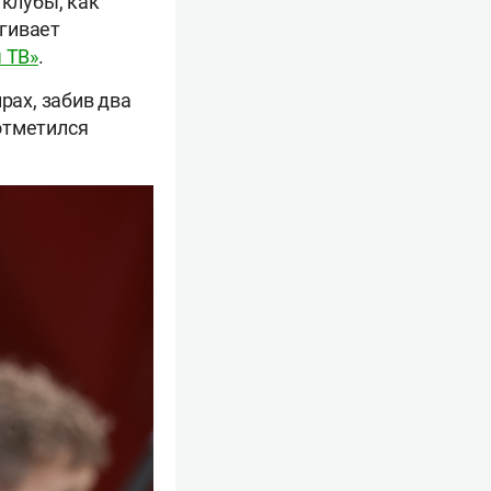
 клубы, как
егивает
 ТВ»
.
рах, забив два
отметился