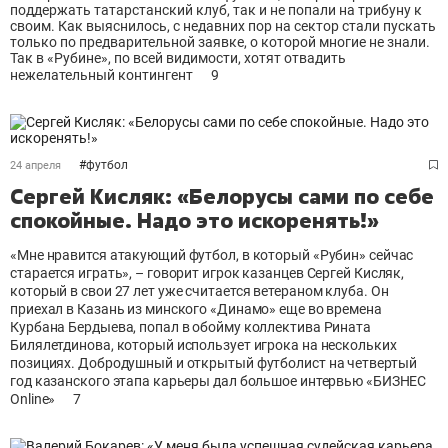
поддержать татарстанский клуб, так и не попали на трибуну к
своим. Как выяснилось, с недавних пор на сектор стали пускать
только по предварительной заявке, о которой многие не знали.
Так в «Рубине», по всей видимости, хотят отвадить
нежелательный контингент
9
#
футбол
24 апреля
Сергей Кисляк: «Белорусы сами по себе
спокойные. Надо это искоренять!»
«Мне нравится атакующий футбол, в который «Рубин» сейчас
старается играть», – говорит игрок казанцев Сергей Кисляк,
который в свои 27 лет уже считается ветераном клуба. Он
приехал в Казань из минского «Динамо» еще во времена
Курбана Бердыева, попал в обойму коллектива Рината
Билялетдинова, который использует игрока на нескольких
позициях. Добродушный и открытый футболист на четвертый
год казанского этапа карьеры дал большое интервью «БИЗНЕС
Online»
7