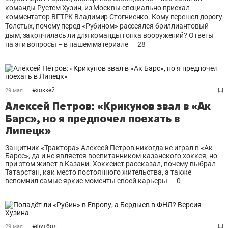
команды Рустем Хузин, из Москвы специально приехал
комментатор ВГТРК Владимир Стогниенко. Кому перешел дорогу
Толстых, почему перед «Рубином» рассеялся бриллиантовый
дым, закончилась ли для команды гонка вооружений? Ответы
на эти вопросы – в нашем материале
28
#
хоккей
29 мая
Алексей Петров: «Крикунов звал в «Ак
Барс», но я предпочел поехать в
Липецк»
Защитник «Трактора» Алексей Петров никогда не играл в «Ак
Барсе», да и не является воспитанником казанского хоккея, но
при этом живет в Казани. Хоккеист рассказал, почему выбрал
Татарстан, как место постоянного жительства, а также
вспомнил самые яркие моменты своей карьеры
0
#
футбол
29 мая