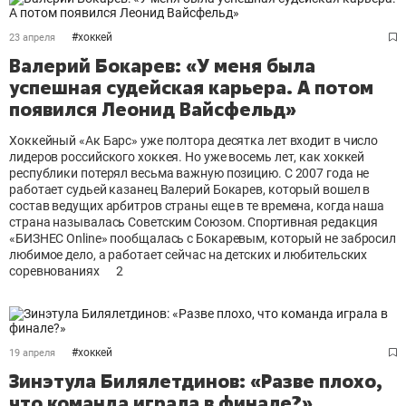
#
хоккей
23 апреля
Валерий Бокарев: «У меня была
успешная судейская карьера. А потом
появился Леонид Вайсфельд»
Хоккейный «Ак Барс» уже полтора десятка лет входит в число
лидеров российского хоккея. Но уже восемь лет, как хоккей
республики потерял весьма важную позицию. С 2007 года не
работает судьей казанец Валерий Бокарев, который вошел в
состав ведущих арбитров страны еще в те времена, когда наша
страна называлась Советским Союзом. Спортивная редакция
«БИЗНЕС Online» пообщалась с Бокаревым, который не забросил
любимое дело, а работает сейчас на детских и любительских
соревнованиях
2
#
хоккей
19 апреля
Зинэтула Билялетдинов: «Разве плохо,
что команда играла в финале?»