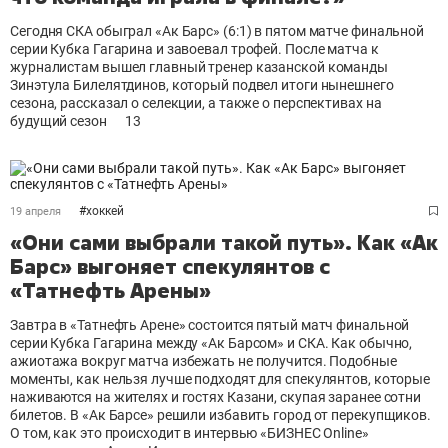
Сегодня СКА обыграл «Ак Барс» (6:1) в пятом матче финальной
серии Кубка Гагарина и завоевал трофей. После матча к
журналистам вышел главный тренер казанской команды
Зинэтула Билелятдинов, который подвел итоги нынешнего
сезона, рассказал о селекции, а также о перспективах на
будущий сезон
13
#
хоккей
19 апреля
«Они сами выбрали такой путь». Как «Ак
Барс» выгоняет спекулянтов с
«Татнефть Арены»
Завтра в «Татнефть Арене» состоится пятый матч финальной
серии Кубка Гагарина между «Ак Барсом» и СКА. Как обычно,
ажиотажа вокруг матча избежать не получится. Подобные
моменты, как нельзя лучше подходят для спекулянтов, которые
наживаются на жителях и гостях Казани, скупая заранее сотни
билетов. В «Ак Барсе» решили избавить город от перекупщиков.
О том, как это происходит в интервью «БИЗНЕС Online»