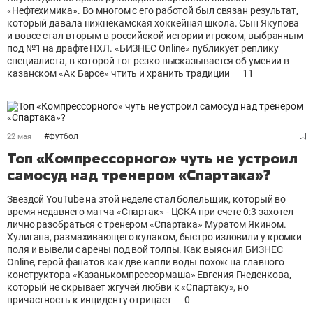
«Нефтехимика». Во многом с его работой был связан результат,
который давала нижнекамская хоккейная школа. Сын Якупова
и вовсе стал вторым в российской истории игроком, выбранным
под №1 на драфте НХЛ. «БИЗНЕС Online» публикует реплику
специалиста, в которой тот резко высказывается об умении в
казанском «Ак Барсе» чтить и хранить традиции
11
#
футбол
22 мая
Топ «Компрессорного» чуть не устроил
самосуд над тренером «Спартака»?
Звездой YouTube на этой неделе стал болельщик, который во
время недавнего матча «Спартак» - ЦСКА при счете 0:3 захотел
лично разобраться с тренером «Спартака» Муратом Якином.
Хулигана, размахивающего кулаком, быстро изловили у кромки
поля и вывели с арены под вой толпы. Как выяснил БИЗНЕС
Online, герой фанатов как две капли воды похож на главного
конструктора «Казанькомпрессормаша» Евгения Гнеденкова,
который не скрывает жгучей любви к «Спартаку», но
причастность к инциденту отрицает
0