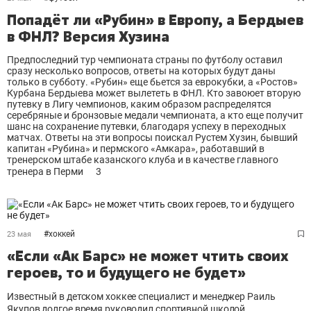
Попадёт ли «Рубин» в Европу, а Бердыев
в ФНЛ? Версия Хузина
Предпоследний тур чемпионата страны по футболу оставил
сразу несколько вопросов, ответы на которых будут даны
только в субботу. «Рубин» еще бьется за еврокубки, а «Ростов»
Курбана Бердыева может вылететь в ФНЛ. Кто завоюет вторую
путевку в Лигу чемпионов, каким образом распределятся
серебряные и бронзовые медали чемпионата, а кто еще получит
шанс на сохранение путевки, благодаря успеху в переходных
матчах. Ответы на эти вопросы поискал Рустем Хузин, бывший
капитан «Рубина» и пермского «Амкара», работавший в
тренерском штабе казанского клуба и в качестве главного
тренера в Перми
3
#
хоккей
23 мая
«Если «Ак Барс» не может чтить своих
героев, то и будущего не будет»
Известный в детском хоккее специалист и менеджер Раиль
Якупов долгое время руководил спортивной школой