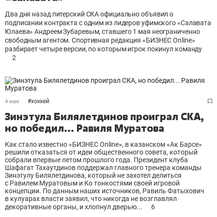
Два дня назад питерский СКА официально объявил о
подписании контракта с одним из лидеров уфимского «Салавата
Юлаева» Андреем Зубаревым, ставшего 1 мая неограниченно
свободным агентом. Спортивная редакция «БИЗНЕС Online»
разбирает четыре версии, по которым игрок покинул команду
2
#
хоккей
4 мая
Зинэтула Билялетдинов проиграл СКА,
но победил... Равиля Муратова
Как стало известно «БИЗНЕС Online», в казанском «Ак Барсе»
решили отказаться от идеи общественного совета, который
собрали впервые летом прошлого года. Президент клуба
Шафагат Тахаутдинов поддержал главного тренера команды
Зинэтулу Билялетдинова, который не захотел делиться
с Равилем Муратовым и Ко тонкостями своей игровой
концепции. По данным наших источников, Равиль Фатыхович
в кулуарах власти заявил, что никогда не возглавлял
декоративные органы, и хлопнул дверью...
6