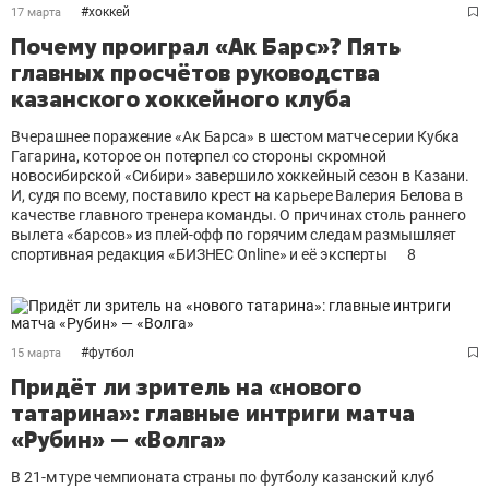
#
хоккей
17 марта
Почему проиграл «Ак Барс»? Пять
главных просчётов руководства
казанского хоккейного клуба
Вчерашнее поражение «Ак Барса» в шестом матче серии Кубка
Гагарина, которое он потерпел со стороны скромной
новосибирской «Сибири» завершило хоккейный сезон в Казани.
И, судя по всему, поставило крест на карьере Валерия Белова в
качестве главного тренера команды. О причинах столь раннего
вылета «барсов» из плей-офф по горячим следам размышляет
спортивная редакция «БИЗНЕС Online» и её эксперты
8
#
футбол
15 марта
Придёт ли зритель на «нового
татарина»: главные интриги матча
«Рубин» — «Волга»
В 21-м туре чемпионата страны по футболу казанский клуб