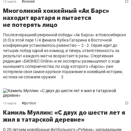
#
хоккей
13 марта
Многоликий хоккейный «Ак Барс»
находит вратаря и пытается
не потерять лицо
После вчерашней уверенной победы «Ак Барса» в Новосибирске
(6:3) в этой паре 1/4 финала Кубка Гагарина в Восточной
конференции установилось равенство — 2 - 2. Серия идет до
четырех побед одной из команд, и теперь ответственность за
результат каждого матча возрастает в разы. Спортивная
редакция «БИЗНЕС Online» и ее эксперты размышляют о ходе
нынешнего соперничества, по ходу которого «барсы» уже
потерпели свое самое крупное поражение в новейшей истории,
но пока не сложили оружия
2
#
футбол
13 марта
Камиль Муллин: «С двух до шести лет я
жил в татарской деревне»
О 20-летнем новобранце футбольного «Рубина», нападающем