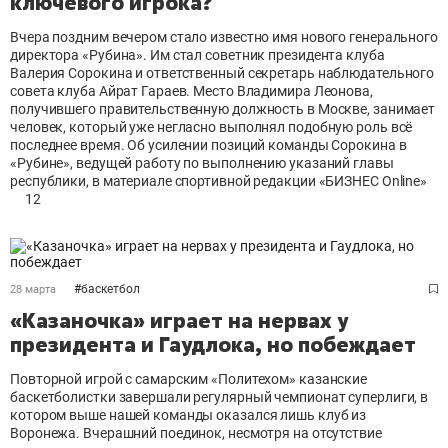
ключевого игрока?
Вчера поздним вечером стало известно имя нового генерального
директора «Рубина». Им стал советник президента клуба
Валерия Сорокина и ответственный секретарь наблюдательного
совета клуба Айрат Гараев. Место Владимира Леонова,
получившего правительственную должность в Москве, занимает
человек, который уже негласно выполнял подобную роль всё
последнее время. Об усилении позиций команды Сорокина в
«Рубине», ведущей работу по выполнению указаний главы
республики, в материале спортивной редакции «БИЗНЕС Online»
12
#
баскетбол
28 марта
«Казаночка» играет на нервах у
президента и Гаудлока, но побеждает
Повторной игрой с самарским «Политехом» казанские
баскетболистки завершали регулярный чемпионат суперлиги, в
котором выше нашей команды оказался лишь клуб из
Воронежа. Вчерашний поединок, несмотря на отсутствие