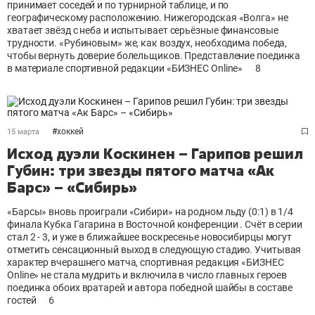
принимает соседей и по турнирной таблице, и по
географическому расположению. Нижегородская «Волга» не
хватает звёзд с неба и испытывает серьёзные финансовые
трудности. «Рубиновым» же, как воздух, необходима победа,
чтобы вернуть доверие болельщиков. Представление поединка
в материале спортивной редакции «БИЗНЕС Online»
8
#
хоккей
15 марта
Исход дуэли Коскинен – Гарипов решил
Губин: три звезды пятого матча «Ак
Барс» – «Сибирь»
«Барсы» вновь проиграли «Сибири» на родном льду (0:1) в 1/4
финала Кубка Гагарина в Восточной конференции . Счёт в серии
стал 2 - 3, и уже в ближайшее воскресенье новосибирцы могут
отметить сенсационный выход в следующую стадию. Учитывая
характер вчерашнего матча, спортивная редакция «БИЗНЕС
Online» не стала мудрить и включила в число главных героев
поединка обоих вратарей и автора победной шайбы в составе
гостей
6