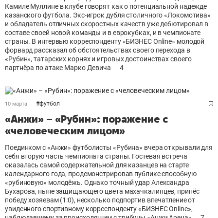
Камиле Муллине в клубе говорят как о потенциальной надежде
казанского футбола. Экс-игрок дубля столичного «Локомотива»
и обладатель отличных скоростных качеств уже дебютировал в
составе своей новой команды и в еврокубках, и в чемпионате
страны. В интервью корреспонденту «БИЗНЕС Online» молодой
форвард рассказал об обстоятельствах своего перехода в
«Рубин», татарских корнях и игровых достоинствах своего
партнёра по атаке Марко Девича
4
#
футбол
10 марта
«Анжи» – «Рубин»: поражение с
«человеческим лицом»
Поединком с «Анжи» футболисты «Рубина» вчера открывали для
себя вторую часть чемпионата страны. Гостевая встреча
оказалась самой содержательной для казанцев на старте
календарного года, продемонстрировав публике способную
«рубиновую» молодёжь. Однако точный удар Александра
Бухарова, ныне защищающего цвета махачкалинцев, принёс
победу хозяевам (1:0), несколько подпортив впечатление от
увиденного спортивному корреспонденту «БИЗНЕС Online»,
наблюдавшему за происходящим с трибуны «Анжи Арена»
7