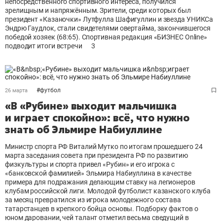
непосредственного спортивного интереса, получился
зрелищным и напряжённым. Зрители, среди которых был
президент «Казаночки» Лутфулла Шафигуллин и звезда УНИКСа
Эндрю Гаудлок, стали свидетелями овертайма, закончившегося
победой хозяек (68:65). Спортивная редакция «БИЗНЕС Online»
подводит итоги встречи
3
#
футбол
26 марта
«В «Рубине» выходит мальчишка
и играет спокойно»: всё, что нужно
знать об Эльмире Набиуллине
Министр спорта РФ Виталий Мутко по итогам прошедшего 24
марта заседания совета при президента РФ по развитию
физкультуры и спорта привел «Рубин» и его игрока с
«банковской фамилией» Эльмира Набиуллина в качестве
примера для подражания делающим ставку на легионеров
клубам российской лиги. Молодой футболист казанского клуба
за месяц превратился из игрока молодежного состава
татарстанцев в крепкого бойца основы. Подборку фактов о
юном даровании, чей талант отметил весьма сведущий в