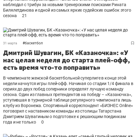
наблюдал с трибун за новыми тренерскими поисками Рината
Билялетдинова и одной из самых ярких судейских ошибок этого
сезона
21
#
баскетбол
31 марта
Дмитрий Шувагин, БК «Казаночка»: «У
нас целая неделя до старта плей-офф,
есть время что-то поправить»
В чемпионате женской баскетбольной суперлиге в конце этой
недели начнутся игры плей-офф. Начиная со стадии 1/4 финала в
сериях до двух побед соперники определят лучшую команду
сезона. Один из главных претендентов на победу – «Казаночка»,
уступившая в турнирной таблице регулярного чемпионата лишь
клубу из Воронежа. Спортивный корреспондент «БИЗНЕС Online»
поговорил с наставником команды из столицы Татарстана
Дмитрием Шувагиным о подготовке к решающим поединкам
года и не только
0