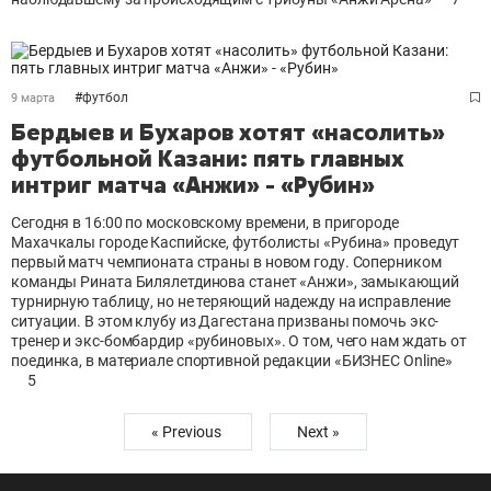
#
футбол
9 марта
Бердыев и Бухаров хотят «насолить»
футбольной Казани: пять главных
интриг матча «Анжи» - «Рубин»
Сегодня в 16:00 по московскому времени, в пригороде
Махачкалы городе Каспийске, футболисты «Рубина» проведут
первый матч чемпионата страны в новом году. Соперником
команды Рината Билялетдинова станет «Анжи», замыкающий
турнирную таблицу, но не теряющий надежду на исправление
ситуации. В этом клубу из Дагестана призваны помочь экс-
тренер и экс-бомбардир «рубиновых». О том, чего нам ждать от
поединка, в материале спортивной редакции «БИЗНЕС Online»
5
« Previous
Next »