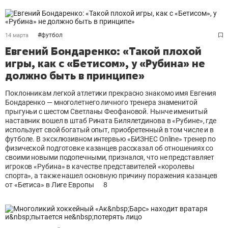
#
футбол
14 марта
Евгений Бондаренко: «Такой плохой
игры, как с «Бетисом», у «Рубина» не
должно быть в принципе»
Поклонникам легкой атлетики прекрасно знакомо имя Евгения
Бондаренко — многолетнего личного тренера знаменитой
прыгуньи с шестом Светланы Феофановой. Нынче именитый
наставник вошел в штаб Рината Билялетдинова в «Рубине», где
использует свой богатый опыт, приобретенный в том числе и в
футболе. В эксклюзивном интервью «БИЗНЕС Online» тренер по
физической подготовке казанцев рассказал об отношениях со
своими новыми подопечными, признался, что не представляет
игроков «Рубина» в качестве представителей «королевы
спорта», а также нашел основную причину поражения казанцев
от «Бетиса» в Лиге Европы
8