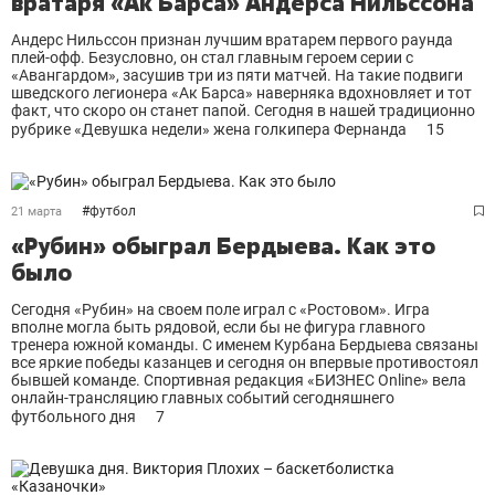
вратаря «Ак Барса» Андерса Нильссона
Андерс Нильссон признан лучшим вратарем первого раунда
плей-офф. Безусловно, он стал главным героем серии с
«Авангардом», засушив три из пяти матчей. На такие подвиги
шведского легионера «Ак Барса» наверняка вдохновляет и тот
факт, что скоро он станет папой. Сегодня в нашей традиционно
рубрике «Девушка недели» жена голкипера Фернанда
15
#
футбол
21 марта
«Рубин» обыграл Бердыева. Как это
было
Сегодня «Рубин» на своем поле играл с «Ростовом». Игра
вполне могла быть рядовой, если бы не фигура главного
тренера южной команды. С именем Курбана Бердыева связаны
все яркие победы казанцев и сегодня он впервые противостоял
бывшей команде. Спортивная редакция «БИЗНЕС Online» вела
онлайн-трансляцию главных событий сегодняшнего
футбольного дня
7