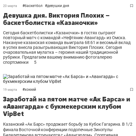
#
баскетбол
#
девушки дня
20 марта
Девушка дня. Виктория Плохих –
баскетболистка «Казаночки»
Сегодня баскетболистки «Казаночки» в гостях сыграют
повторный матч с командой «Нефтяник-Авангард» из Омска.
Накануне казанская команда выиграла 68:61 и весомый вклад
в успех внесла разыгрывающая Виктория Плохих. Сегодня
очаровательная мулатка – героиня нашей традиционной
рубрики. Предлагаем вашему вниманию фотогалерею
спортсменки
5
#
хоккей
19 марта
Заработай на пятом матче «Ак Барса» и
«Авангарда» с букмекерским клубом
VipBet
Казанский «Ак Барс» продожает борьбу за Кубок Гагарина. В 1/2
финала Восточной конференции подопечные Зинэтулы
Билялетдинова встречаются с «Авангардом». Спортивная