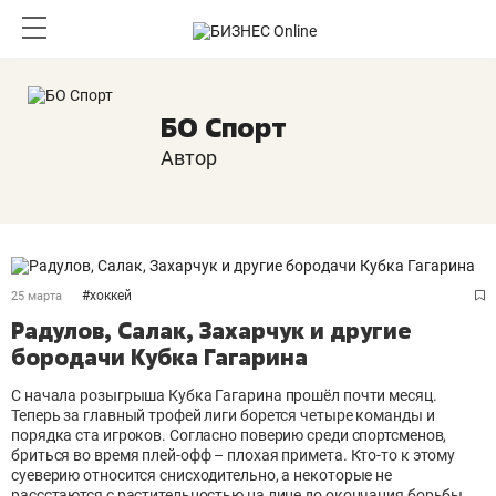
БО Спорт
Автор
#
хоккей
25 марта
Радулов, Салак, Захарчук и другие
бородачи Кубка Гагарина
С начала розыгрыша Кубка Гагарина прошёл почти месяц.
Теперь за главный трофей лиги борется четыре команды и
порядка ста игроков. Согласно поверию среди спортсменов,
бриться во время плей-офф – плохая примета. Кто-то к этому
суеверию относится снисходительно, а некоторые не
рассстаются с растительностью на лице до окончания борьбы.