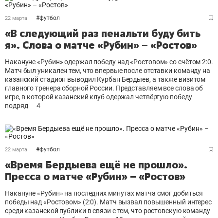
#
футбол
22 марта
«В следующий раз пенальти буду бить
я». Слова о матче «Рубин» – «Ростов»
Накануне «Рубин» одержал победу над «Ростовом» со счётом 2:0.
Матч был уникален тем, что впервые после отставки команду на
казанский стадион выводил Курбан Бердыев, а также визитом
главного тренера сборной России. Представляем все слова об
игре, в которой казанский клуб одержал четвёртую победу
подряд
4
#
футбол
22 марта
«Время Бердыева ещё не прошло».
Пресса о матче «Рубин» – «Ростов»
Накануне «Рубин» на последних минутах матча смог добиться
победы над «Ростовом» (2:0). Матч вызвал повышенный интерес
среди казанской публики в связи с тем, что ростовскую команду