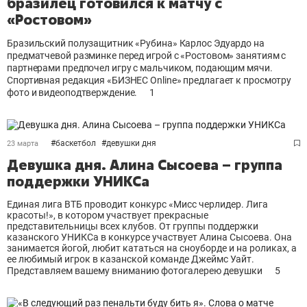
бразилец готовился к матчу с
«Ростовом»
Бразильский полузащитник «Рубина» Карлос Эдуардо на
предматчевой разминке перед игрой с «Ростовом» занятиям с
партнерами предпочел игру с мальчиком, подающим мячи.
Спортивная редакция «БИЗНЕС Online» предлагает к просмотру
фото и видеоподтверждение.
1
#
баскетбол
#
девушки дня
23 марта
Девушка дня. Алина Сысоева – группа
поддержки УНИКСа
Единая лига ВТБ проводит конкурс «Мисс черлидер. Лига
красоты!», в котором участвует прекрасные
представительницы всех клубов. От группы поддержки
казанского УНИКСа в конкурсе участвует Алина Сысоева. Она
занимается йогой, любит кататься на сноуборде и на роликах, а
ее любимый игрок в казанской команде Джеймс Уайт.
Представляем вашему вниманию фотогалерею девушки
5