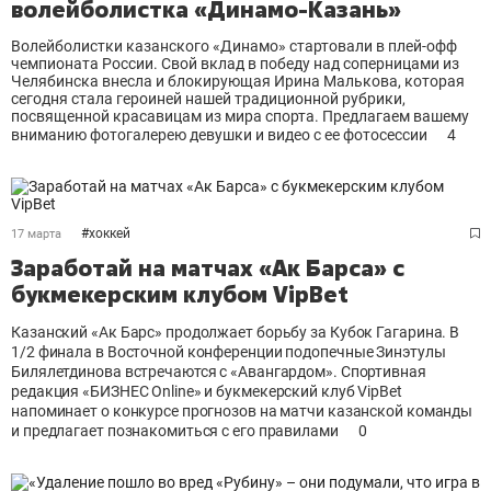
волейболистка «Динамо-Казань»
Волейболистки казанского «Динамо» стартовали в плей-офф
чемпионата России. Свой вклад в победу над соперницами из
Челябинска внесла и блокирующая Ирина Малькова, которая
сегодня стала героиней нашей традиционной рубрики,
посвященной красавицам из мира спорта. Предлагаем вашему
вниманию фотогалерею девушки и видео с ее фотосессии
4
#
хоккей
17 марта
Заработай на матчах «Ак Барса» с
букмекерским клубом VipBet
Казанский «Ак Барс» продолжает борьбу за Кубок Гагарина. В
1/2 финала в Восточной конференции подопечные Зинэтулы
Билялетдинова встречаются с «Авангардом». Спортивная
редакция «БИЗНЕС Online» и букмекерский клуб VipBet
напоминает о конкурсе прогнозов на матчи казанской команды
и предлагает познакомиться с его правилами
0