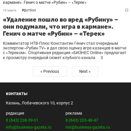
#
футбол
16 марта
«Удаление пошло во вред «Рубину» –
они подумали, что игра в кармане».
Генич о матче «Рубин» – «Терек»
Комментатор НТВ-Плюс Константин Генич стал очередным
экспертом «Рубин TV» и дал свою оценку игре казанцев в матче
с «Тереком». Спортивная редакция «БИЗНЕС Online» предлагает
к просмотру очередной сюжет клубного канала
3
« Previous
Next »
контакты
Казань, Лобачевского 10, корпус 2
редакция
реклама
8 (843) 238-39-01
8 (843) 203-48-47
info@business-gazeta.ru
mir@business-gazeta.ru