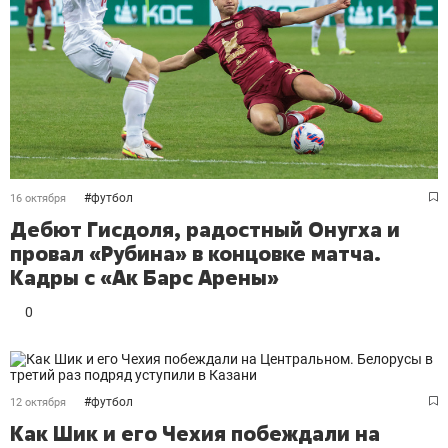
#
футбол
16 октября
Дебют Гисдоля, радостный Онугха и
провал «Рубина» в концовке матча.
Кадры с «Ак Барс Арены»
0
#
футбол
12 октября
Как Шик и его Чехия побеждали на