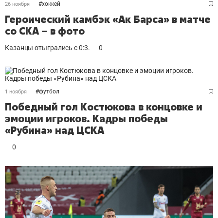
#
хоккей
26 ноября
Героический камбэк «Ак Барса» в матче
со СКА – в фото
Казанцы отыгрались с 0:3.
0
#
футбол
1 ноября
Победный гол Костюкова в концовке и
эмоции игроков. Кадры победы
«Рубина» над ЦСКА
0