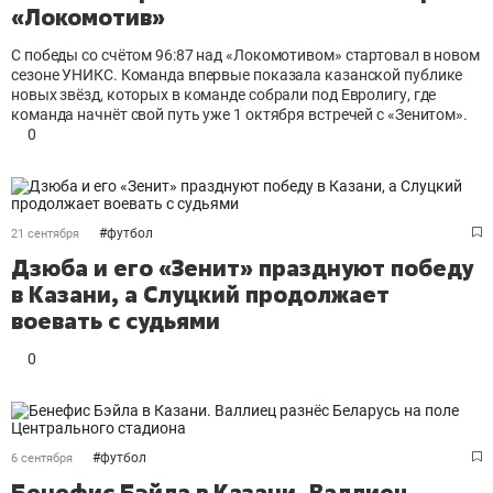
«Локомотив»
С победы со счётом 96:87 над «Локомотивом» стартовал в новом
сезоне УНИКС. Команда впервые показала казанской публике
новых звёзд, которых в команде собрали под Евролигу, где
команда начнёт свой путь уже 1 октября встречей с «Зенитом».
0
#
футбол
21 сентября
Дзюба и его «Зенит» празднуют победу
в Казани, а Слуцкий продолжает
воевать с судьями
0
#
футбол
6 сентября
Бенефис Бэйла в Казани. Валлиец